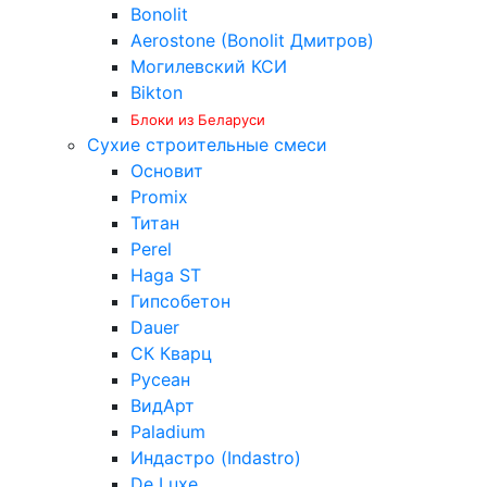
Bonolit
Aerostone (Bonolit Дмитров)
Могилевский КСИ
Bikton
Блоки из Беларуси
Сухие строительные смеси
Основит
Promix
Титан
Perel
Haga ST
Гипсобетон
Dauer
СК Кварц
Русеан
ВидАрт
Paladium
Индастро (Indastro)
De Luxe