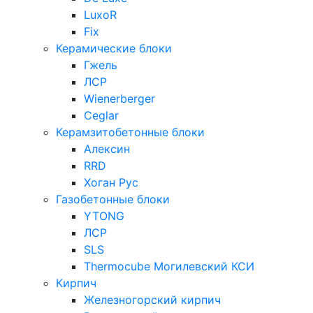
LuxoR
Fix
Керамические блоки
Гжель
ЛСР
Wienerberger
Ceglar
Керамзитобетонные блоки
Алексин
RRD
Хоган Рус
Газобетонные блоки
YTONG
ЛСР
SLS
Thermocube
Могилевский КСИ
Кирпич
Железногорский кирпич