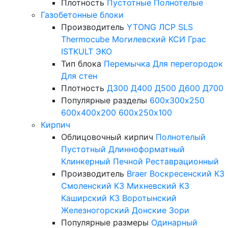
Плотность
Пустотные
Полнотелые
Газобетонные блоки
Производитель
YTONG
ЛСР
SLS
Thermocube
Могилевский КСИ
Грас
ISTKULT
ЭКО
Тип блока
Перемычка
Для перегородок
Для стен
Плотность
Д300
Д400
Д500
Д600
Д700
Популярные разделы
600х300х250
600х400х200
600х250х100
Кирпич
Облицовочный кирпич
Полнотелый
Пустотный
Длинноформатный
Клинкерный
Печной
Реставрационный
Производитель
Braer
Воскресенский КЗ
Смоленский КЗ
Михневский КЗ
Каширский КЗ
Воротынский
Железногорский
Донские Зори
Популярные размеры
Одинарный