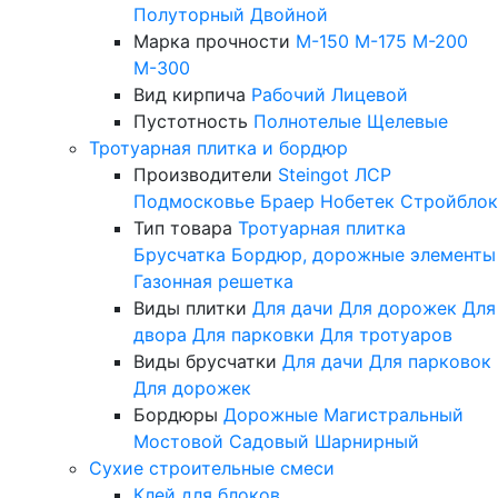
Полуторный
Двойной
Марка прочности
М-150
М-175
М-200
М-300
Вид кирпича
Рабочий
Лицевой
Пустотность
Полнотелые
Щелевые
Тротуарная плитка и бордюр
Производители
Steingot
ЛСР
Подмосковье
Браер
Нобетек
Стройблок
Тип товара
Тротуарная плитка
Брусчатка
Бордюр, дорожные элементы
Газонная решетка
Виды плитки
Для дачи
Для дорожек
Для
двора
Для парковки
Для тротуаров
Виды брусчатки
Для дачи
Для парковок
Для дорожек
Бордюры
Дорожные
Магистральный
Мостовой
Садовый
Шарнирный
Сухие строительные смеси
Клей для блоков