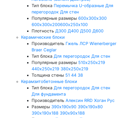
Тип блока
Перемычка
U-образные
Для
перегородок
Для стен
Популярные размеры
600х300х300
600х300х200
600х250х100
Плотность
Д300
Д400
Д500
Д600
Керамические блоки
Производитель
Гжель
ЛСР
Wienerberger
Braer
Ceglar
Тип блока
Для перегородок
Для стен
Популярные размеры
510х250х219
440х250х219
380х250х219
Толщина стены
51
44
38
Керамзитобетонные блоки
Тип блока
Для перегородок
Для стен
Для фундамента
Производитель
Алексин
RRD
Хоган Рус
Размеры
390х190х90
390х190х80
390х190х188
390х90х188