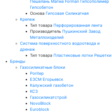
Пешелань
Магма
Forman
Гипсополимер
Гипсобетон
Основа
Гипсовая
Силикатная
Крепеж
Тип товара
Перфорированная лента
Производитель
Пушкинский Завод
Металлоизделий
Система поверхностного водоотвода и
дренаж
Тип товара
Пластиковые лотки
Решетки
Бренды
Газосиликатные блоки
Poritep
ЕЗСМ Егорьевск
Калужский газобетон
КСЗ
Газосиликатстрой
NovoBlock
Euroblock