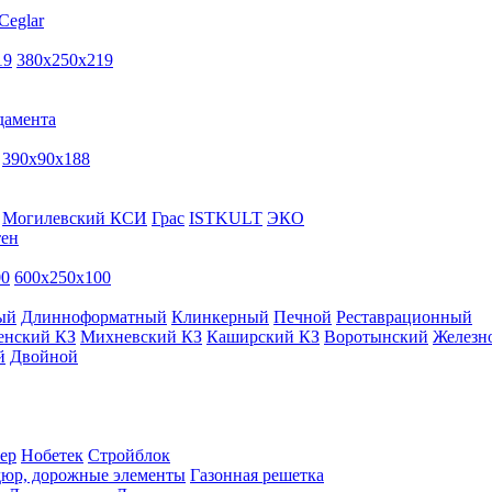
Ceglar
19
380х250х219
дамента
390х90х188
Могилевский КСИ
Грас
ISTKULT
ЭКО
тен
00
600х250х100
ый
Длинноформатный
Клинкерный
Печной
Реставрационный
енский КЗ
Михневский КЗ
Каширский КЗ
Воротынский
Железн
й
Двойной
ер
Нобетек
Стройблок
дюр, дорожные элементы
Газонная решетка