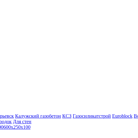
рьевск
Калужский газобетон
КСЗ
Газосиликатстрой
Euroblock
Bo
родок
Для стен
00
600х250х100