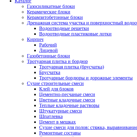
Каталог
Газосиликатные блоки
Керамические блоки
Керамзитобетонные блоки
Дренажная система участка и поверхностный водоо
Водоотводные решетки
Водоотводные пластиковые лотки
Кирпич
Рабочий
Лицевой
Газобетонные блоки
Тротуарная плитка и бордюр
Тротуарная плитка (брусчатка)
Брусчатка
Тротуарные бордюры и дорожные элементы
Сухие строительные смеси
Клей для блоков
Цементно-песчаные смеси
Цветные кладочные смеси
Теплые кладочные растворы
Штукатурные смеси
Шпатлевка
Цемент в мешках
Сухие смеси для полов: стяжка, выравнивани
Ремонтные составы