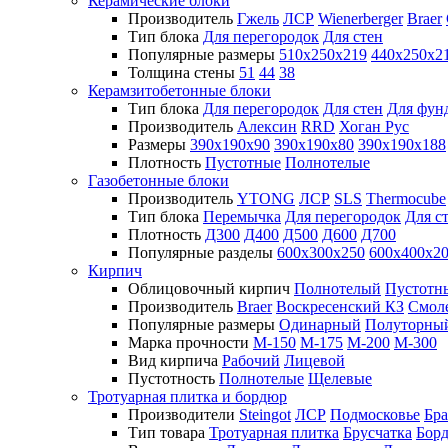
Керамические блоки
Производитель
Гжель
ЛСР
Wienerberger
Braer
Тип блока
Для перегородок
Для стен
Популярные размеры
510х250х219
440х250х2
Толщина стены
51
44
38
Керамзитобетонные блоки
Тип блока
Для перегородок
Для стен
Для фун
Производитель
Алексин
RRD
Хоган Рус
Размеры
390х190х90
390х190х80
390х190х188
Плотность
Пустотные
Полнотелые
Газобетонные блоки
Производитель
YTONG
ЛСР
SLS
Thermocube
Тип блока
Перемычка
Для перегородок
Для с
Плотность
Д300
Д400
Д500
Д600
Д700
Популярные разделы
600х300х250
600х400х2
Кирпич
Облицовочный кирпич
Полнотелый
Пустотн
Производитель
Braer
Воскресенский КЗ
Смол
Популярные размеры
Одинарный
Полуторны
Марка прочности
М-150
М-175
М-200
М-300
Вид кирпича
Рабочий
Лицевой
Пустотность
Полнотелые
Щелевые
Тротуарная плитка и бордюр
Производители
Steingot
ЛСР
Подмосковье
Бра
Тип товара
Тротуарная плитка
Брусчатка
Бор