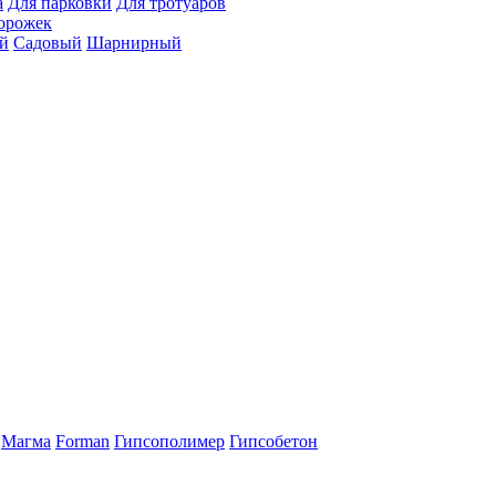
а
Для парковки
Для тротуаров
орожек
й
Садовый
Шарнирный
Магма
Forman
Гипсополимер
Гипсобетон