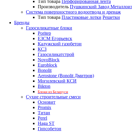
Тип товара
Перфорированная лента
Производитель
Пушкинский Завод Металлои
Система поверхностного водоотвода и дренаж
Тип товара
Пластиковые лотки
Решетки
Бренды
Газосиликатные блоки
Poritep
ЕЗСМ Егорьевск
Калужский газобетон
КСЗ
Газосиликатстрой
NovoBlock
Euroblock
Bonolit
Aerostone (Bonolit Дмитров)
Могилевский КСИ
Bikton
Блоки из Беларуси
Сухие строительные смеси
Основит
Promix
Титан
Perel
Haga ST
Гипсобетон