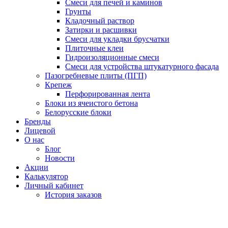
Смеси для печей и каминов
Грунты
Кладочный раствор
Затирки и расшивки
Смеси для укладки брусчатки
Плиточные клеи
Гидроизоляционные смеси
Смеси для устройства штукатурного фасада
Пазогребневые плиты (ПГП)
Крепеж
Перфорированная лента
Блоки из ячеистого бетона
Белорусские блоки
Бренды
Лицевой
О нас
Блог
Новости
Акции
Калькулятор
Личный кабинет
История заказов