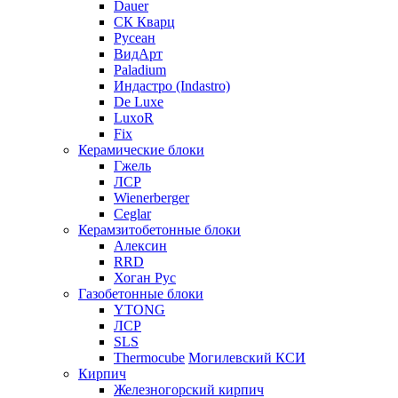
Dauer
СК Кварц
Русеан
ВидАрт
Paladium
Индастро (Indastro)
De Luxe
LuxoR
Fix
Керамические блоки
Гжель
ЛСР
Wienerberger
Ceglar
Керамзитобетонные блоки
Алексин
RRD
Хоган Рус
Газобетонные блоки
YTONG
ЛСР
SLS
Thermocube
Могилевский КСИ
Кирпич
Железногорский кирпич