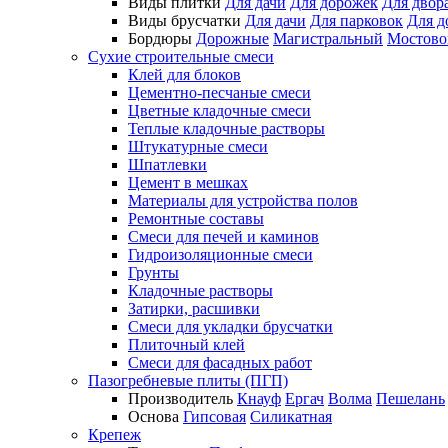
Виды плитки
Для дачи
Для дорожек
Для двор
Виды брусчатки
Для дачи
Для парковок
Для д
Бордюры
Дорожные
Магистральный
Мостово
Сухие строительные смеси
Клей для блоков
Цементно-песчаные смеси
Цветные кладочные смеси
Теплые кладочные растворы
Штукатурные смеси
Шпатлевки
Цемент в мешках
Материалы для устройства полов
Ремонтные составы
Смеси для печей и каминов
Гидроизоляционные смеси
Грунты
Кладочные растворы
Затирки, расшивки
Смеси для укладки брусчатки
Плиточный клей
Смеси для фасадных работ
Пазогребневые плиты (ПГП)
Производитель
Кнауф
Ергач
Волма
Пешелань
Основа
Гипсовая
Силикатная
Крепеж