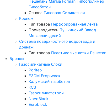
Пешелань
Магма
Forman
Гипсополимер
Гипсобетон
Основа
Гипсовая
Силикатная
Крепеж
Тип товара
Перфорированная лента
Производитель
Пушкинский Завод
Металлоизделий
Система поверхностного водоотвода и
дренаж
Тип товара
Пластиковые лотки
Решетки
Бренды
Газосиликатные блоки
Poritep
ЕЗСМ Егорьевск
Калужский газобетон
КСЗ
Газосиликатстрой
NovoBlock
Euroblock