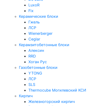
LuxoR
Fix
Керамические блоки
Гжель
ЛСР
Wienerberger
Ceglar
Керамзитобетонные блоки
Алексин
RRD
Хоган Рус
Газобетонные блоки
YTONG
ЛСР
SLS
Thermocube
Могилевский КСИ
Кирпич
Железногорский кирпич