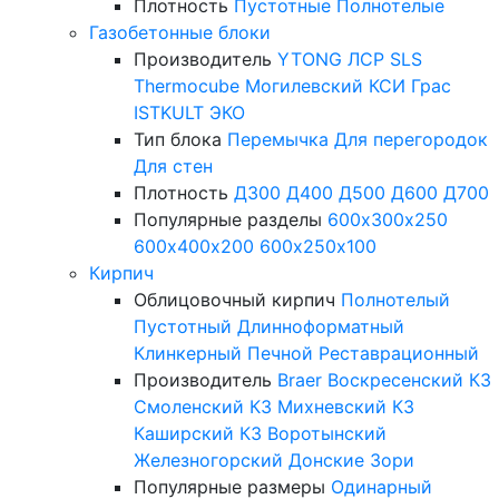
Плотность
Пустотные
Полнотелые
Газобетонные блоки
Производитель
YTONG
ЛСР
SLS
Thermocube
Могилевский КСИ
Грас
ISTKULT
ЭКО
Тип блока
Перемычка
Для перегородок
Для стен
Плотность
Д300
Д400
Д500
Д600
Д700
Популярные разделы
600х300х250
600х400х200
600х250х100
Кирпич
Облицовочный кирпич
Полнотелый
Пустотный
Длинноформатный
Клинкерный
Печной
Реставрационный
Производитель
Braer
Воскресенский КЗ
Смоленский КЗ
Михневский КЗ
Каширский КЗ
Воротынский
Железногорский
Донские Зори
Популярные размеры
Одинарный