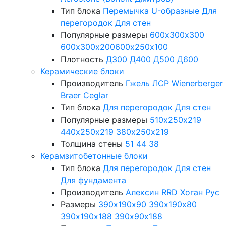
Тип блока
Перемычка
U-образные
Для
перегородок
Для стен
Популярные размеры
600х300х300
600х300х200
600х250х100
Плотность
Д300
Д400
Д500
Д600
Керамические блоки
Производитель
Гжель
ЛСР
Wienerberger
Braer
Ceglar
Тип блока
Для перегородок
Для стен
Популярные размеры
510х250х219
440х250х219
380х250х219
Толщина стены
51
44
38
Керамзитобетонные блоки
Тип блока
Для перегородок
Для стен
Для фундамента
Производитель
Алексин
RRD
Хоган Рус
Размеры
390х190х90
390х190х80
390х190х188
390х90х188