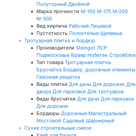
Полуторный
Двойной
Марка прочности
М-150
М-175
М-200
М-300
Вид кирпича
Рабочий
Лицевой
Пустотность
Полнотелые
Щелевые
Тротуарная плитка и бордюр
Производители
Steingot
ЛСР
Подмосковье
Браер
Нобетек
Стройблок
Тип товара
Тротуарная плитка
Брусчатка
Бордюр, дорожные элементы
Газонная решетка
Виды плитки
Для дачи
Для дорожек
Для
двора
Для парковки
Для тротуаров
Виды брусчатки
Для дачи
Для парковок
Для дорожек
Бордюры
Дорожные
Магистральный
Мостовой
Садовый
Шарнирный
Сухие строительные смеси
Клей для блоков