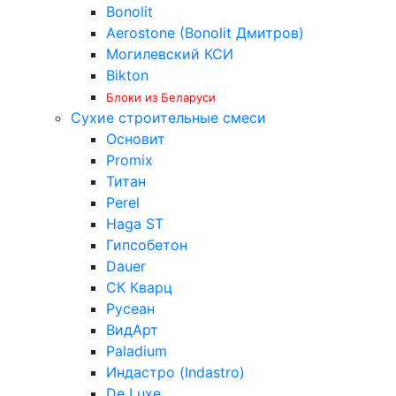
Bonolit
Aerostone (Bonolit Дмитров)
Могилевский КСИ
Bikton
Блоки из Беларуси
Сухие строительные смеси
Основит
Promix
Титан
Perel
Haga ST
Гипсобетон
Dauer
СК Кварц
Русеан
ВидАрт
Paladium
Индастро (Indastro)
De Luxe