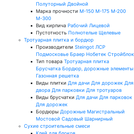
Полуторный
Двойной
Марка прочности
М-150
М-175
М-200
М-300
Вид кирпича
Рабочий
Лицевой
Пустотность
Полнотелые
Щелевые
Тротуарная плитка и бордюр
Производители
Steingot
ЛСР
Подмосковье
Браер
Нобетек
Стройблок
Тип товара
Тротуарная плитка
Брусчатка
Бордюр, дорожные элементы
Газонная решетка
Виды плитки
Для дачи
Для дорожек
Для
двора
Для парковки
Для тротуаров
Виды брусчатки
Для дачи
Для парковок
Для дорожек
Бордюры
Дорожные
Магистральный
Мостовой
Садовый
Шарнирный
Сухие строительные смеси
Клей для блоков