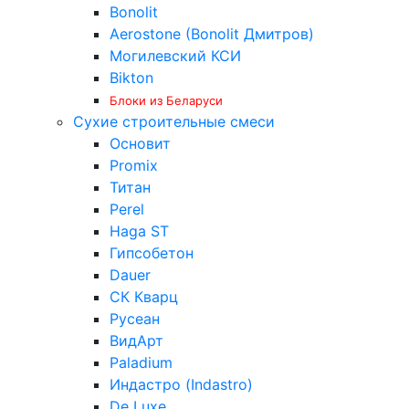
Bonolit
Aerostone (Bonolit Дмитров)
Могилевский КСИ
Bikton
Блоки из Беларуси
Сухие строительные смеси
Основит
Promix
Титан
Perel
Haga ST
Гипсобетон
Dauer
СК Кварц
Русеан
ВидАрт
Paladium
Индастро (Indastro)
De Luxe