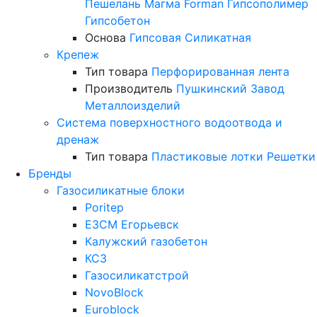
Пешелань
Магма
Forman
Гипсополимер
Гипсобетон
Основа
Гипсовая
Силикатная
Крепеж
Тип товара
Перфорированная лента
Производитель
Пушкинский Завод
Металлоизделий
Система поверхностного водоотвода и
дренаж
Тип товара
Пластиковые лотки
Решетки
Бренды
Газосиликатные блоки
Poritep
ЕЗСМ Егорьевск
Калужский газобетон
КСЗ
Газосиликатстрой
NovoBlock
Euroblock