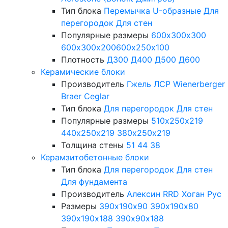
Тип блока
Перемычка
U-образные
Для
перегородок
Для стен
Популярные размеры
600х300х300
600х300х200
600х250х100
Плотность
Д300
Д400
Д500
Д600
Керамические блоки
Производитель
Гжель
ЛСР
Wienerberger
Braer
Ceglar
Тип блока
Для перегородок
Для стен
Популярные размеры
510х250х219
440х250х219
380х250х219
Толщина стены
51
44
38
Керамзитобетонные блоки
Тип блока
Для перегородок
Для стен
Для фундамента
Производитель
Алексин
RRD
Хоган Рус
Размеры
390х190х90
390х190х80
390х190х188
390х90х188