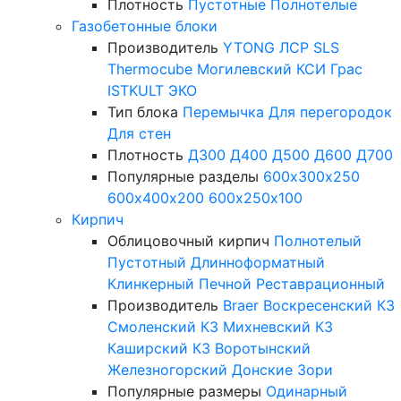
Плотность
Пустотные
Полнотелые
Газобетонные блоки
Производитель
YTONG
ЛСР
SLS
Thermocube
Могилевский КСИ
Грас
ISTKULT
ЭКО
Тип блока
Перемычка
Для перегородок
Для стен
Плотность
Д300
Д400
Д500
Д600
Д700
Популярные разделы
600х300х250
600х400х200
600х250х100
Кирпич
Облицовочный кирпич
Полнотелый
Пустотный
Длинноформатный
Клинкерный
Печной
Реставрационный
Производитель
Braer
Воскресенский КЗ
Смоленский КЗ
Михневский КЗ
Каширский КЗ
Воротынский
Железногорский
Донские Зори
Популярные размеры
Одинарный