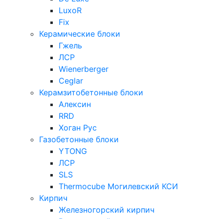
LuxoR
Fix
Керамические блоки
Гжель
ЛСР
Wienerberger
Ceglar
Керамзитобетонные блоки
Алексин
RRD
Хоган Рус
Газобетонные блоки
YTONG
ЛСР
SLS
Thermocube
Могилевский КСИ
Кирпич
Железногорский кирпич