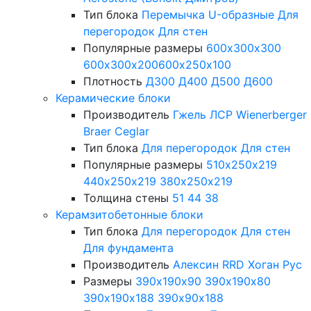
Тип блока
Перемычка
U-образные
Для
перегородок
Для стен
Популярные размеры
600х300х300
600х300х200
600х250х100
Плотность
Д300
Д400
Д500
Д600
Керамические блоки
Производитель
Гжель
ЛСР
Wienerberger
Braer
Ceglar
Тип блока
Для перегородок
Для стен
Популярные размеры
510х250х219
440х250х219
380х250х219
Толщина стены
51
44
38
Керамзитобетонные блоки
Тип блока
Для перегородок
Для стен
Для фундамента
Производитель
Алексин
RRD
Хоган Рус
Размеры
390х190х90
390х190х80
390х190х188
390х90х188