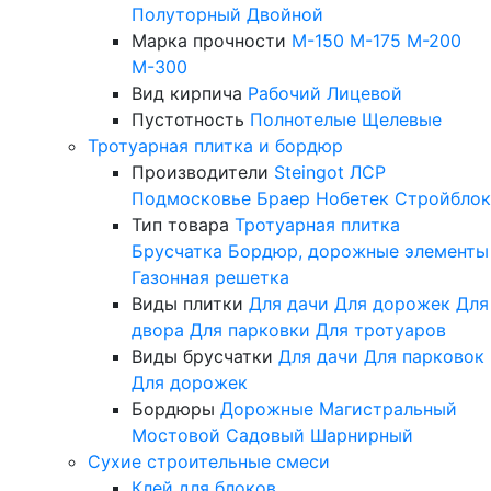
Полуторный
Двойной
Марка прочности
М-150
М-175
М-200
М-300
Вид кирпича
Рабочий
Лицевой
Пустотность
Полнотелые
Щелевые
Тротуарная плитка и бордюр
Производители
Steingot
ЛСР
Подмосковье
Браер
Нобетек
Стройблок
Тип товара
Тротуарная плитка
Брусчатка
Бордюр, дорожные элементы
Газонная решетка
Виды плитки
Для дачи
Для дорожек
Для
двора
Для парковки
Для тротуаров
Виды брусчатки
Для дачи
Для парковок
Для дорожек
Бордюры
Дорожные
Магистральный
Мостовой
Садовый
Шарнирный
Сухие строительные смеси
Клей для блоков