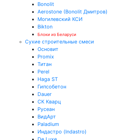
Bonolit
Aerostone (Bonolit Дмитров)
Могилевский КСИ
Bikton
Блоки из Беларуси
Сухие строительные смеси
Основит
Promix
Титан
Perel
Haga ST
Гипсобетон
Dauer
СК Кварц
Русеан
ВидАрт
Paladium
Индастро (Indastro)
De Luxe