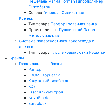
Пешелань
Магма
Forman
Гипсополимер
Гипсобетон
Основа
Гипсовая
Силикатная
Крепеж
Тип товара
Перфорированная лента
Производитель
Пушкинский Завод
Металлоизделий
Система поверхностного водоотвода и
дренаж
Тип товара
Пластиковые лотки
Решетки
Бренды
Газосиликатные блоки
Poritep
ЕЗСМ Егорьевск
Калужский газобетон
КСЗ
Газосиликатстрой
NovoBlock
Euroblock