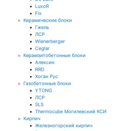
LuxoR
Fix
Керамические блоки
Гжель
ЛСР
Wienerberger
Ceglar
Керамзитобетонные блоки
Алексин
RRD
Хоган Рус
Газобетонные блоки
YTONG
ЛСР
SLS
Thermocube
Могилевский КСИ
Кирпич
Железногорский кирпич