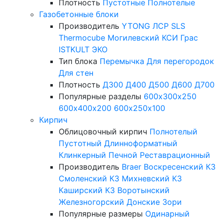
Плотность
Пустотные
Полнотелые
Газобетонные блоки
Производитель
YTONG
ЛСР
SLS
Thermocube
Могилевский КСИ
Грас
ISTKULT
ЭКО
Тип блока
Перемычка
Для перегородок
Для стен
Плотность
Д300
Д400
Д500
Д600
Д700
Популярные разделы
600х300х250
600х400х200
600х250х100
Кирпич
Облицовочный кирпич
Полнотелый
Пустотный
Длинноформатный
Клинкерный
Печной
Реставрационный
Производитель
Braer
Воскресенский КЗ
Смоленский КЗ
Михневский КЗ
Каширский КЗ
Воротынский
Железногорский
Донские Зори
Популярные размеры
Одинарный