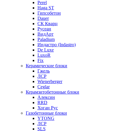
Perel
Haga ST
Гипсобетон
Dauer
СК Кварц
Русеан
ВидАрт
Paladium
Индастро (Indastro)
De Luxe
LuxoR
Fix
Керамические блоки
Гжель
ЛСР
Wienerberger
Ceglar
Керамзитобетонные блоки
Алексин
RRD
Хоган Рус
Газобетонные блоки
YTONG
ЛСР
SLS