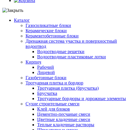
Каталог
Газосиликатные блоки
Керамические блоки
Керамзитобетонные блоки
Дренажная система участка и поверхностный
водоотвод
Водоотводные решетки
Водоотводные пластиковые лотки
Кирпич
Рабочий
Лицевой
Газобетонные блоки
Тротуарная плитка и бордюр
Тротуарная плитка (брусчатка)
Брусчатка
Тротуарные бордюры и дорожные элементы
Сухие строительные смеси
Клей для блоков
Цементно-песчаные смеси
Цветные кладочные смеси
Теплые кладочные растворы
Штукатурные смеси