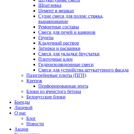
Шпатлевка
Цемент в мешках
Сухие смеси для полов: стяжка,
выравнивание
Ремонтные составы
Смеси для печей и каминов
Грунты
Кладочный раствор
Затирки и расшивки
Смеси для укладки брусчатки
Плиточные клеи
Гидроизоляционные смеси
Смеси для устройства штукатурного фасада
Пазогребневые плиты (ПГП)
Крепеж
Перфорированная лента
Блоки из ячеистого бетона
Белорусские блоки
Бренды
Лицевой
О нас
Блог
Новости
Акции