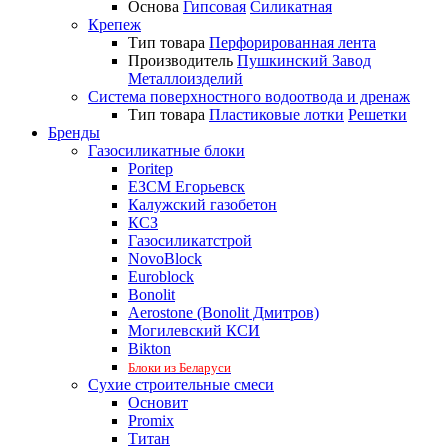
Основа
Гипсовая
Силикатная
Крепеж
Тип товара
Перфорированная лента
Производитель
Пушкинский Завод
Металлоизделий
Система поверхностного водоотвода и дренаж
Тип товара
Пластиковые лотки
Решетки
Бренды
Газосиликатные блоки
Poritep
ЕЗСМ Егорьевск
Калужский газобетон
КСЗ
Газосиликатстрой
NovoBlock
Euroblock
Bonolit
Aerostone (Bonolit Дмитров)
Могилевский КСИ
Bikton
Блоки из Беларуси
Сухие строительные смеси
Основит
Promix
Титан