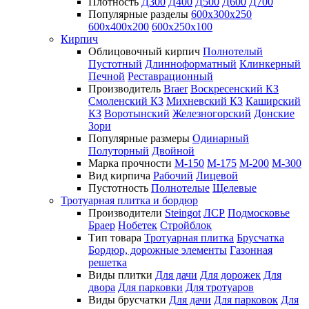
Плотность
Д300
Д400
Д500
Д600
Д700
Популярные разделы
600х300х250
600х400х200
600х250х100
Кирпич
Облицовочный кирпич
Полнотелый
Пустотный
Длинноформатный
Клинкерный
Печной
Реставрационный
Производитель
Braer
Воскресенский КЗ
Смоленский КЗ
Михневский КЗ
Каширский
КЗ
Воротынский
Железногорский
Донские
Зори
Популярные размеры
Одинарный
Полуторный
Двойной
Марка прочности
М-150
М-175
М-200
М-300
Вид кирпича
Рабочий
Лицевой
Пустотность
Полнотелые
Щелевые
Тротуарная плитка и бордюр
Производители
Steingot
ЛСР
Подмосковье
Браер
Нобетек
Стройблок
Тип товара
Тротуарная плитка
Брусчатка
Бордюр, дорожные элементы
Газонная
решетка
Виды плитки
Для дачи
Для дорожек
Для
двора
Для парковки
Для тротуаров
Виды брусчатки
Для дачи
Для парковок
Для