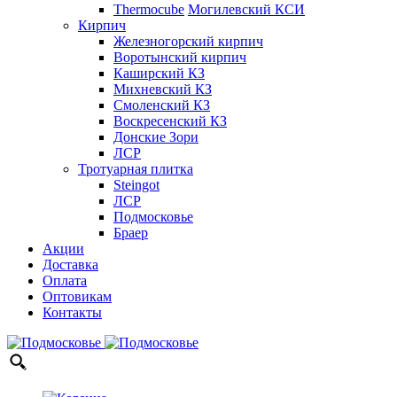
Thermocube
Могилевский КСИ
Кирпич
Железногорский кирпич
Воротынский кирпич
Каширский КЗ
Михневский КЗ
Смоленский КЗ
Воскресенский КЗ
Донские Зори
ЛСР
Тротуарная плитка
Steingot
ЛСР
Подмосковье
Браер
Акции
Доставка
Оплата
Оптовикам
Контакты