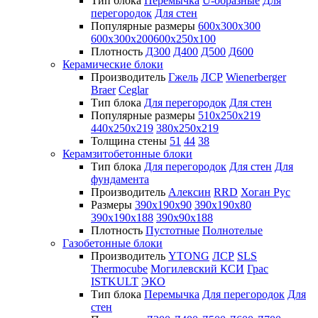
Тип блока
Перемычка
U-образные
Для
перегородок
Для стен
Популярные размеры
600х300х300
600х300х200
600х250х100
Плотность
Д300
Д400
Д500
Д600
Керамические блоки
Производитель
Гжель
ЛСР
Wienerberger
Braer
Ceglar
Тип блока
Для перегородок
Для стен
Популярные размеры
510х250х219
440х250х219
380х250х219
Толщина стены
51
44
38
Керамзитобетонные блоки
Тип блока
Для перегородок
Для стен
Для
фундамента
Производитель
Алексин
RRD
Хоган Рус
Размеры
390х190х90
390х190х80
390х190х188
390х90х188
Плотность
Пустотные
Полнотелые
Газобетонные блоки
Производитель
YTONG
ЛСР
SLS
Thermocube
Могилевский КСИ
Грас
ISTKULT
ЭКО
Тип блока
Перемычка
Для перегородок
Для
стен