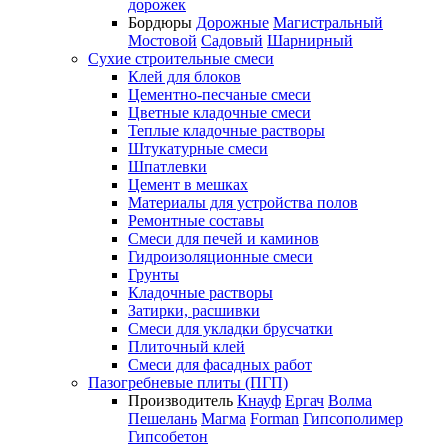
дорожек
Бордюры
Дорожные
Магистральный
Мостовой
Садовый
Шарнирный
Сухие строительные смеси
Клей для блоков
Цементно-песчаные смеси
Цветные кладочные смеси
Теплые кладочные растворы
Штукатурные смеси
Шпатлевки
Цемент в мешках
Материалы для устройства полов
Ремонтные составы
Смеси для печей и каминов
Гидроизоляционные смеси
Грунты
Кладочные растворы
Затирки, расшивки
Смеси для укладки брусчатки
Плиточный клей
Смеси для фасадных работ
Пазогребневые плиты (ПГП)
Производитель
Кнауф
Ергач
Волма
Пешелань
Магма
Forman
Гипсополимер
Гипсобетон