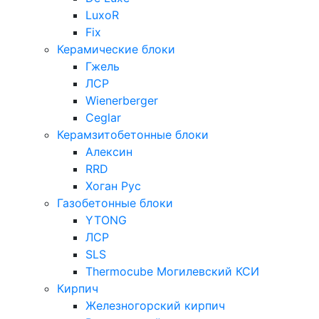
LuxoR
Fix
Керамические блоки
Гжель
ЛСР
Wienerberger
Ceglar
Керамзитобетонные блоки
Алексин
RRD
Хоган Рус
Газобетонные блоки
YTONG
ЛСР
SLS
Thermocube
Могилевский КСИ
Кирпич
Железногорский кирпич