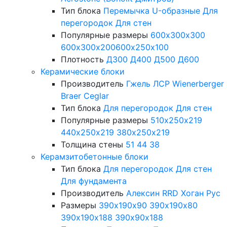
Тип блока
Перемычка
U-образные
Для
перегородок
Для стен
Популярные размеры
600х300х300
600х300х200
600х250х100
Плотность
Д300
Д400
Д500
Д600
Керамические блоки
Производитель
Гжель
ЛСР
Wienerberger
Braer
Ceglar
Тип блока
Для перегородок
Для стен
Популярные размеры
510х250х219
440х250х219
380х250х219
Толщина стены
51
44
38
Керамзитобетонные блоки
Тип блока
Для перегородок
Для стен
Для фундамента
Производитель
Алексин
RRD
Хоган Рус
Размеры
390х190х90
390х190х80
390х190х188
390х90х188