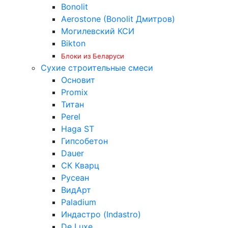
Bonolit
Aerostone (Bonolit Дмитров)
Могилевский КСИ
Bikton
Блоки из Беларуси
Сухие строительные смеси
Основит
Promix
Титан
Perel
Haga ST
Гипсобетон
Dauer
СК Кварц
Русеан
ВидАрт
Paladium
Индастро (Indastro)
De Luxe