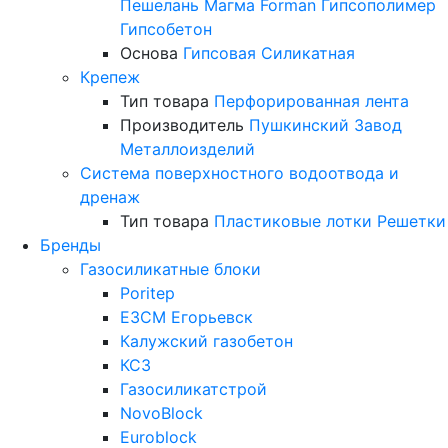
Пешелань
Магма
Forman
Гипсополимер
Гипсобетон
Основа
Гипсовая
Силикатная
Крепеж
Тип товара
Перфорированная лента
Производитель
Пушкинский Завод
Металлоизделий
Система поверхностного водоотвода и
дренаж
Тип товара
Пластиковые лотки
Решетки
Бренды
Газосиликатные блоки
Poritep
ЕЗСМ Егорьевск
Калужский газобетон
КСЗ
Газосиликатстрой
NovoBlock
Euroblock