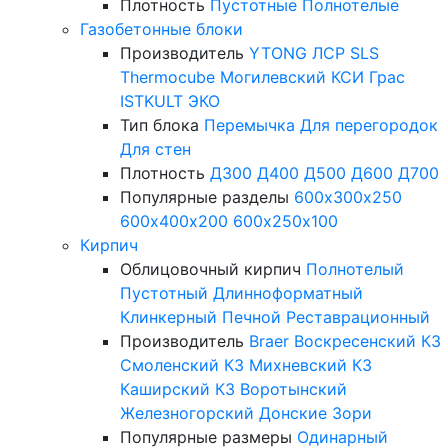
Плотность
Пустотные
Полнотелые
Газобетонные блоки
Производитель
YTONG
ЛСР
SLS
Thermocube
Могилевский КСИ
Грас
ISTKULT
ЭКО
Тип блока
Перемычка
Для перегородок
Для стен
Плотность
Д300
Д400
Д500
Д600
Д700
Популярные разделы
600х300х250
600х400х200
600х250х100
Кирпич
Облицовочный кирпич
Полнотелый
Пустотный
Длинноформатный
Клинкерный
Печной
Реставрационный
Производитель
Braer
Воскресенский КЗ
Смоленский КЗ
Михневский КЗ
Каширский КЗ
Воротынский
Железногорский
Донские Зори
Популярные размеры
Одинарный