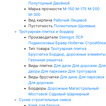
Полуторный
Двойной
Марка прочности
М-150
М-175
М-200
М-300
Вид кирпича
Рабочий
Лицевой
Пустотность
Полнотелые
Щелевые
Тротуарная плитка и бордюр
Производители
Steingot
ЛСР
Подмосковье
Браер
Нобетек
Стройблок
Тип товара
Тротуарная плитка
Брусчатка
Бордюр, дорожные элементы
Газонная решетка
Виды плитки
Для дачи
Для дорожек
Для
двора
Для парковки
Для тротуаров
Виды брусчатки
Для дачи
Для парковок
Для дорожек
Бордюры
Дорожные
Магистральный
Мостовой
Садовый
Шарнирный
Сухие строительные смеси
Клей для блоков