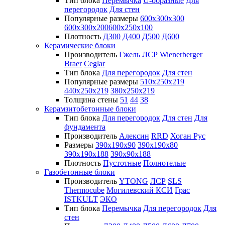
Тип блока
Перемычка
U-образные
Для
перегородок
Для стен
Популярные размеры
600х300х300
600х300х200
600х250х100
Плотность
Д300
Д400
Д500
Д600
Керамические блоки
Производитель
Гжель
ЛСР
Wienerberger
Braer
Ceglar
Тип блока
Для перегородок
Для стен
Популярные размеры
510х250х219
440х250х219
380х250х219
Толщина стены
51
44
38
Керамзитобетонные блоки
Тип блока
Для перегородок
Для стен
Для
фундамента
Производитель
Алексин
RRD
Хоган Рус
Размеры
390х190х90
390х190х80
390х190х188
390х90х188
Плотность
Пустотные
Полнотелые
Газобетонные блоки
Производитель
YTONG
ЛСР
SLS
Thermocube
Могилевский КСИ
Грас
ISTKULT
ЭКО
Тип блока
Перемычка
Для перегородок
Для
стен