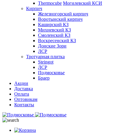
Thermocube
Могилевский КСИ
Кирпич
Железногорский кирпич
Воротынский кирпич
Каширский КЗ
Михневский КЗ
Смоленский КЗ
Воскресенский КЗ
Донские Зори
ЛСР
Тротуарная плитка
Steingot
ЛСР
Подмосковье
Браер
Акции
Доставка
Оплата
Оптовикам
Контакты