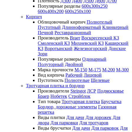
Плотность
Д300
Д400
Д500
Д600
Д700
Популярные разделы
600х300х250
600х400х200
600х250х100
Кирпич
Облицовочный кирпич
Полнотелый
Пустотный
Длинноформатный
Клинкерный
Печной
Реставрационный
Производитель
Braer
Воскресенский КЗ
Смоленский КЗ
Михневский КЗ
Каширский
КЗ
Воротынский
Железногорский
Донские
Зори
Популярные размеры
Одинарный
Полуторный
Двойной
Марка прочности
М-150
М-175
М-200
М-300
Вид кирпича
Рабочий
Лицевой
Пустотность
Полнотелые
Щелевые
Тротуарная плитка и бордюр
Производители
Steingot
ЛСР
Подмосковье
Браер
Нобетек
Стройблок
Тип товара
Тротуарная плитка
Брусчатка
Бордюр, дорожные элементы
Газонная
решетка
Виды плитки
Для дачи
Для дорожек
Для
двора
Для парковки
Для тротуаров
Виды брусчатки
Для дачи
Для парковок
Для