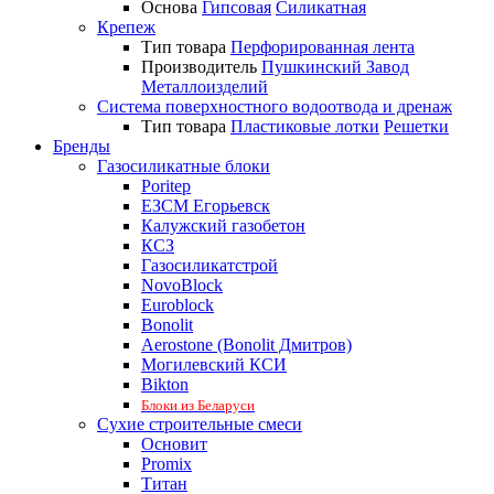
Основа
Гипсовая
Силикатная
Крепеж
Тип товара
Перфорированная лента
Производитель
Пушкинский Завод
Металлоизделий
Система поверхностного водоотвода и дренаж
Тип товара
Пластиковые лотки
Решетки
Бренды
Газосиликатные блоки
Poritep
ЕЗСМ Егорьевск
Калужский газобетон
КСЗ
Газосиликатстрой
NovoBlock
Euroblock
Bonolit
Aerostone (Bonolit Дмитров)
Могилевский КСИ
Bikton
Блоки из Беларуси
Сухие строительные смеси
Основит
Promix
Титан