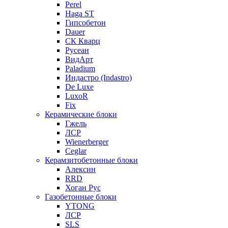
Perel
Haga ST
Гипсобетон
Dauer
СК Кварц
Русеан
ВидАрт
Paladium
Индастро (Indastro)
De Luxe
LuxoR
Fix
Керамические блоки
Гжель
ЛСР
Wienerberger
Ceglar
Керамзитобетонные блоки
Алексин
RRD
Хоган Рус
Газобетонные блоки
YTONG
ЛСР
SLS