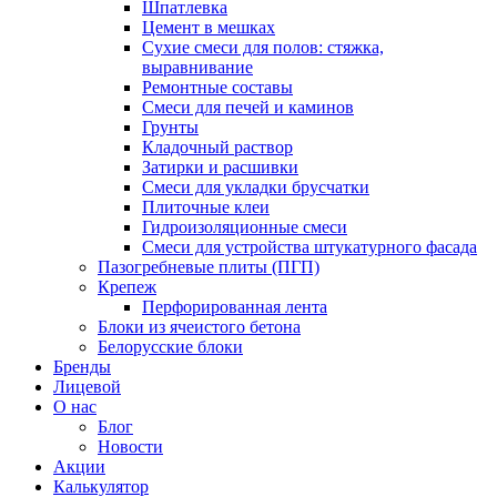
Шпатлевка
Цемент в мешках
Сухие смеси для полов: стяжка,
выравнивание
Ремонтные составы
Смеси для печей и каминов
Грунты
Кладочный раствор
Затирки и расшивки
Смеси для укладки брусчатки
Плиточные клеи
Гидроизоляционные смеси
Смеси для устройства штукатурного фасада
Пазогребневые плиты (ПГП)
Крепеж
Перфорированная лента
Блоки из ячеистого бетона
Белорусские блоки
Бренды
Лицевой
О нас
Блог
Новости
Акции
Калькулятор