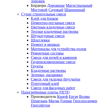
дорожек
Бордюры
Дорожные
Магистральный
Мостовой
Садовый
Шарнирный
Сухие строительные смеси
Клей для блоков
Цементно-песчаные смеси
Цветные кладочные смеси
Теплые кладочные растворы
Штукатурные смеси
Шпатлевки
Цемент в мешках
Материалы для устройства полов
Ремонтные составы
Смеси для печей и каминов
Гидроизоляционные смеси
Грунты
Кладочные растворы
Затирки, расшивки
Смеси для укладки брусчатки
Плиточный клей
Смеси для фасадных работ
Пазогребневые плиты (ПГП)
Производитель
Кнауф
Ергач
Волма
Пешелань
Магма
Forman
Гипсополимер
Гипсобетон