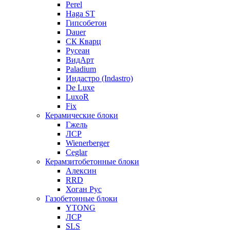
Perel
Haga ST
Гипсобетон
Dauer
СК Кварц
Русеан
ВидАрт
Paladium
Индастро (Indastro)
De Luxe
LuxoR
Fix
Керамические блоки
Гжель
ЛСР
Wienerberger
Ceglar
Керамзитобетонные блоки
Алексин
RRD
Хоган Рус
Газобетонные блоки
YTONG
ЛСР
SLS