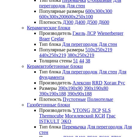
Тип блока
Перемычка
U-образные
Для
перегородок
Для стен
Популярные размеры
600х300х300
600х300х200
600х250х100
Плотность
Д300
Д400
Д500
Д600
Керамические блоки
Производитель
Гжель
ЛСР
Wienerberger
Braer
Ceglar
Тип блока
Для перегородок
Для стен
Популярные размеры
510х250х219
440х250х219
380х250х219
Толщина стены
51
44
38
Керамзитобетонные блоки
Тип блока
Для перегородок
Для стен
Для
фундамента
Производитель
Алексин
RRD
Хоган Рус
Размеры
390х190х90
390х190х80
390х190х188
390х90х188
Плотность
Пустотные
Полнотелые
Газобетонные блоки
Производитель
YTONG
ЛСР
SLS
Thermocube
Могилевский КСИ
Грас
ISTKULT
ЭКО
Тип блока
Перемычка
Для перегородок
Для
стен