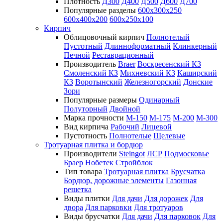
Плотность
Д300
Д400
Д500
Д600
Д700
Популярные разделы
600х300х250
600х400х200
600х250х100
Кирпич
Облицовочный кирпич
Полнотелый
Пустотный
Длинноформатный
Клинкерный
Печной
Реставрационный
Производитель
Braer
Воскресенский КЗ
Смоленский КЗ
Михневский КЗ
Каширский
КЗ
Воротынский
Железногорский
Донские
Зори
Популярные размеры
Одинарный
Полуторный
Двойной
Марка прочности
М-150
М-175
М-200
М-300
Вид кирпича
Рабочий
Лицевой
Пустотность
Полнотелые
Щелевые
Тротуарная плитка и бордюр
Производители
Steingot
ЛСР
Подмосковье
Браер
Нобетек
Стройблок
Тип товара
Тротуарная плитка
Брусчатка
Бордюр, дорожные элементы
Газонная
решетка
Виды плитки
Для дачи
Для дорожек
Для
двора
Для парковки
Для тротуаров
Виды брусчатки
Для дачи
Для парковок
Для