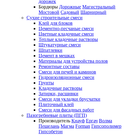
дорожек
Бордюры
Дорожные
Магистральный
Мостовой
Садовый
Шарнирный
Сухие строительные смеси
Клей для блоков
Цементно-песчаные смеси
Цветные кладочные смеси
Теплые кладочные растворы
Штукатурные смеси
Шпатлевки
Цемент в мешках
Материалы для устройства полов
Ремонтные составы
Смеси для печей и каминов
Гидроизоляционные смеси
Грунты
Кладочные растворы
Затирки, расшивки
Смеси для укладки брусчатки
Плиточный клей
Смеси для фасадных работ
Пазогребневые плиты (ПГП)
Производитель
Кнауф
Ергач
Волма
Пешелань
Магма
Forman
Гипсополимер
Гипсобетон