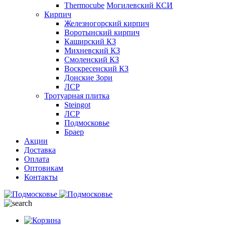
Thermocube
Могилевский КСИ
Кирпич
Железногорский кирпич
Воротынский кирпич
Каширский КЗ
Михневский КЗ
Смоленский КЗ
Воскресенский КЗ
Донские Зори
ЛСР
Тротуарная плитка
Steingot
ЛСР
Подмосковье
Браер
Акции
Доставка
Оплата
Оптовикам
Контакты