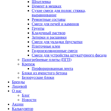
Шпатлевка
Цемент в мешках
Сухие смеси для полов: стяжка,
выравнивание
Ремонтные составы
Смеси для печей и каминов
Грунты
Кладочный раствор
Затирки и расшивки
Смеси для укладки брусчатки
Плиточные клеи
Гидроизоляционные смеси
Смеси для устройства штукатурного фасада
Пазогребневые плиты (ПГП)
Крепеж
Перфорированная лента
Блоки из ячеистого бетона
Белорусские блоки
Бренды
Лицевой
О нас
Блог
Новости
Акции
Калькулятор