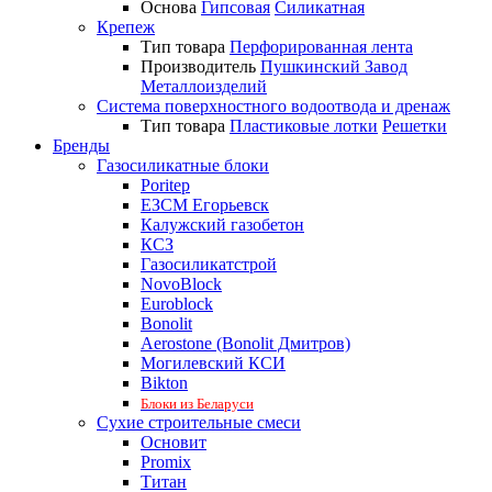
Основа
Гипсовая
Силикатная
Крепеж
Тип товара
Перфорированная лента
Производитель
Пушкинский Завод
Металлоизделий
Система поверхностного водоотвода и дренаж
Тип товара
Пластиковые лотки
Решетки
Бренды
Газосиликатные блоки
Poritep
ЕЗСМ Егорьевск
Калужский газобетон
КСЗ
Газосиликатстрой
NovoBlock
Euroblock
Bonolit
Aerostone (Bonolit Дмитров)
Могилевский КСИ
Bikton
Блоки из Беларуси
Сухие строительные смеси
Основит
Promix
Титан