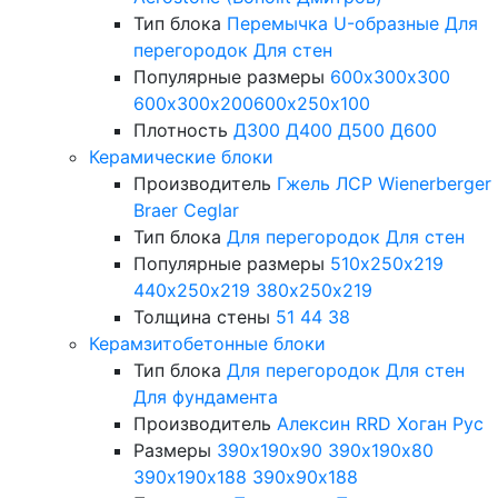
Тип блока
Перемычка
U-образные
Для
перегородок
Для стен
Популярные размеры
600х300х300
600х300х200
600х250х100
Плотность
Д300
Д400
Д500
Д600
Керамические блоки
Производитель
Гжель
ЛСР
Wienerberger
Braer
Ceglar
Тип блока
Для перегородок
Для стен
Популярные размеры
510х250х219
440х250х219
380х250х219
Толщина стены
51
44
38
Керамзитобетонные блоки
Тип блока
Для перегородок
Для стен
Для фундамента
Производитель
Алексин
RRD
Хоган Рус
Размеры
390х190х90
390х190х80
390х190х188
390х90х188