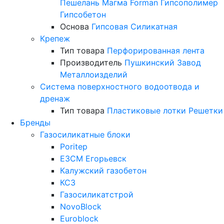
Пешелань
Магма
Forman
Гипсополимер
Гипсобетон
Основа
Гипсовая
Силикатная
Крепеж
Тип товара
Перфорированная лента
Производитель
Пушкинский Завод
Металлоизделий
Система поверхностного водоотвода и
дренаж
Тип товара
Пластиковые лотки
Решетки
Бренды
Газосиликатные блоки
Poritep
ЕЗСМ Егорьевск
Калужский газобетон
КСЗ
Газосиликатстрой
NovoBlock
Euroblock