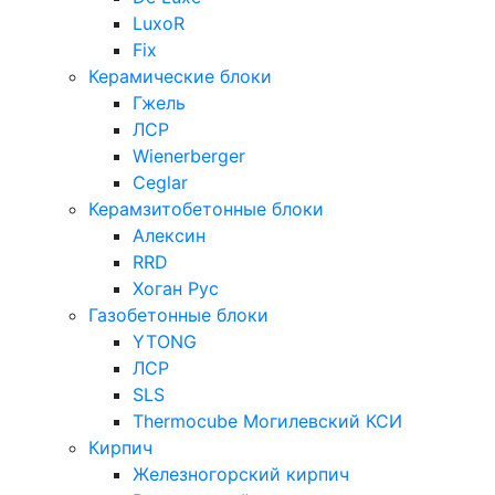
LuxoR
Fix
Керамические блоки
Гжель
ЛСР
Wienerberger
Ceglar
Керамзитобетонные блоки
Алексин
RRD
Хоган Рус
Газобетонные блоки
YTONG
ЛСР
SLS
Thermocube
Могилевский КСИ
Кирпич
Железногорский кирпич