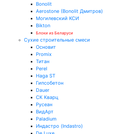
Bonolit
Aerostone (Bonolit Дмитров)
Могилевский КСИ
Bikton
Блоки из Беларуси
Сухие строительные смеси
Основит
Promix
Титан
Perel
Haga ST
Гипсобетон
Dauer
СК Кварц
Русеан
ВидАрт
Paladium
Индастро (Indastro)
De Luxe