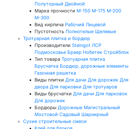
Полуторный
Двойной
Марка прочности
М-150
М-175
М-200
М-300
Вид кирпича
Рабочий
Лицевой
Пустотность
Полнотелые
Щелевые
Тротуарная плитка и бордюр
Производители
Steingot
ЛСР
Подмосковье
Браер
Нобетек
Стройблок
Тип товара
Тротуарная плитка
Брусчатка
Бордюр, дорожные элементы
Газонная решетка
Виды плитки
Для дачи
Для дорожек
Для
двора
Для парковки
Для тротуаров
Виды брусчатки
Для дачи
Для парковок
Для дорожек
Бордюры
Дорожные
Магистральный
Мостовой
Садовый
Шарнирный
Сухие строительные смеси
Клей для блоков