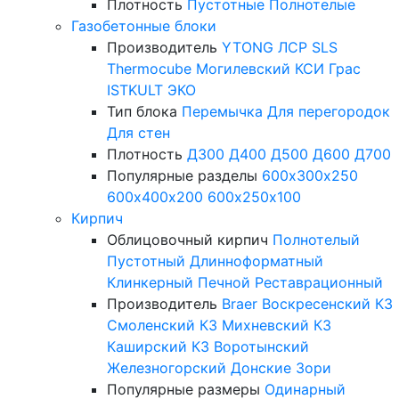
Плотность
Пустотные
Полнотелые
Газобетонные блоки
Производитель
YTONG
ЛСР
SLS
Thermocube
Могилевский КСИ
Грас
ISTKULT
ЭКО
Тип блока
Перемычка
Для перегородок
Для стен
Плотность
Д300
Д400
Д500
Д600
Д700
Популярные разделы
600х300х250
600х400х200
600х250х100
Кирпич
Облицовочный кирпич
Полнотелый
Пустотный
Длинноформатный
Клинкерный
Печной
Реставрационный
Производитель
Braer
Воскресенский КЗ
Смоленский КЗ
Михневский КЗ
Каширский КЗ
Воротынский
Железногорский
Донские Зори
Популярные размеры
Одинарный