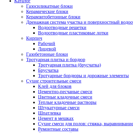
Каталог
Газосиликатные блоки
Керамические блоки
Керамзитобетонные блоки
Дренажная система участка и поверхностный водоо
Водоотводные решетки
Водоотводные пластиковые лотки
Кирпич
Рабочий
Лицевой
Газобетонные блоки
Тротуарная плитка и бордюр
Тротуарная плитка (брусчатка)
Брусчатка
Тротуарные бордюры и дорожные элементы
Сухие строительные смеси
Клей для блоков
Цементно-песчаные смеси
Цветные кладочные смеси
Теплые кладочные растворы
Штукатурные смеси
Шпатлевка
Цемент в мешках
Сухие смеси для полов: стяжка, выравнивани
Ремонтные составы