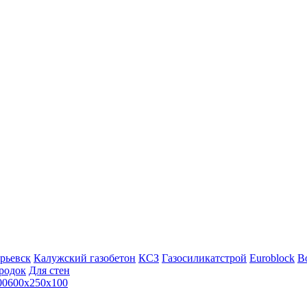
рьевск
Калужский газобетон
КСЗ
Газосиликатстрой
Euroblock
Bo
родок
Для стен
00
600х250х100