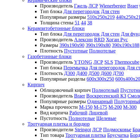
Керамические блоки
Производитель
Гжель
ЛСР
Wienerberger
Braer
Тип блока
Для перегородок
Для стен
Популярные размеры
510х250х219
440х250х2
Толщина стены
51
44
38
Керамзитобетонные блоки
Тип блока
Для перегородок
Для стен
Для фун
Производитель
Алексин
RRD
Хоган Рус
Размеры
390х190х90
390х190х80
390х190х188
Плотность
Пустотные
Полнотелые
Газобетонные блоки
Производитель
YTONG
ЛСР
SLS
Thermocube
Тип блока
Перемычка
Для перегородок
Для с
Плотность
Д300
Д400
Д500
Д600
Д700
Популярные разделы
600х300х250
600х400х2
Кирпич
Облицовочный кирпич
Полнотелый
Пустотн
Производитель
Braer
Воскресенский КЗ
Смол
Популярные размеры
Одинарный
Полуторны
Марка прочности
М-150
М-175
М-200
М-300
Вид кирпича
Рабочий
Лицевой
Пустотность
Полнотелые
Щелевые
Тротуарная плитка и бордюр
Производители
Steingot
ЛСР
Подмосковье
Бра
Тип товара
Тротуарная плитка
Брусчатка
Бор