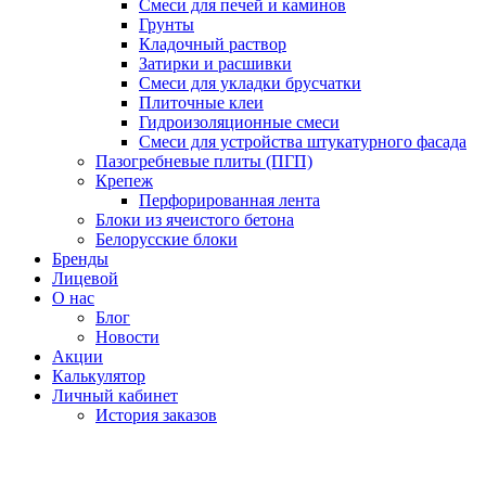
Смеси для печей и каминов
Грунты
Кладочный раствор
Затирки и расшивки
Смеси для укладки брусчатки
Плиточные клеи
Гидроизоляционные смеси
Смеси для устройства штукатурного фасада
Пазогребневые плиты (ПГП)
Крепеж
Перфорированная лента
Блоки из ячеистого бетона
Белорусские блоки
Бренды
Лицевой
О нас
Блог
Новости
Акции
Калькулятор
Личный кабинет
История заказов