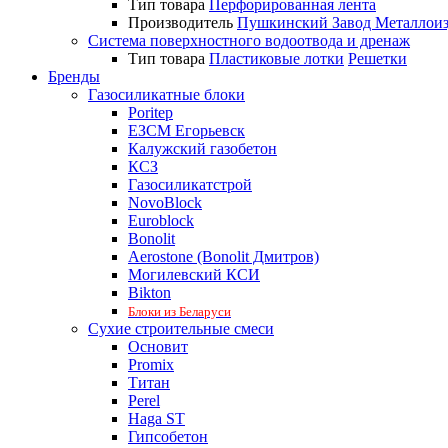
Тип товара
Перфорированная лента
Производитель
Пушкинский Завод Металлои
Система поверхностного водоотвода и дренаж
Тип товара
Пластиковые лотки
Решетки
Бренды
Газосиликатные блоки
Poritep
ЕЗСМ Егорьевск
Калужский газобетон
КСЗ
Газосиликатстрой
NovoBlock
Euroblock
Bonolit
Aerostone (Bonolit Дмитров)
Могилевский КСИ
Bikton
Блоки из Беларуси
Сухие строительные смеси
Основит
Promix
Титан
Perel
Haga ST
Гипсобетон