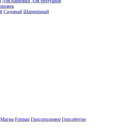
а
Для парковки
Для тротуаров
орожек
й
Садовый
Шарнирный
Магма
Forman
Гипсополимер
Гипсобетон