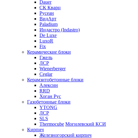
Dauer
СК Кварц
Русеан
ВидАрт
Paladium
Индастро (Indastro)
De Luxe
LuxoR
Fix
Керамические блоки
Гжель
ЛСР
Wienerberger
Ceglar
Керамзитобетонные блоки
Алексин
RRD
Хоган Рус
Газобетонные блоки
YTONG
ЛСР
SLS
Thermocube
Могилевский КСИ
Кирпич
Железногорский кирпич