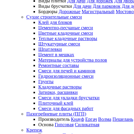
Виды плитки
Для дачи
Для дорожек
Для двор
Виды брусчатки
Для дачи
Для парковок
Для д
Бордюры
Дорожные
Магистральный
Мостово
Сухие строительные смеси
Клей для блоков
Цементно-песчаные смеси
Цветные кладочные смеси
Теплые кладочные растворы
Штукатурные смеси
Шпатлевки
Цемент в мешках
Материалы для устройства полов
Ремонтные составы
Смеси для печей и каминов
Гидроизоляционные смеси
Грунты
Кладочные растворы
Затирки, расшивки
Смеси для укладки брусчатки
Плиточный клей
Смеси для фасадных работ
Пазогребневые плиты (ПГП)
Производитель
Кнауф
Ергач
Волма
Пешелань
Основа
Гипсовая
Силикатная
Крепеж