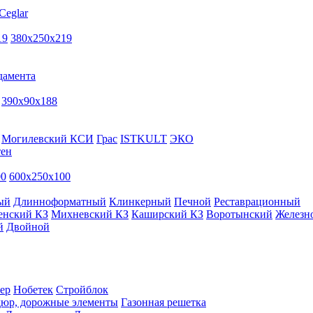
Ceglar
19
380х250х219
дамента
390х90х188
Могилевский КСИ
Грас
ISTKULT
ЭКО
тен
00
600х250х100
ый
Длинноформатный
Клинкерный
Печной
Реставрационный
енский КЗ
Михневский КЗ
Каширский КЗ
Воротынский
Железн
й
Двойной
ер
Нобетек
Стройблок
дюр, дорожные элементы
Газонная решетка