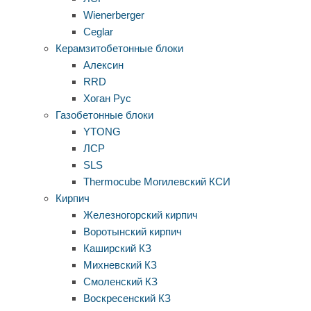
Wienerberger
Ceglar
Керамзитобетонные блоки
Алексин
RRD
Хоган Рус
Газобетонные блоки
YTONG
ЛСР
SLS
Thermocube
Могилевский КСИ
Кирпич
Железногорский кирпич
Воротынский кирпич
Каширский КЗ
Михневский КЗ
Смоленский КЗ
Воскресенский КЗ