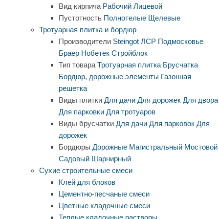
Вид кирпича
Рабочий
Лицевой
Пустотность
Полнотелые
Щелевые
Тротуарная плитка и бордюр
Производители
Steingot
ЛСР
Подмосковье
Браер
Нобетек
Стройблок
Тип товара
Тротуарная плитка
Брусчатка
Бордюр, дорожные элементы
Газонная
решетка
Виды плитки
Для дачи
Для дорожек
Для двора
Для парковки
Для тротуаров
Виды брусчатки
Для дачи
Для парковок
Для
дорожек
Бордюры
Дорожные
Магистральный
Мостовой
Садовый
Шарнирный
Сухие строительные смеси
Клей для блоков
Цементно-песчаные смеси
Цветные кладочные смеси
Теплые кладочные растворы