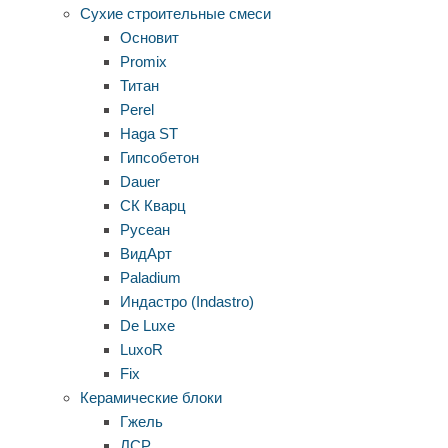
Сухие строительные смеси
Основит
Promix
Титан
Perel
Haga ST
Гипсобетон
Dauer
СК Кварц
Русеан
ВидАрт
Paladium
Индастро (Indastro)
De Luxe
LuxoR
Fix
Керамические блоки
Гжель
ЛСР