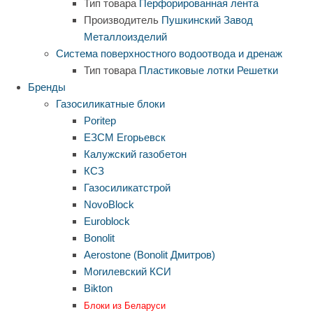
Тип товара
Перфорированная лента
Производитель
Пушкинский Завод
Металлоизделий
Система поверхностного водоотвода и дренаж
Тип товара
Пластиковые лотки
Решетки
Бренды
Газосиликатные блоки
Poritep
ЕЗСМ Егорьевск
Калужский газобетон
КСЗ
Газосиликатстрой
NovoBlock
Euroblock
Bonolit
Aerostone (Bonolit Дмитров)
Могилевский КСИ
Bikton
Блоки из Беларуси