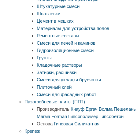
Штукатурные смеси
Шпатлевки
Цемент в мешках
Материалы для устройства полов
Ремонтные составы
Смеси для печей и каминов
Гидроизоляционные смеси
Грунты
Кладочные растворы
Затирки, расшивки
Смеси для укладки брусчатки
Плиточный клей
Смеси для фасадных работ
Пазогребневые плиты (ПГП)
Производитель
Кнауф
Ергач
Волма
Пешелань
Магма
Forman
Гипсополимер
Гипсобетон
Основа
Гипсовая
Силикатная
Крепеж