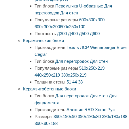
Тип блока
Перемычка
U-образные
Для
перегородок
Для стен
Популярные размеры
600х300х300
600х300х200
600х250х100
Плотность
Д300
Д400
Д500
Д600
Керамические блоки
Производитель
Гжель
ЛСР
Wienerberger
Braer
Ceglar
Тип блока
Для перегородок
Для стен
Популярные размеры
510х250х219
440х250х219
380х250х219
Толщина стены
51
44
38
Керамзитобетонные блоки
Тип блока
Для перегородок
Для стен
Для
фундамента
Производитель
Алексин
RRD
Хоган Рус
Размеры
390х190х90
390х190х80
390х190х188
390х90х188