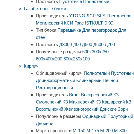
Плотность
Пустотные
Полнотелые
Газобетонные блоки
Производитель
YTONG
ЛСР
SLS
Thermocube
Могилевский КСИ
Грас
ISTKULT
ЭКО
Тип блока
Перемычка
Для перегородок
Для
стен
Плотность
Д300
Д400
Д500
Д600
Д700
Популярные разделы
600х300х250
600х400х200
600х250х100
Кирпич
Облицовочный кирпич
Полнотелый
Пустотный
Длинноформатный
Клинкерный
Печной
Реставрационный
Производитель
Braer
Воскресенский КЗ
Смоленский КЗ
Михневский КЗ
Каширский КЗ
Воротынский
Железногорский
Донские Зори
Популярные размеры
Одинарный
Полуторный
Двойной
Марка прочности
М-150
М-175
М-200
М-300