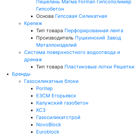
Пешелань
Магма
Forman
Гипсополимер
Гипсобетон
Основа
Гипсовая
Силикатная
Крепеж
Тип товара
Перфорированная лента
Производитель
Пушкинский Завод
Металлоизделий
Система поверхностного водоотвода и
дренаж
Тип товара
Пластиковые лотки
Решетки
Бренды
Газосиликатные блоки
Poritep
ЕЗСМ Егорьевск
Калужский газобетон
КСЗ
Газосиликатстрой
NovoBlock
Euroblock