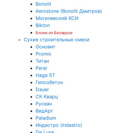
Bonolit
Aerostone (Bonolit Дмитров)
Могилевский КСИ
Bikton
Блоки из Беларуси
Сухие строительные смеси
Основит
Promix
Титан
Perel
Haga ST
Гипсобетон
Dauer
СК Кварц
Русеан
ВидАрт
Paladium
Индастро (Indastro)
De Luxe