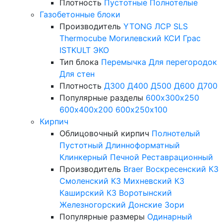
Плотность
Пустотные
Полнотелые
Газобетонные блоки
Производитель
YTONG
ЛСР
SLS
Thermocube
Могилевский КСИ
Грас
ISTKULT
ЭКО
Тип блока
Перемычка
Для перегородок
Для стен
Плотность
Д300
Д400
Д500
Д600
Д700
Популярные разделы
600х300х250
600х400х200
600х250х100
Кирпич
Облицовочный кирпич
Полнотелый
Пустотный
Длинноформатный
Клинкерный
Печной
Реставрационный
Производитель
Braer
Воскресенский КЗ
Смоленский КЗ
Михневский КЗ
Каширский КЗ
Воротынский
Железногорский
Донские Зори
Популярные размеры
Одинарный