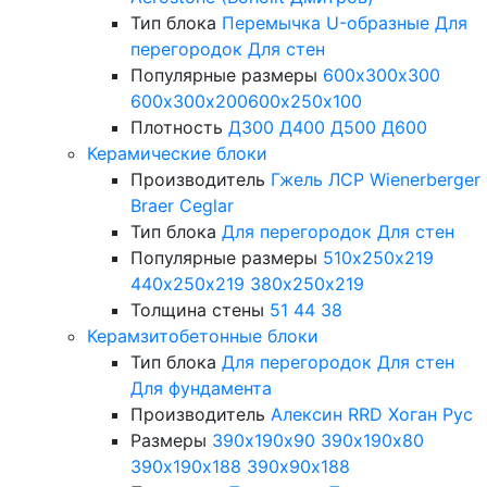
Тип блока
Перемычка
U-образные
Для
перегородок
Для стен
Популярные размеры
600х300х300
600х300х200
600х250х100
Плотность
Д300
Д400
Д500
Д600
Керамические блоки
Производитель
Гжель
ЛСР
Wienerberger
Braer
Ceglar
Тип блока
Для перегородок
Для стен
Популярные размеры
510х250х219
440х250х219
380х250х219
Толщина стены
51
44
38
Керамзитобетонные блоки
Тип блока
Для перегородок
Для стен
Для фундамента
Производитель
Алексин
RRD
Хоган Рус
Размеры
390х190х90
390х190х80
390х190х188
390х90х188