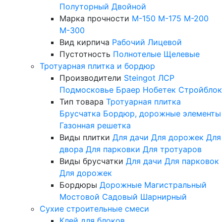
Полуторный
Двойной
Марка прочности
М-150
М-175
М-200
М-300
Вид кирпича
Рабочий
Лицевой
Пустотность
Полнотелые
Щелевые
Тротуарная плитка и бордюр
Производители
Steingot
ЛСР
Подмосковье
Браер
Нобетек
Стройблок
Тип товара
Тротуарная плитка
Брусчатка
Бордюр, дорожные элементы
Газонная решетка
Виды плитки
Для дачи
Для дорожек
Для
двора
Для парковки
Для тротуаров
Виды брусчатки
Для дачи
Для парковок
Для дорожек
Бордюры
Дорожные
Магистральный
Мостовой
Садовый
Шарнирный
Сухие строительные смеси
Клей для блоков