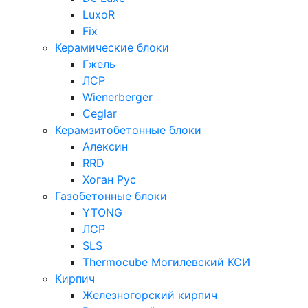
LuxoR
Fix
Керамические блоки
Гжель
ЛСР
Wienerberger
Ceglar
Керамзитобетонные блоки
Алексин
RRD
Хоган Рус
Газобетонные блоки
YTONG
ЛСР
SLS
Thermocube
Могилевский КСИ
Кирпич
Железногорский кирпич