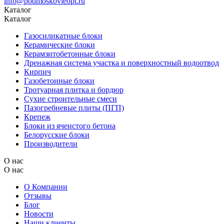
info@podmoskovieopt.ru
Каталог
Каталог
Газосиликатные блоки
Керамические блоки
Керамзитобетонные блоки
Дренажная система участка и поверхностный водоотвод
Кирпич
Газобетонные блоки
Тротуарная плитка и бордюр
Сухие строительные смеси
Пазогребневые плиты (ПГП)
Крепеж
Блоки из ячеистого бетона
Белорусские блоки
Производители
О нас
О нас
О Компании
Отзывы
Блог
Новости
Наши клиенты