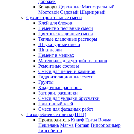
дорожек
Бордюры
Дорожные
Магистральный
Мостовой
Садовый
Шарнирный
Сухие строительные смеси
Клей для блоков
Цементно-песчаные смеси
Цветные кладочные смеси
Теплые кладочные растворы
Штукатурные смеси
Шпатлевки
Цемент в мешках
Материалы для устройства полов
Ремонтные составы
Смеси для печей и каминов
Гидроизоляционные смеси
Грунты
Кладочные растворы
Затирки, расшивки
Смеси для укладки брусчатки
Плиточный клей
Смеси для фасадных работ
Пазогребневые плиты (ПГП)
Производитель
Кнауф
Ергач
Волма
Пешелань
Магма
Forman
Гипсополимер
Гипсобетон