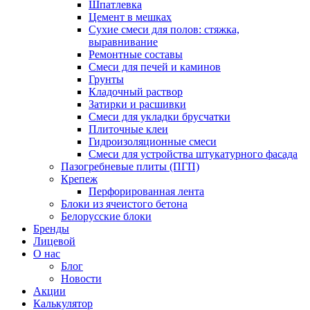
Шпатлевка
Цемент в мешках
Сухие смеси для полов: стяжка,
выравнивание
Ремонтные составы
Смеси для печей и каминов
Грунты
Кладочный раствор
Затирки и расшивки
Смеси для укладки брусчатки
Плиточные клеи
Гидроизоляционные смеси
Смеси для устройства штукатурного фасада
Пазогребневые плиты (ПГП)
Крепеж
Перфорированная лента
Блоки из ячеистого бетона
Белорусские блоки
Бренды
Лицевой
О нас
Блог
Новости
Акции
Калькулятор