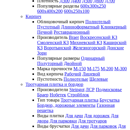
Плотность
Д300
Д400
Д500
Д600
Д700
Популярные разделы
600х300х250
600х400х200
600х250х100
Кирпич
Облицовочный кирпич
Полнотелый
Пустотный
Длинноформатный
Клинкерный
Печной
Реставрационный
Производитель
Braer
Воскресенский КЗ
Смоленский КЗ
Михневский КЗ
Каширский
КЗ
Воротынский
Железногорский
Донские
Зори
Популярные размеры
Одинарный
Полуторный
Двойной
Марка прочности
М-150
М-175
М-200
М-300
Вид кирпича
Рабочий
Лицевой
Пустотность
Полнотелые
Щелевые
Тротуарная плитка и бордюр
Производители
Steingot
ЛСР
Подмосковье
Браер
Нобетек
Стройблок
Тип товара
Тротуарная плитка
Брусчатка
Бордюр, дорожные элементы
Газонная
решетка
Виды плитки
Для дачи
Для дорожек
Для
двора
Для парковки
Для тротуаров
Виды брусчатки
Для дачи
Для парковок
Для