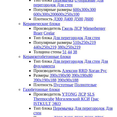
Тип блока
Перемычка
U-образные
Для
перегородок
Для стен
Популярные размеры
600х300х300
600х300х200
600х250х100
Плотность
Д300
Д400
Д500
Д600
Керамические блоки
Производитель
Гжель
ЛСР
Wienerberger
Braer
Ceglar
Тип блока
Для перегородок
Для стен
Популярные размеры
510х250х219
440х250х219
380х250х219
Толщина стены
51
44
38
Керамзитобетонные блоки
Тип блока
Для перегородок
Для стен
Для
фундамента
Производитель
Алексин
RRD
Хоган Рус
Размеры
390х190х90
390х190х80
390х190х188
390х90х188
Плотность
Пустотные
Полнотелые
Газобетонные блоки
Производитель
YTONG
ЛСР
SLS
Thermocube
Могилевский КСИ
Грас
ISTKULT
ЭКО
Тип блока
Перемычка
Для перегородок
Для
стен