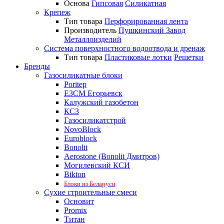
Основа
Гипсовая
Силикатная
Крепеж
Тип товара
Перфорированная лента
Производитель
Пушкинский Завод
Металлоизделий
Система поверхностного водоотвода и дренаж
Тип товара
Пластиковые лотки
Решетки
Бренды
Газосиликатные блоки
Poritep
ЕЗСМ Егорьевск
Калужский газобетон
КСЗ
Газосиликатстрой
NovoBlock
Euroblock
Bonolit
Aerostone (Bonolit Дмитров)
Могилевский КСИ
Bikton
Блоки из Беларуси
Сухие строительные смеси
Основит
Promix
Титан