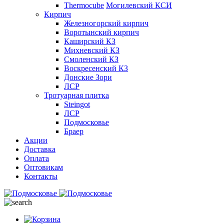
Thermocube
Могилевский КСИ
Кирпич
Железногорский кирпич
Воротынский кирпич
Каширский КЗ
Михневский КЗ
Смоленский КЗ
Воскресенский КЗ
Донские Зори
ЛСР
Тротуарная плитка
Steingot
ЛСР
Подмосковье
Браер
Акции
Доставка
Оплата
Оптовикам
Контакты