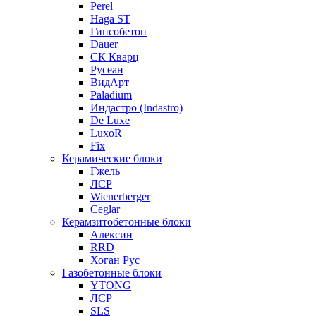
Perel
Haga ST
Гипсобетон
Dauer
СК Кварц
Русеан
ВидАрт
Paladium
Индастро (Indastro)
De Luxe
LuxoR
Fix
Керамические блоки
Гжель
ЛСР
Wienerberger
Ceglar
Керамзитобетонные блоки
Алексин
RRD
Хоган Рус
Газобетонные блоки
YTONG
ЛСР
SLS