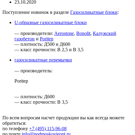
23.10.2020
Поступление новинок в разделе
Газосиликатные блоки
:
U-образные газосиликатные блоки
— производители:
Aerostone
,
Bonolit
,
Калужский
газобетон
и
Poritep
— плотность: Д500 и Д600
— класс прочности: B 2,5 и B 3,5
газосиликатные перемычки
— производитель:
Poritep
— плотность: Д600
— класс прочности: B 3,5
По всем вопросам насчет продукции вы как всегда можете
обратиться:
по телефону
+7 (495) 115-96-08
по почте
info@podmoskovieopt.ru
.