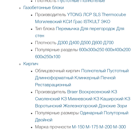
Плотность
Пустотные
Полнотелые
Газобетонные блоки
Производитель
YTONG
ЛСР
SLS
Thermocube
Могилевский КСИ
Грас
ISTKULT
ЭКО
Тип блока
Перемычка
Для перегородок
Для
стен
Плотность
Д300
Д400
Д500
Д600
Д700
Популярные разделы
600х300х250
600х400х200
600х250х100
Кирпич
Облицовочный кирпич
Полнотелый
Пустотный
Длинноформатный
Клинкерный
Печной
Реставрационный
Производитель
Braer
Воскресенский КЗ
Смоленский КЗ
Михневский КЗ
Каширский КЗ
Воротынский
Железногорский
Донские Зори
Популярные размеры
Одинарный
Полуторный
Двойной
Марка прочности
М-150
М-175
М-200
М-300