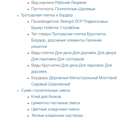
Вид кирпича
Рабочий
Лицевой
Пустотность
Полнотелые
Щелевые
Тротуарная плитка и бордюр
Производители
Steingot
ЛСР
Подмосковье
Браер
Нобетек
Стройблок
Тип товара
Тротуарная плитка
Брусчатка
Бордюр, дорожные элементы
Газонная
решетка
Виды плитки
Для дачи
Для дорожек
Для двора
Для парковки
Для тротуаров
Виды брусчатки
Для дачи
Для парковок
Для
дорожек
Бордюры
Дорожные
Магистральный
Мостовой
Садовый
Шарнирный
Сухие строительные смеси
Клей для блоков
Цементно-песчаные смеси
Цветные кладочные смеси
Теплые кладочные растворы