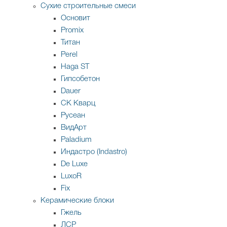
Сухие строительные смеси
Основит
Promix
Титан
Perel
Haga ST
Гипсобетон
Dauer
СК Кварц
Русеан
ВидАрт
Paladium
Индастро (Indastro)
De Luxe
LuxoR
Fix
Керамические блоки
Гжель
ЛСР