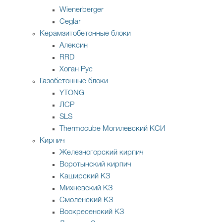
Wienerberger
Ceglar
Керамзитобетонные блоки
Алексин
RRD
Хоган Рус
Газобетонные блоки
YTONG
ЛСР
SLS
Thermocube
Могилевский КСИ
Кирпич
Железногорский кирпич
Воротынский кирпич
Каширский КЗ
Михневский КЗ
Смоленский КЗ
Воскресенский КЗ