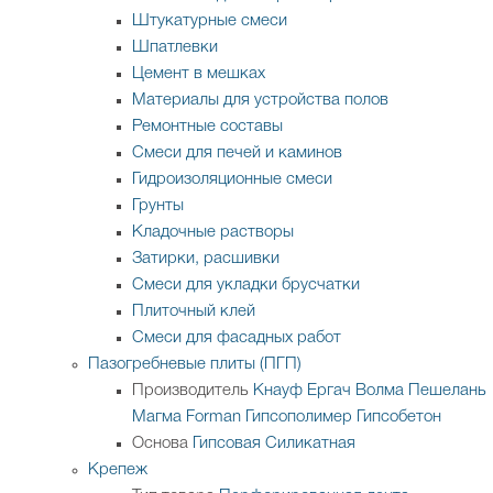
Штукатурные смеси
Шпатлевки
Цемент в мешках
Материалы для устройства полов
Ремонтные составы
Смеси для печей и каминов
Гидроизоляционные смеси
Грунты
Кладочные растворы
Затирки, расшивки
Смеси для укладки брусчатки
Плиточный клей
Смеси для фасадных работ
Пазогребневые плиты (ПГП)
Производитель
Кнауф
Ергач
Волма
Пешелань
Магма
Forman
Гипсополимер
Гипсобетон
Основа
Гипсовая
Силикатная
Крепеж