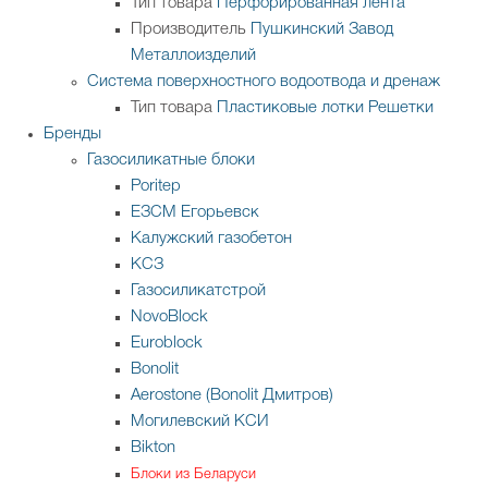
Тип товара
Перфорированная лента
Производитель
Пушкинский Завод
Металлоизделий
Система поверхностного водоотвода и дренаж
Тип товара
Пластиковые лотки
Решетки
Бренды
Газосиликатные блоки
Poritep
ЕЗСМ Егорьевск
Калужский газобетон
КСЗ
Газосиликатстрой
NovoBlock
Euroblock
Bonolit
Aerostone (Bonolit Дмитров)
Могилевский КСИ
Bikton
Блоки из Беларуси