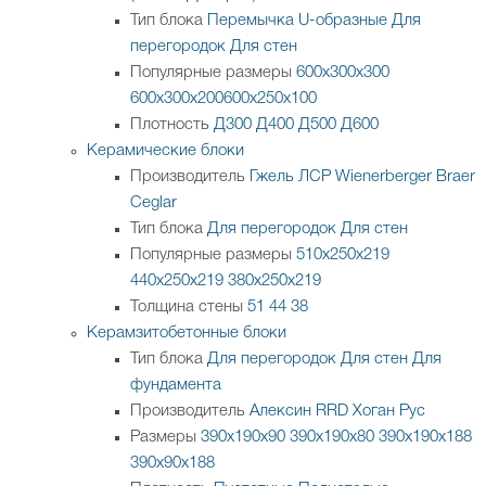
Тип блока
Перемычка
U-образные
Для
перегородок
Для стен
Популярные размеры
600х300х300
600х300х200
600х250х100
Плотность
Д300
Д400
Д500
Д600
Керамические блоки
Производитель
Гжель
ЛСР
Wienerberger
Braer
Ceglar
Тип блока
Для перегородок
Для стен
Популярные размеры
510х250х219
440х250х219
380х250х219
Толщина стены
51
44
38
Керамзитобетонные блоки
Тип блока
Для перегородок
Для стен
Для
фундамента
Производитель
Алексин
RRD
Хоган Рус
Размеры
390х190х90
390х190х80
390х190х188
390х90х188