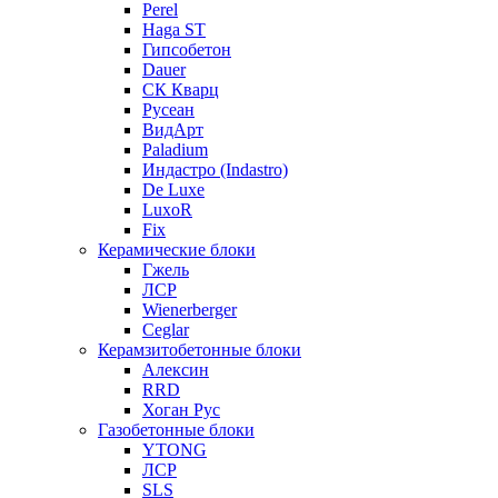
Perel
Haga ST
Гипсобетон
Dauer
СК Кварц
Русеан
ВидАрт
Paladium
Индастро (Indastro)
De Luxe
LuxoR
Fix
Керамические блоки
Гжель
ЛСР
Wienerberger
Ceglar
Керамзитобетонные блоки
Алексин
RRD
Хоган Рус
Газобетонные блоки
YTONG
ЛСР
SLS