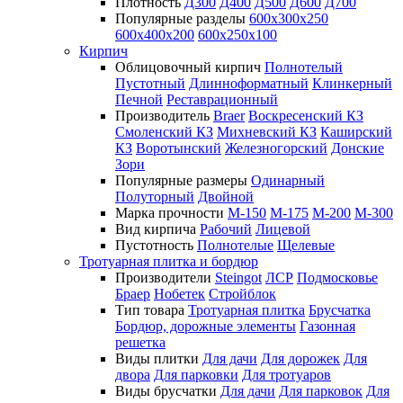
Плотность
Д300
Д400
Д500
Д600
Д700
Популярные разделы
600х300х250
600х400х200
600х250х100
Кирпич
Облицовочный кирпич
Полнотелый
Пустотный
Длинноформатный
Клинкерный
Печной
Реставрационный
Производитель
Braer
Воскресенский КЗ
Смоленский КЗ
Михневский КЗ
Каширский
КЗ
Воротынский
Железногорский
Донские
Зори
Популярные размеры
Одинарный
Полуторный
Двойной
Марка прочности
М-150
М-175
М-200
М-300
Вид кирпича
Рабочий
Лицевой
Пустотность
Полнотелые
Щелевые
Тротуарная плитка и бордюр
Производители
Steingot
ЛСР
Подмосковье
Браер
Нобетек
Стройблок
Тип товара
Тротуарная плитка
Брусчатка
Бордюр, дорожные элементы
Газонная
решетка
Виды плитки
Для дачи
Для дорожек
Для
двора
Для парковки
Для тротуаров
Виды брусчатки
Для дачи
Для парковок
Для