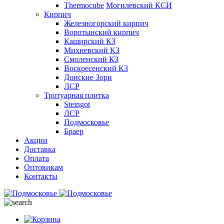
Thermocube
Могилевский КСИ
Кирпич
Железногорский кирпич
Воротынский кирпич
Каширский КЗ
Михневский КЗ
Смоленский КЗ
Воскресенский КЗ
Донские Зори
ЛСР
Тротуарная плитка
Steingot
ЛСР
Подмосковье
Браер
Акции
Доставка
Оплата
Оптовикам
Контакты