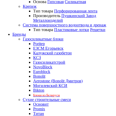
Основа
Гипсовая
Силикатная
Крепеж
Тип товара
Перфорированная лента
Производитель
Пушкинский Завод
Металлоизделий
Система поверхностного водоотвода и дренаж
Тип товара
Пластиковые лотки
Решетки
Бренды
Газосиликатные блоки
Poritep
ЕЗСМ Егорьевск
Калужский газобетон
КСЗ
Газосиликатстрой
NovoBlock
Euroblock
Bonolit
Aerostone (Bonolit Дмитров)
Могилевский КСИ
Bikton
Блоки из Беларуси
Сухие строительные смеси
Основит
Promix
Титан