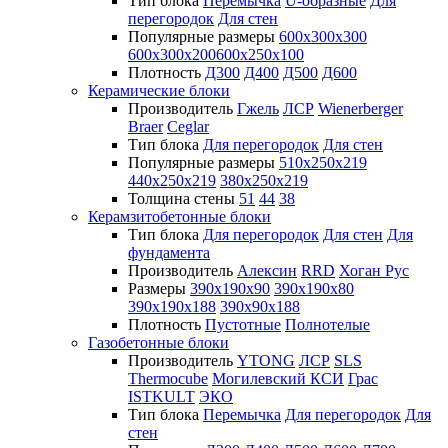
Тип блока
Перемычка
U-образные
Для
перегородок
Для стен
Популярные размеры
600х300х300
600х300х200
600х250х100
Плотность
Д300
Д400
Д500
Д600
Керамические блоки
Производитель
Гжель
ЛСР
Wienerberger
Braer
Ceglar
Тип блока
Для перегородок
Для стен
Популярные размеры
510х250х219
440х250х219
380х250х219
Толщина стены
51
44
38
Керамзитобетонные блоки
Тип блока
Для перегородок
Для стен
Для
фундамента
Производитель
Алексин
RRD
Хоган Рус
Размеры
390х190х90
390х190х80
390х190х188
390х90х188
Плотность
Пустотные
Полнотелые
Газобетонные блоки
Производитель
YTONG
ЛСР
SLS
Thermocube
Могилевский КСИ
Грас
ISTKULT
ЭКО
Тип блока
Перемычка
Для перегородок
Для
стен