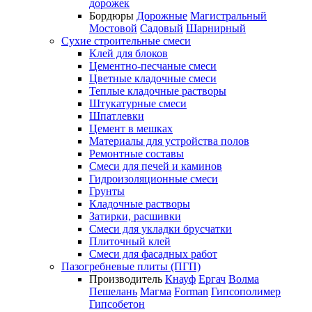
дорожек
Бордюры
Дорожные
Магистральный
Мостовой
Садовый
Шарнирный
Сухие строительные смеси
Клей для блоков
Цементно-песчаные смеси
Цветные кладочные смеси
Теплые кладочные растворы
Штукатурные смеси
Шпатлевки
Цемент в мешках
Материалы для устройства полов
Ремонтные составы
Смеси для печей и каминов
Гидроизоляционные смеси
Грунты
Кладочные растворы
Затирки, расшивки
Смеси для укладки брусчатки
Плиточный клей
Смеси для фасадных работ
Пазогребневые плиты (ПГП)
Производитель
Кнауф
Ергач
Волма
Пешелань
Магма
Forman
Гипсополимер
Гипсобетон