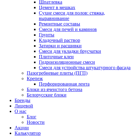
Шпатлевка
Цемент в мешках
Сухие смеси для полов: стяжка,
выравнивание
Ремонтные составы
Смеси для печей и каминов
Грунты
Кладочный раствор
Затирки и расшивки
Смеси для укладки брусчатки
Плиточные клеи
Гидроизоляционные смеси
Смеси для устройства штукатурного фасада
Пазогребневые плиты (ПГП)
Крепеж
Перфорированная лента
Блоки из ячеистого бетона
Белорусские блоки
Бренды
Лицевой
О нас
Блог
Новости
Акции
Калькулятор