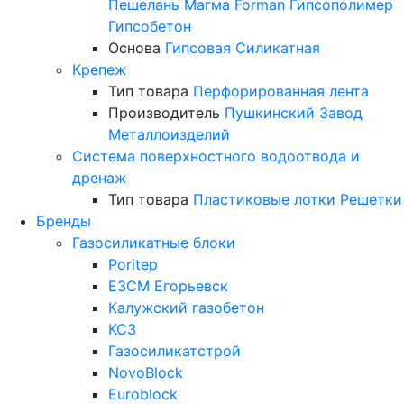
Пешелань
Магма
Forman
Гипсополимер
Гипсобетон
Основа
Гипсовая
Силикатная
Крепеж
Тип товара
Перфорированная лента
Производитель
Пушкинский Завод
Металлоизделий
Система поверхностного водоотвода и
дренаж
Тип товара
Пластиковые лотки
Решетки
Бренды
Газосиликатные блоки
Poritep
ЕЗСМ Егорьевск
Калужский газобетон
КСЗ
Газосиликатстрой
NovoBlock
Euroblock