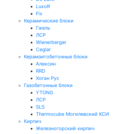
LuxoR
Fix
Керамические блоки
Гжель
ЛСР
Wienerberger
Ceglar
Керамзитобетонные блоки
Алексин
RRD
Хоган Рус
Газобетонные блоки
YTONG
ЛСР
SLS
Thermocube
Могилевский КСИ
Кирпич
Железногорский кирпич