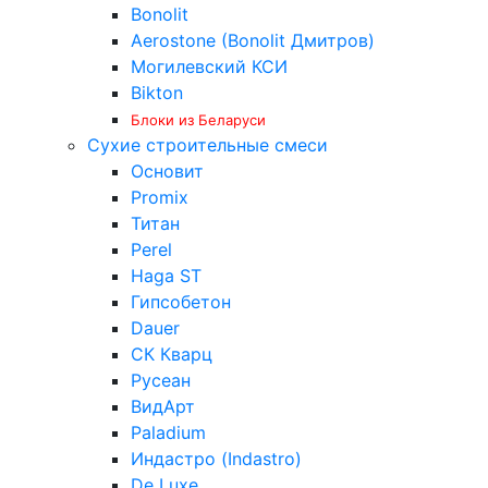
Bonolit
Aerostone (Bonolit Дмитров)
Могилевский КСИ
Bikton
Блоки из Беларуси
Сухие строительные смеси
Основит
Promix
Титан
Perel
Haga ST
Гипсобетон
Dauer
СК Кварц
Русеан
ВидАрт
Paladium
Индастро (Indastro)
De Luxe