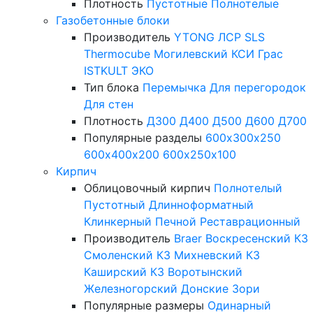
Плотность
Пустотные
Полнотелые
Газобетонные блоки
Производитель
YTONG
ЛСР
SLS
Thermocube
Могилевский КСИ
Грас
ISTKULT
ЭКО
Тип блока
Перемычка
Для перегородок
Для стен
Плотность
Д300
Д400
Д500
Д600
Д700
Популярные разделы
600х300х250
600х400х200
600х250х100
Кирпич
Облицовочный кирпич
Полнотелый
Пустотный
Длинноформатный
Клинкерный
Печной
Реставрационный
Производитель
Braer
Воскресенский КЗ
Смоленский КЗ
Михневский КЗ
Каширский КЗ
Воротынский
Железногорский
Донские Зори
Популярные размеры
Одинарный