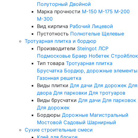
Полуторный
Двойной
Марка прочности
М-150
М-175
М-200
М-300
Вид кирпича
Рабочий
Лицевой
Пустотность
Полнотелые
Щелевые
Тротуарная плитка и бордюр
Производители
Steingot
ЛСР
Подмосковье
Браер
Нобетек
Стройблок
Тип товара
Тротуарная плитка
Брусчатка
Бордюр, дорожные элементы
Газонная решетка
Виды плитки
Для дачи
Для дорожек
Для
двора
Для парковки
Для тротуаров
Виды брусчатки
Для дачи
Для парковок
Для дорожек
Бордюры
Дорожные
Магистральный
Мостовой
Садовый
Шарнирный
Сухие строительные смеси
Клей для блоков