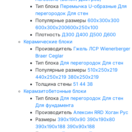
Тип блока
Перемычка
U-образные
Для
перегородок
Для стен
Популярные размеры
600х300х300
600х300х200
600х250х100
Плотность
Д300
Д400
Д500
Д600
Керамические блоки
Производитель
Гжель
ЛСР
Wienerberger
Braer
Ceglar
Тип блока
Для перегородок
Для стен
Популярные размеры
510х250х219
440х250х219
380х250х219
Толщина стены
51
44
38
Керамзитобетонные блоки
Тип блока
Для перегородок
Для стен
Для фундамента
Производитель
Алексин
RRD
Хоган Рус
Размеры
390х190х90
390х190х80
390х190х188
390х90х188