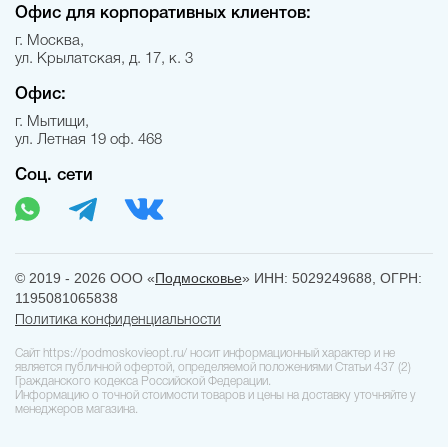
Офис для корпоративных клиентов:
г. Москва,
ул. Крылатская, д. 17, к. 3
Офис:
г. Мытищи,
ул. Летная 19 оф. 468
Соц. сети
© 2019 - 2026 ООО «
Подмосковье
» ИНН: 5029249688, ОГРН:
1195081065838
Политика конфиденциальности
Сайт https://podmoskovieopt.ru/ носит информационный характер и не
является публичной офертой, определяемой положениями Статьи 437 (2)
Гражданского кодекса Российской Федерации.
Информацию о точной стоимости товаров и цены на доставку уточняйте у
менеджеров магазина.