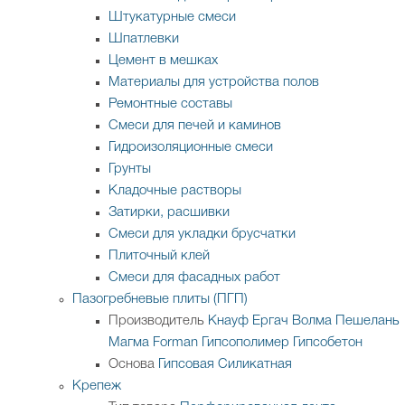
Штукатурные смеси
Шпатлевки
Цемент в мешках
Материалы для устройства полов
Ремонтные составы
Смеси для печей и каминов
Гидроизоляционные смеси
Грунты
Кладочные растворы
Затирки, расшивки
Смеси для укладки брусчатки
Плиточный клей
Смеси для фасадных работ
Пазогребневые плиты (ПГП)
Производитель
Кнауф
Ергач
Волма
Пешелань
Магма
Forman
Гипсополимер
Гипсобетон
Основа
Гипсовая
Силикатная
Крепеж