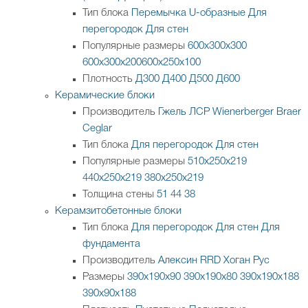
Тип блока
Перемычка
U-образные
Для
перегородок
Для стен
Популярные размеры
600х300х300
600х300х200
600х250х100
Плотность
Д300
Д400
Д500
Д600
Керамические блоки
Производитель
Гжель
ЛСР
Wienerberger
Braer
Ceglar
Тип блока
Для перегородок
Для стен
Популярные размеры
510х250х219
440х250х219
380х250х219
Толщина стены
51
44
38
Керамзитобетонные блоки
Тип блока
Для перегородок
Для стен
Для
фундамента
Производитель
Алексин
RRD
Хоган Рус
Размеры
390х190х90
390х190х80
390х190х188
390х90х188