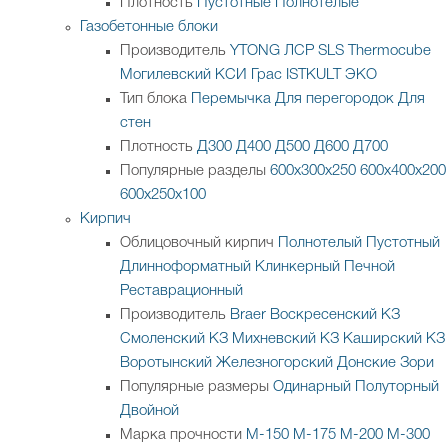
Плотность
Пустотные
Полнотелые
Газобетонные блоки
Производитель
YTONG
ЛСР
SLS
Thermocube
Могилевский КСИ
Грас
ISTKULT
ЭКО
Тип блока
Перемычка
Для перегородок
Для
стен
Плотность
Д300
Д400
Д500
Д600
Д700
Популярные разделы
600х300х250
600х400х200
600х250х100
Кирпич
Облицовочный кирпич
Полнотелый
Пустотный
Длинноформатный
Клинкерный
Печной
Реставрационный
Производитель
Braer
Воскресенский КЗ
Смоленский КЗ
Михневский КЗ
Каширский КЗ
Воротынский
Железногорский
Донские Зори
Популярные размеры
Одинарный
Полуторный
Двойной
Марка прочности
М-150
М-175
М-200
М-300