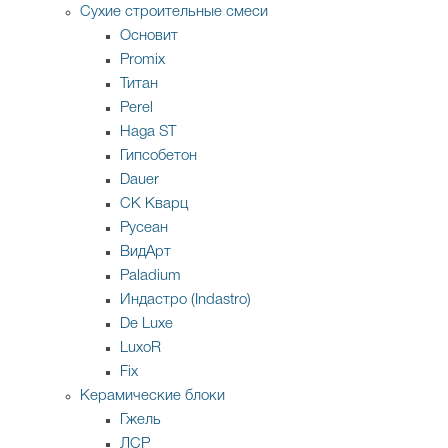
Сухие строительные смеси
Основит
Promix
Титан
Perel
Haga ST
Гипсобетон
Dauer
СК Кварц
Русеан
ВидАрт
Paladium
Индастро (Indastro)
De Luxe
LuxoR
Fix
Керамические блоки
Гжель
ЛСР