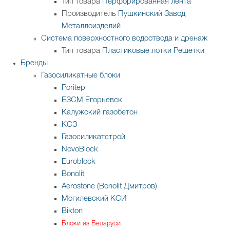
Тип товара
Перфорированная лента
Производитель
Пушкинский Завод
Металлоизделий
Система поверхностного водоотвода и дренаж
Тип товара
Пластиковые лотки
Решетки
Бренды
Газосиликатные блоки
Poritep
ЕЗСМ Егорьевск
Калужский газобетон
КСЗ
Газосиликатстрой
NovoBlock
Euroblock
Bonolit
Aerostone (Bonolit Дмитров)
Могилевский КСИ
Bikton
Блоки из Беларуси