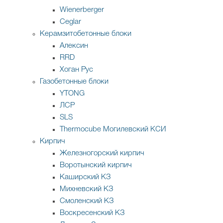
Wienerberger
Ceglar
Керамзитобетонные блоки
Алексин
RRD
Хоган Рус
Газобетонные блоки
YTONG
ЛСР
SLS
Thermocube
Могилевский КСИ
Кирпич
Железногорский кирпич
Воротынский кирпич
Каширский КЗ
Михневский КЗ
Смоленский КЗ
Воскресенский КЗ