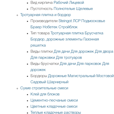
Вид кирпича
Рабочий
Лицевой
Пустотность
Полнотелые
Щелевые
Тротуарная плитка и бордюр
Производители
Steingot
ЛСР
Подмосковье
Браер
Нобетек
Стройблок
Тип товара
Тротуарная плитка
Брусчатка
Бордюр, дорожные элементы
Газонная
решетка
Виды плитки
Для дачи
Для дорожек
Для двора
Для парковки
Для тротуаров
Виды брусчатки
Для дачи
Для парковок
Для
дорожек
Бордюры
Дорожные
Магистральный
Мостовой
Садовый
Шарнирный
Сухие строительные смеси
Клей для блоков
Цементно-песчаные смеси
Цветные кладочные смеси
Теплые кладочные растворы