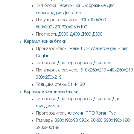
Тип блока
Перемычка
U-образные
Для
перегородок
Для стен
Популярные размеры
600х300х300
600х300х200
600х250х100
Плотность
Д300
Д400
Д500
Д600
Керамические блоки
Производитель
Гжель
ЛСР
Wienerberger
Braer
Ceglar
Тип блока
Для перегородок
Для стен
Популярные размеры
510х250х219
440х250х219
380х250х219
Толщина стены
51
44
38
Керамзитобетонные блоки
Тип блока
Для перегородок
Для стен
Для
фундамента
Производитель
Алексин
RRD
Хоган Рус
Размеры
390х190х90
390х190х80
390х190х188
390х90х188