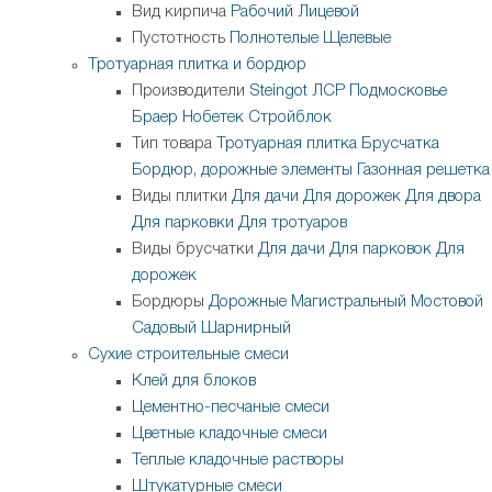
Вид кирпича
Рабочий
Лицевой
Пустотность
Полнотелые
Щелевые
Тротуарная плитка и бордюр
Производители
Steingot
ЛСР
Подмосковье
Браер
Нобетек
Стройблок
Тип товара
Тротуарная плитка
Брусчатка
Бордюр, дорожные элементы
Газонная решетка
Виды плитки
Для дачи
Для дорожек
Для двора
Для парковки
Для тротуаров
Виды брусчатки
Для дачи
Для парковок
Для
дорожек
Бордюры
Дорожные
Магистральный
Мостовой
Садовый
Шарнирный
Сухие строительные смеси
Клей для блоков
Цементно-песчаные смеси
Цветные кладочные смеси
Теплые кладочные растворы
Штукатурные смеси