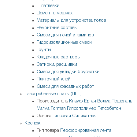
Шпатлевки
Цемент в мешках
Материалы для устройства полов
Ремонтные составы
Смеси для печей и каминов
Гидроизоляционные смеси
Грунты
Кладочные растворы
Затирки, расшивки
Смеси для укладки брусчатки
Плиточный клей
Смеси для фасадных работ
Пазогребневые плиты (ПГП)
Производитель
Кнауф
Ергач
Волма
Пешелань
Магма
Forman
Гипсополимер
Гипсобетон
Основа
Гипсовая
Силикатная
Крепеж
Тип товара
Перфорированная лента