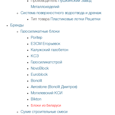
Производитель
Пушкинский Завод
Металлоизделий
Система поверхностного водоотвода и дренаж
Тип товара
Пластиковые лотки
Решетки
Бренды
Газосиликатные блоки
Poritep
ЕЗСМ Егорьевск
Калужский газобетон
КСЗ
Газосиликатстрой
NovoBlock
Euroblock
Bonolit
Aerostone (Bonolit Дмитров)
Могилевский КСИ
Bikton
Блоки из Беларуси
Сухие строительные смеси