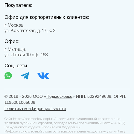
Покупателю
Офис для корпоративных клиентов:
г. Москва,
ул. Крылатская, д. 17, к. 3
Офис:
г. Мытищи,
ул. Летная 19 оф. 468
Соц. сети
© 2019 - 2026 ООО «
Подмосковье
» ИНН: 5029249688, ОГРН:
1195081065838
Политика конфиденциальности
Сайт https://podmoskovieopt.ru/ носит информационный характер и не
является публичной офертой, определяемой положениями Статьи 437 (2)
Гражданского кодекса Российской Федерации.
Информацию о точной стоимости товаров и цены на доставку уточняйте у