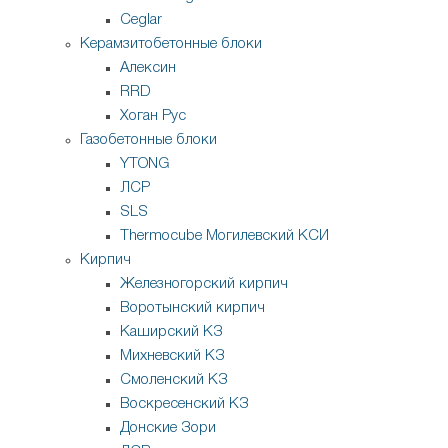
Ceglar
Керамзитобетонные блоки
Алексин
RRD
Хоган Рус
Газобетонные блоки
YTONG
ЛСР
SLS
Thermocube
Могилевский КСИ
Кирпич
Железногорский кирпич
Воротынский кирпич
Каширский КЗ
Михневский КЗ
Смоленский КЗ
Воскресенский КЗ
Донские Зори