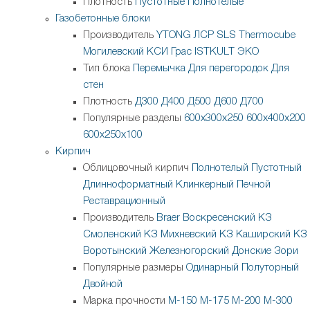
Плотность
Пустотные
Полнотелые
Газобетонные блоки
Производитель
YTONG
ЛСР
SLS
Thermocube
Могилевский КСИ
Грас
ISTKULT
ЭКО
Тип блока
Перемычка
Для перегородок
Для
стен
Плотность
Д300
Д400
Д500
Д600
Д700
Популярные разделы
600х300х250
600х400х200
600х250х100
Кирпич
Облицовочный кирпич
Полнотелый
Пустотный
Длинноформатный
Клинкерный
Печной
Реставрационный
Производитель
Braer
Воскресенский КЗ
Смоленский КЗ
Михневский КЗ
Каширский КЗ
Воротынский
Железногорский
Донские Зори
Популярные размеры
Одинарный
Полуторный
Двойной
Марка прочности
М-150
М-175
М-200
М-300