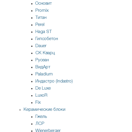
Основит
Promix
Титан
Perel
Haga ST
Гипсобетон
Dauer
СК Кварц
Русеан
ВидАрт
Paladium
Индастро (Indastro)
De Luxe
LuxoR
Fix
Керамические блоки
Гжель
ЛСР
Wienerberger