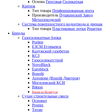
Основа
Гипсовая
Силикатная
Крепеж
Тип товара
Перфорированная лента
Производитель
Пушкинский Завод
Металлоизделий
Система поверхностного водоотвода и дренаж
Тип товара
Пластиковые лотки
Решетки
Бренды
Газосиликатные блоки
Poritep
ЕЗСМ Егорьевск
Калужский газобетон
КСЗ
Газосиликатстрой
NovoBlock
Euroblock
Bonolit
Aerostone (Bonolit Дмитров)
Могилевский КСИ
Bikton
Блоки из Беларуси
Сухие строительные смеси
Основит
Promix
Титан