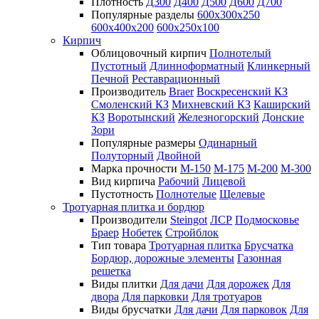
Плотность
Д300
Д400
Д500
Д600
Д700
Популярные разделы
600х300х250
600х400х200
600х250х100
Кирпич
Облицовочный кирпич
Полнотелый
Пустотный
Длинноформатный
Клинкерный
Печной
Реставрационный
Производитель
Braer
Воскресенский КЗ
Смоленский КЗ
Михневский КЗ
Каширский
КЗ
Воротынский
Железногорский
Донские
Зори
Популярные размеры
Одинарный
Полуторный
Двойной
Марка прочности
М-150
М-175
М-200
М-300
Вид кирпича
Рабочий
Лицевой
Пустотность
Полнотелые
Щелевые
Тротуарная плитка и бордюр
Производители
Steingot
ЛСР
Подмосковье
Браер
Нобетек
Стройблок
Тип товара
Тротуарная плитка
Брусчатка
Бордюр, дорожные элементы
Газонная
решетка
Виды плитки
Для дачи
Для дорожек
Для
двора
Для парковки
Для тротуаров
Виды брусчатки
Для дачи
Для парковок
Для