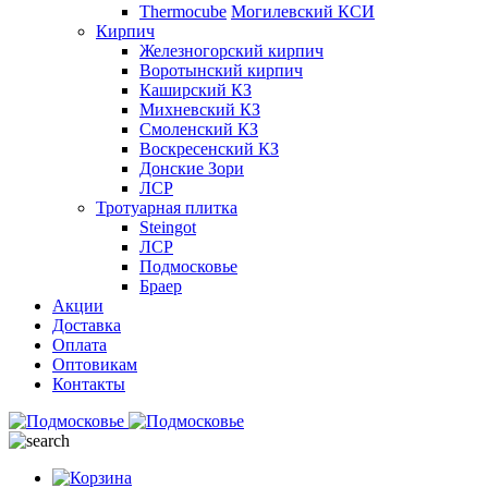
Thermocube
Могилевский КСИ
Кирпич
Железногорский кирпич
Воротынский кирпич
Каширский КЗ
Михневский КЗ
Смоленский КЗ
Воскресенский КЗ
Донские Зори
ЛСР
Тротуарная плитка
Steingot
ЛСР
Подмосковье
Браер
Акции
Доставка
Оплата
Оптовикам
Контакты