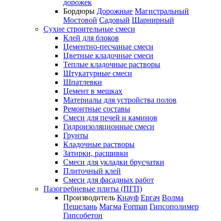
дорожек
Бордюры
Дорожные
Магистральный
Мостовой
Садовый
Шарнирный
Сухие строительные смеси
Клей для блоков
Цементно-песчаные смеси
Цветные кладочные смеси
Теплые кладочные растворы
Штукатурные смеси
Шпатлевки
Цемент в мешках
Материалы для устройства полов
Ремонтные составы
Смеси для печей и каминов
Гидроизоляционные смеси
Грунты
Кладочные растворы
Затирки, расшивки
Смеси для укладки брусчатки
Плиточный клей
Смеси для фасадных работ
Пазогребневые плиты (ПГП)
Производитель
Кнауф
Ергач
Волма
Пешелань
Магма
Forman
Гипсополимер
Гипсобетон