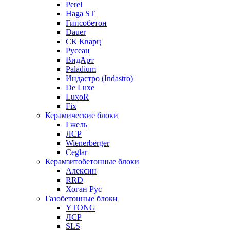
Perel
Haga ST
Гипсобетон
Dauer
СК Кварц
Русеан
ВидАрт
Paladium
Индастро (Indastro)
De Luxe
LuxoR
Fix
Керамические блоки
Гжель
ЛСР
Wienerberger
Ceglar
Керамзитобетонные блоки
Алексин
RRD
Хоган Рус
Газобетонные блоки
YTONG
ЛСР
SLS