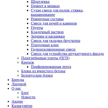
Шпатлевка
Цемент в мешках
Сухие смеси для полов: стяжка,
выравнивание
Ремонтные составы
Смеси для печей и каминов
Грунты
Кладочный раствор
Затирки и расшивки
Смеси для укладки брусчатки
Плиточные клеи
Гидроизоляционные смеси
Смеси для устройства штукатурного фасада
Пазогребневые плиты (ПГП)
Крепеж
Перфорированная лента
Блоки из ячеистого бетона
Белорусские блоки
Бренды
Лицевой
О нас
Блог
Новости
Акции
Калькулятор