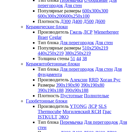
Тип блока
Перемычка
U-образные
Для
перегородок
Для стен
Популярные размеры
600х300х300
600х300х200
600х250х100
Плотность
Д300
Д400
Д500
Д600
Керамические блоки
Производитель
Гжель
ЛСР
Wienerberger
Braer
Ceglar
Тип блока
Для перегородок
Для стен
Популярные размеры
510х250х219
440х250х219
380х250х219
Толщина стены
51
44
38
Керамзитобетонные блоки
Тип блока
Для перегородок
Для стен
Для
фундамента
Производитель
Алексин
RRD
Хоган Рус
Размеры
390х190х90
390х190х80
390х190х188
390х90х188
Плотность
Пустотные
Полнотелые
Газобетонные блоки
Производитель
YTONG
ЛСР
SLS
Thermocube
Могилевский КСИ
Грас
ISTKULT
ЭКО
Тип блока
Перемычка
Для перегородок
Для
стен