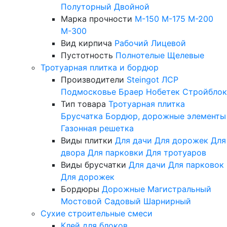
Полуторный
Двойной
Марка прочности
М-150
М-175
М-200
М-300
Вид кирпича
Рабочий
Лицевой
Пустотность
Полнотелые
Щелевые
Тротуарная плитка и бордюр
Производители
Steingot
ЛСР
Подмосковье
Браер
Нобетек
Стройблок
Тип товара
Тротуарная плитка
Брусчатка
Бордюр, дорожные элементы
Газонная решетка
Виды плитки
Для дачи
Для дорожек
Для
двора
Для парковки
Для тротуаров
Виды брусчатки
Для дачи
Для парковок
Для дорожек
Бордюры
Дорожные
Магистральный
Мостовой
Садовый
Шарнирный
Сухие строительные смеси
Клей для блоков