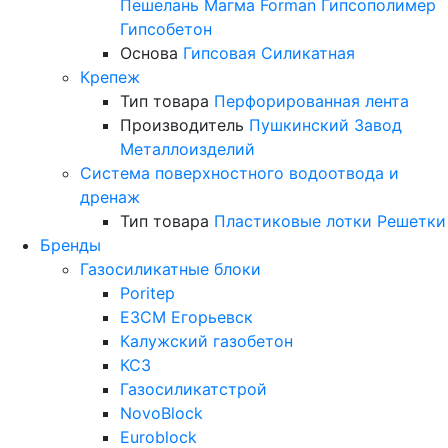
Пешелань
Магма
Forman
Гипсополимер
Гипсобетон
Основа
Гипсовая
Силикатная
Крепеж
Тип товара
Перфорированная лента
Производитель
Пушкинский Завод
Металлоизделий
Система поверхностного водоотвода и
дренаж
Тип товара
Пластиковые лотки
Решетки
Бренды
Газосиликатные блоки
Poritep
ЕЗСМ Егорьевск
Калужский газобетон
КСЗ
Газосиликатстрой
NovoBlock
Euroblock