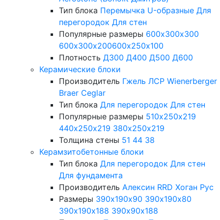
Тип блока
Перемычка
U-образные
Для
перегородок
Для стен
Популярные размеры
600х300х300
600х300х200
600х250х100
Плотность
Д300
Д400
Д500
Д600
Керамические блоки
Производитель
Гжель
ЛСР
Wienerberger
Braer
Ceglar
Тип блока
Для перегородок
Для стен
Популярные размеры
510х250х219
440х250х219
380х250х219
Толщина стены
51
44
38
Керамзитобетонные блоки
Тип блока
Для перегородок
Для стен
Для фундамента
Производитель
Алексин
RRD
Хоган Рус
Размеры
390х190х90
390х190х80
390х190х188
390х90х188