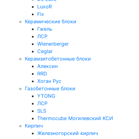
LuxoR
Fix
Керамические блоки
Гжель
ЛСР
Wienerberger
Ceglar
Керамзитобетонные блоки
Алексин
RRD
Хоган Рус
Газобетонные блоки
YTONG
ЛСР
SLS
Thermocube
Могилевский КСИ
Кирпич
Железногорский кирпич