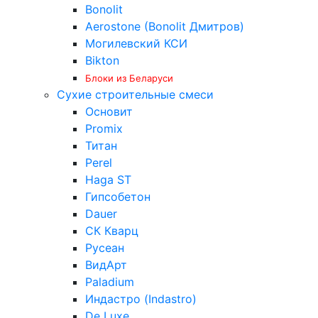
Bonolit
Aerostone (Bonolit Дмитров)
Могилевский КСИ
Bikton
Блоки из Беларуси
Сухие строительные смеси
Основит
Promix
Титан
Perel
Haga ST
Гипсобетон
Dauer
СК Кварц
Русеан
ВидАрт
Paladium
Индастро (Indastro)
De Luxe