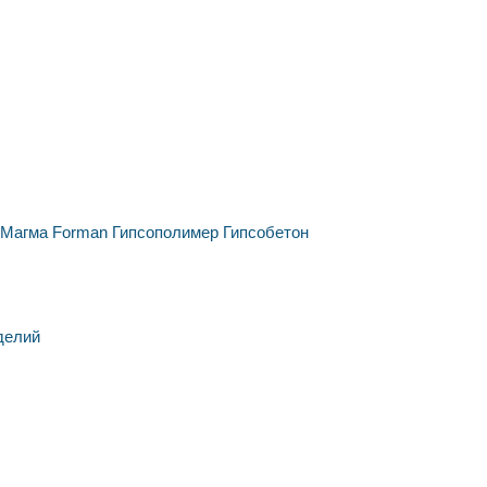
Магма
Forman
Гипсополимер
Гипсобетон
делий