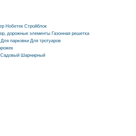
ер
Нобетек
Стройблок
юр, дорожные элементы
Газонная решетка
Для парковки
Для тротуаров
орожек
Садовый
Шарнирный