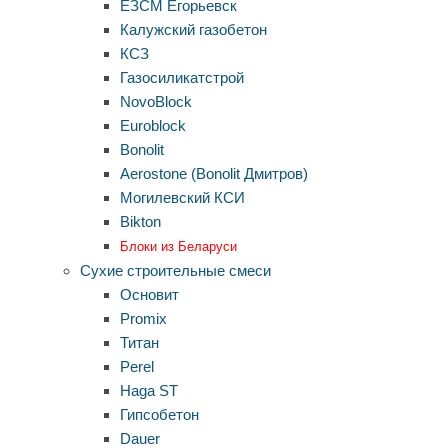
ЕЗСМ Егорьевск
Калужский газобетон
КСЗ
Газосиликатстрой
NovoBlock
Euroblock
Bonolit
Aerostone (Bonolit Дмитров)
Могилевский КСИ
Bikton
Блоки из Беларуси
Сухие строительные смеси
Основит
Promix
Титан
Perel
Haga ST
Гипсобетон
Dauer