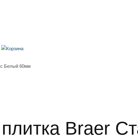
ус Белый 60мм
 плитка Braer С