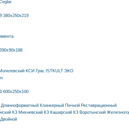
Ceglar
9
380х250х219
амента
390х90х188
Могилевский КСИ
Грас
ISTKULT
ЭКО
ен
0
600х250х100
Длинноформатный
Клинкерный
Печной
Реставрационный
нский КЗ
Михневский КЗ
Каширский КЗ
Воротынский
Железного
Двойной