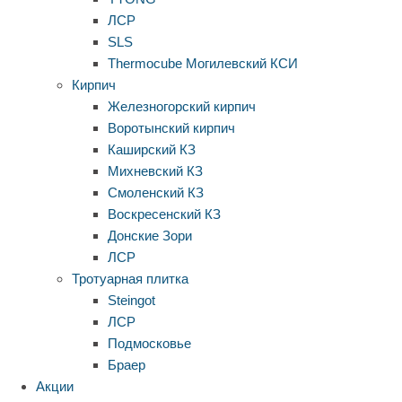
ЛСР
SLS
Thermocube
Могилевский КСИ
Кирпич
Железногорский кирпич
Воротынский кирпич
Каширский КЗ
Михневский КЗ
Смоленский КЗ
Воскресенский КЗ
Донские Зори
ЛСР
Тротуарная плитка
Steingot
ЛСР
Подмосковье
Браер
Акции