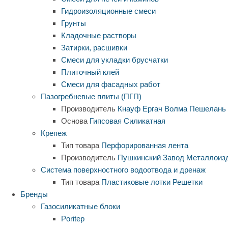
Гидроизоляционные смеси
Грунты
Кладочные растворы
Затирки, расшивки
Смеси для укладки брусчатки
Плиточный клей
Смеси для фасадных работ
Пазогребневые плиты (ПГП)
Производитель
Кнауф
Ергач
Волма
Пешелань
Основа
Гипсовая
Силикатная
Крепеж
Тип товара
Перфорированная лента
Производитель
Пушкинский Завод Металлоиз
Система поверхностного водоотвода и дренаж
Тип товара
Пластиковые лотки
Решетки
Бренды
Газосиликатные блоки
Poritep