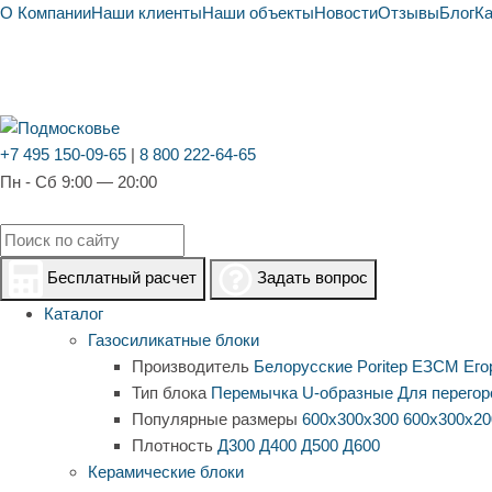
О Компании
Наши клиенты
Наши объекты
Новости
Отзывы
Блог
К
+7 495 150-09-65
|
8 800 222-64-65
Пн - Сб 9:00 — 20:00
Бесплатный расчет
Задать вопрос
Каталог
Газосиликатные блоки
Производитель
Белорусские
Poritep
ЕЗСМ Его
Тип блока
Перемычка
U-образные
Для перегор
Популярные размеры
600х300х300
600х300х20
Плотность
Д300
Д400
Д500
Д600
Керамические блоки