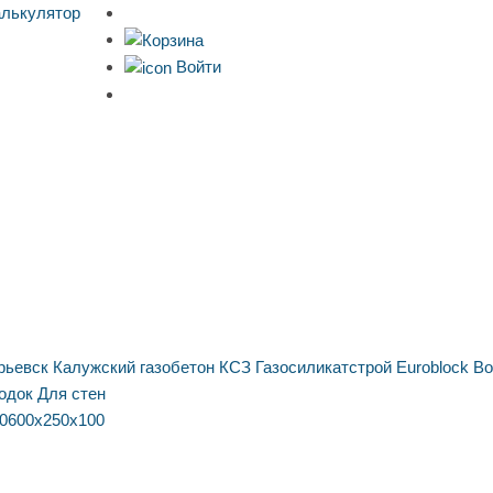
алькулятор
Войти
рьевск
Калужский газобетон
КСЗ
Газосиликатстрой
Euroblock
Bo
одок
Для стен
0
600х250х100