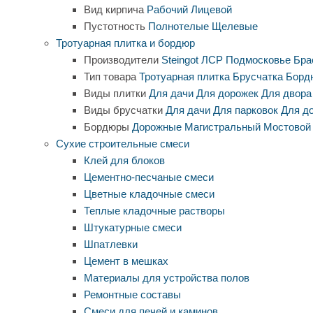
Вид кирпича
Рабочий
Лицевой
Пустотность
Полнотелые
Щелевые
Тротуарная плитка и бордюр
Производители
Steingot
ЛСР
Подмосковье
Бра
Тип товара
Тротуарная плитка
Брусчатка
Борд
Виды плитки
Для дачи
Для дорожек
Для двора
Виды брусчатки
Для дачи
Для парковок
Для д
Бордюры
Дорожные
Магистральный
Мостовой
Сухие строительные смеси
Клей для блоков
Цементно-песчаные смеси
Цветные кладочные смеси
Теплые кладочные растворы
Штукатурные смеси
Шпатлевки
Цемент в мешках
Материалы для устройства полов
Ремонтные составы
Смеси для печей и каминов