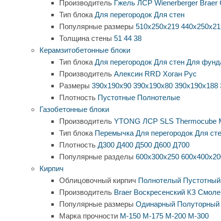
Производитель
Гжель
ЛСР
Wienerberger
Braer
Тип блока
Для перегородок
Для стен
Популярные размеры
510х250х219
440х250х21
Толщина стены
51
44
38
Керамзитобетонные блоки
Тип блока
Для перегородок
Для стен
Для фунд
Производитель
Алексин
RRD
Хоган Рус
Размеры
390х190х90
390х190х80
390х190х188
Плотность
Пустотные
Полнотелые
Газобетонные блоки
Производитель
YTONG
ЛСР
SLS
Thermocube
Тип блока
Перемычка
Для перегородок
Для ст
Плотность
Д300
Д400
Д500
Д600
Д700
Популярные разделы
600х300х250
600х400х20
Кирпич
Облицовочный кирпич
Полнотелый
Пустотный
Производитель
Braer
Воскресенский КЗ
Смоле
Популярные размеры
Одинарный
Полуторный
Марка прочности
М-150
М-175
М-200
М-300