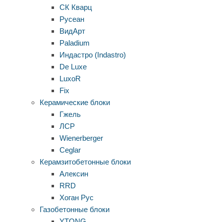
СК Кварц
Русеан
ВидАрт
Paladium
Индастро (Indastro)
De Luxe
LuxoR
Fix
Керамические блоки
Гжель
ЛСР
Wienerberger
Ceglar
Керамзитобетонные блоки
Алексин
RRD
Хоган Рус
Газобетонные блоки
YTONG