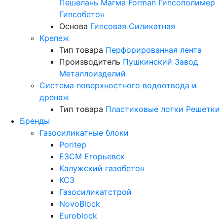
Пешелань
Магма
Forman
Гипсополимер
Гипсобетон
Основа
Гипсовая
Силикатная
Крепеж
Тип товара
Перфорированная лента
Производитель
Пушкинский Завод
Металлоизделий
Система поверхностного водоотвода и
дренаж
Тип товара
Пластиковые лотки
Решетки
Бренды
Газосиликатные блоки
Poritep
ЕЗСМ Егорьевск
Калужский газобетон
КСЗ
Газосиликатстрой
NovoBlock
Euroblock