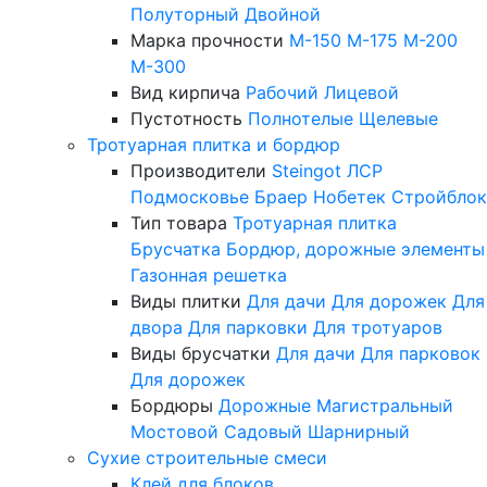
Полуторный
Двойной
Марка прочности
М-150
М-175
М-200
М-300
Вид кирпича
Рабочий
Лицевой
Пустотность
Полнотелые
Щелевые
Тротуарная плитка и бордюр
Производители
Steingot
ЛСР
Подмосковье
Браер
Нобетек
Стройблок
Тип товара
Тротуарная плитка
Брусчатка
Бордюр, дорожные элементы
Газонная решетка
Виды плитки
Для дачи
Для дорожек
Для
двора
Для парковки
Для тротуаров
Виды брусчатки
Для дачи
Для парковок
Для дорожек
Бордюры
Дорожные
Магистральный
Мостовой
Садовый
Шарнирный
Сухие строительные смеси
Клей для блоков