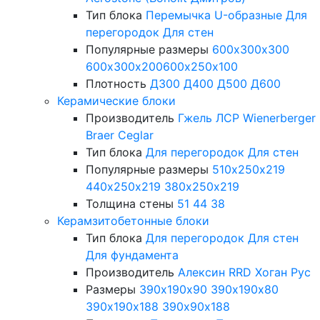
Тип блока
Перемычка
U-образные
Для
перегородок
Для стен
Популярные размеры
600х300х300
600х300х200
600х250х100
Плотность
Д300
Д400
Д500
Д600
Керамические блоки
Производитель
Гжель
ЛСР
Wienerberger
Braer
Ceglar
Тип блока
Для перегородок
Для стен
Популярные размеры
510х250х219
440х250х219
380х250х219
Толщина стены
51
44
38
Керамзитобетонные блоки
Тип блока
Для перегородок
Для стен
Для фундамента
Производитель
Алексин
RRD
Хоган Рус
Размеры
390х190х90
390х190х80
390х190х188
390х90х188