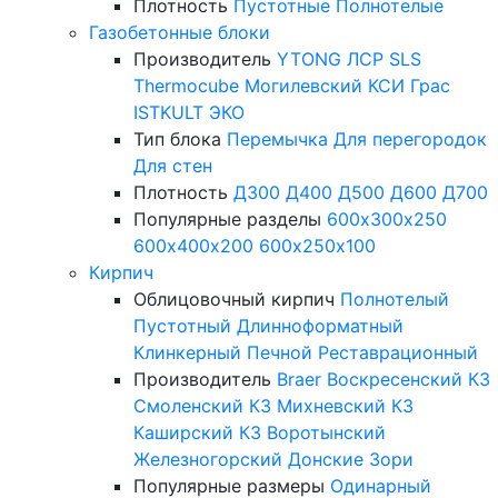
Плотность
Пустотные
Полнотелые
Газобетонные блоки
Производитель
YTONG
ЛСР
SLS
Thermocube
Могилевский КСИ
Грас
ISTKULT
ЭКО
Тип блока
Перемычка
Для перегородок
Для стен
Плотность
Д300
Д400
Д500
Д600
Д700
Популярные разделы
600х300х250
600х400х200
600х250х100
Кирпич
Облицовочный кирпич
Полнотелый
Пустотный
Длинноформатный
Клинкерный
Печной
Реставрационный
Производитель
Braer
Воскресенский КЗ
Смоленский КЗ
Михневский КЗ
Каширский КЗ
Воротынский
Железногорский
Донские Зори
Популярные размеры
Одинарный