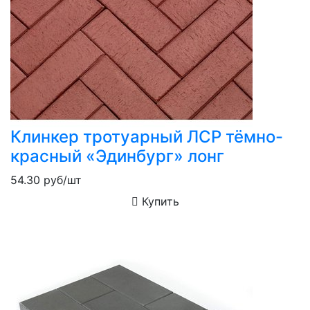
Клинкер тротуарный ЛСР тёмно-
красный «Эдинбург» лонг
54.30
руб/шт
Купить