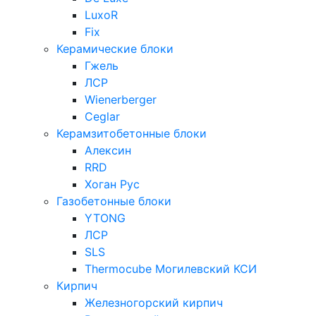
LuxoR
Fix
Керамические блоки
Гжель
ЛСР
Wienerberger
Ceglar
Керамзитобетонные блоки
Алексин
RRD
Хоган Рус
Газобетонные блоки
YTONG
ЛСР
SLS
Thermocube
Могилевский КСИ
Кирпич
Железногорский кирпич