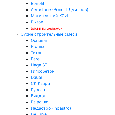
Bonolit
Aerostone (Bonolit Дмитров)
Могилевский КСИ
Bikton
Блоки из Беларуси
Сухие строительные смеси
Основит
Promix
Титан
Perel
Haga ST
Гипсобетон
Dauer
СК Кварц
Русеан
ВидАрт
Paladium
Индастро (Indastro)
De Luxe