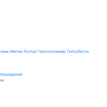
лань
Магма
Forman
Гипсополимер
Гипсобетон
ллоизделий
аж