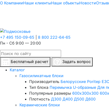
О Компании
Наши клиенты
Наши объекты
Новости
Отзыв
+7 495 150-09-65
|
8 800 222-64-65
Пн - Сб 9:00 — 20:00
Бесплатный расчет
Задать вопрос
Каталог
Газосиликатные блоки
Производитель
Белорусские
Poritep
ЕЗС
Тип блока
Перемычка
U-образные
Для п
Популярные размеры
600х300х300
600
Плотность
Д300
Д400
Д500
Д600
Керамические блоки