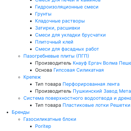
Гидроизоляционные смеси
Грунты
Кладочные растворы
Затирки, расшивки
Смеси для укладки брусчатки
Плиточный клей
Смеси для фасадных работ
Пазогребневые плиты (ПГП)
Производитель
Кнауф
Ергач
Волма
Пеше
Основа
Гипсовая
Силикатная
Крепеж
Тип товара
Перфорированная лента
Производитель
Пушкинский Завод Мета
Система поверхностного водоотвода и дрен
Тип товара
Пластиковые лотки
Решетки
Бренды
Газосиликатные блоки
Poritep