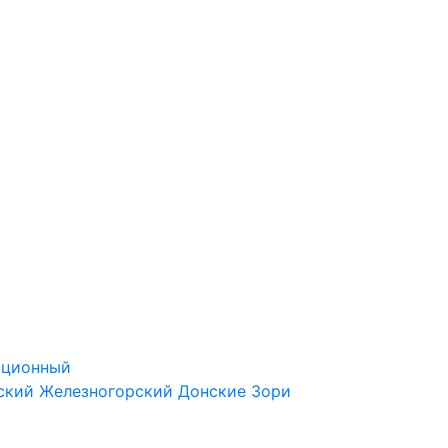
ационный
ский
Железногорский
Донские Зори