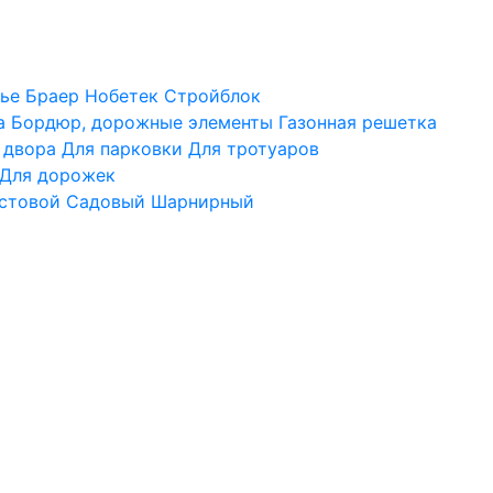
ье
Браер
Нобетек
Стройблок
а
Бордюр, дорожные элементы
Газонная решетка
 двора
Для парковки
Для тротуаров
Для дорожек
стовой
Садовый
Шарнирный