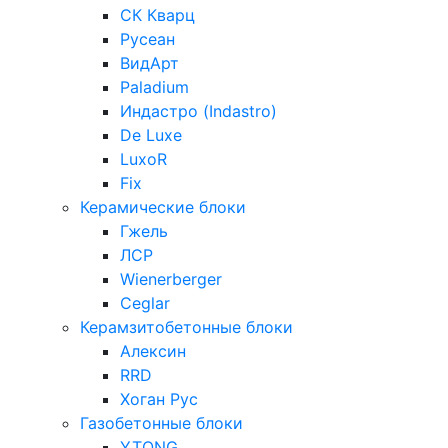
СК Кварц
Русеан
ВидАрт
Paladium
Индастро (Indastro)
De Luxe
LuxoR
Fix
Керамические блоки
Гжель
ЛСР
Wienerberger
Ceglar
Керамзитобетонные блоки
Алексин
RRD
Хоган Рус
Газобетонные блоки
YTONG