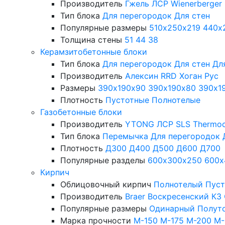
Производитель
Гжель
ЛСР
Wienerberger
Тип блока
Для перегородок
Для стен
Популярные размеры
510х250х219
440х
Толщина стены
51
44
38
Керамзитобетонные блоки
Тип блока
Для перегородок
Для стен
Дл
Производитель
Алексин
RRD
Хоган Рус
Размеры
390х190х90
390х190х80
390х1
Плотность
Пустотные
Полнотелые
Газобетонные блоки
Производитель
YTONG
ЛСР
SLS
Thermo
Тип блока
Перемычка
Для перегородок
Плотность
Д300
Д400
Д500
Д600
Д700
Популярные разделы
600х300х250
600х
Кирпич
Облицовочный кирпич
Полнотелый
Пус
Производитель
Braer
Воскресенский КЗ
Популярные размеры
Одинарный
Полут
Марка прочности
М-150
М-175
М-200
М-