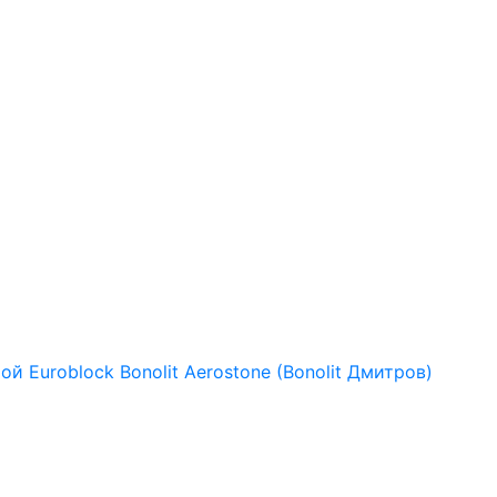
рой
Euroblock
Bonolit
Aerostone (Bonolit Дмитров)