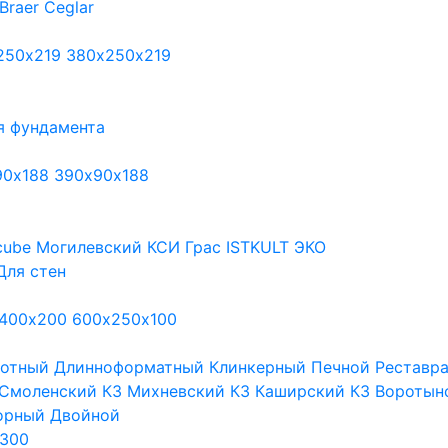
Braer
Ceglar
250х219
380х250х219
я фундамента
90х188
390х90х188
cube
Могилевский КСИ
Грас
ISTKULT
ЭКО
Для стен
400х200
600х250х100
тотный
Длинноформатный
Клинкерный
Печной
Реставр
Смоленский КЗ
Михневский КЗ
Каширский КЗ
Воротын
орный
Двойной
300