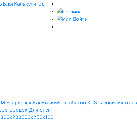
ы
Блог
Калькулятор
Войти
М Егорьевск
Калужский газобетон
КСЗ
Газосиликатст
ерегородок
Для стен
х300х200
600х250х100