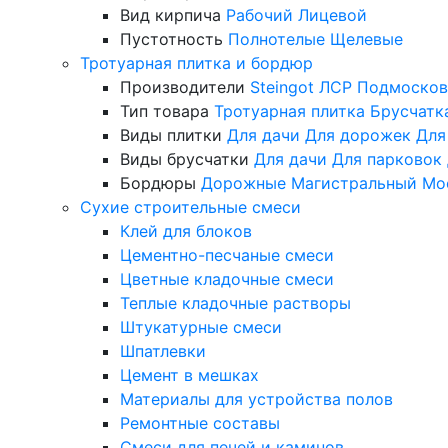
Вид кирпича
Рабочий
Лицевой
Пустотность
Полнотелые
Щелевые
Тротуарная плитка и бордюр
Производители
Steingot
ЛСР
Подмосков
Тип товара
Тротуарная плитка
Брусчатк
Виды плитки
Для дачи
Для дорожек
Для
Виды брусчатки
Для дачи
Для парковок
Бордюры
Дорожные
Магистральный
Мо
Сухие строительные смеси
Клей для блоков
Цементно-песчаные смеси
Цветные кладочные смеси
Теплые кладочные растворы
Штукатурные смеси
Шпатлевки
Цемент в мешках
Материалы для устройства полов
Ремонтные составы
Смеси для печей и каминов