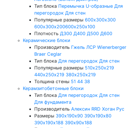
Тип блока
Перемычка
U-образные
Для
перегородок
Для стен
Популярные размеры
600х300х300
600х300х200
600х250х100
Плотность
Д300
Д400
Д500
Д600
Керамические блоки
Производитель
Гжель
ЛСР
Wienerberger
Braer
Ceglar
Тип блока
Для перегородок
Для стен
Популярные размеры
510х250х219
440х250х219
380х250х219
Толщина стены
51
44
38
Керамзитобетонные блоки
Тип блока
Для перегородок
Для стен
Для фундамента
Производитель
Алексин
RRD
Хоган Рус
Размеры
390х190х90
390х190х80
390х190х188
390х90х188