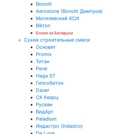
Bonolit
Aerostone (Bonolit Дмитров)
Могилевский КСИ
Bikton
Блоки из Беларуси
Сухие строительные смеси
Основит
Promix
Титан
Perel
Haga ST
Гипсобетон
Dauer
СК Кварц
Русеан
ВидАрт
Paladium
Индастро (Indastro)
De Luxe