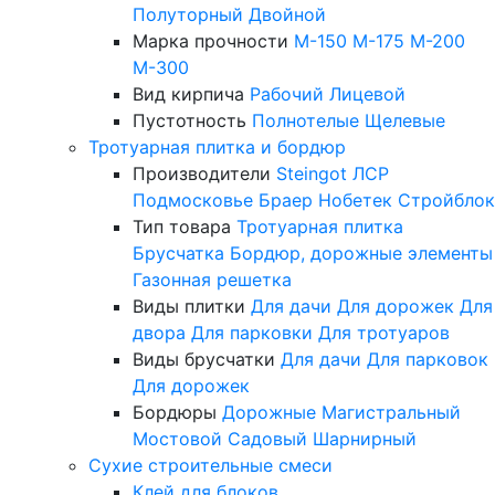
Полуторный
Двойной
Марка прочности
М-150
М-175
М-200
М-300
Вид кирпича
Рабочий
Лицевой
Пустотность
Полнотелые
Щелевые
Тротуарная плитка и бордюр
Производители
Steingot
ЛСР
Подмосковье
Браер
Нобетек
Стройблок
Тип товара
Тротуарная плитка
Брусчатка
Бордюр, дорожные элементы
Газонная решетка
Виды плитки
Для дачи
Для дорожек
Для
двора
Для парковки
Для тротуаров
Виды брусчатки
Для дачи
Для парковок
Для дорожек
Бордюры
Дорожные
Магистральный
Мостовой
Садовый
Шарнирный
Сухие строительные смеси
Клей для блоков