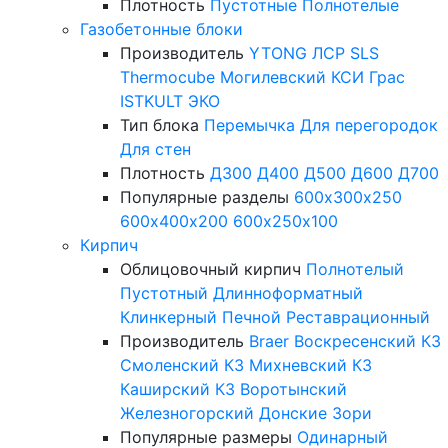
Плотность
Пустотные
Полнотелые
Газобетонные блоки
Производитель
YTONG
ЛСР
SLS
Thermocube
Могилевский КСИ
Грас
ISTKULT
ЭКО
Тип блока
Перемычка
Для перегородок
Для стен
Плотность
Д300
Д400
Д500
Д600
Д700
Популярные разделы
600х300х250
600х400х200
600х250х100
Кирпич
Облицовочный кирпич
Полнотелый
Пустотный
Длинноформатный
Клинкерный
Печной
Реставрационный
Производитель
Braer
Воскресенский КЗ
Смоленский КЗ
Михневский КЗ
Каширский КЗ
Воротынский
Железногорский
Донские Зори
Популярные размеры
Одинарный