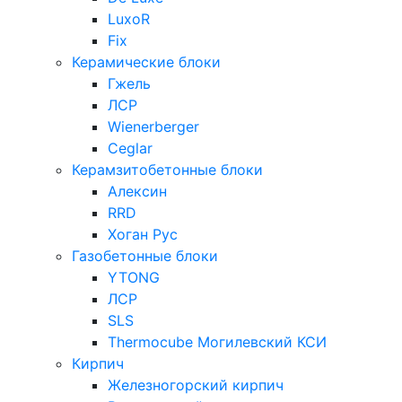
LuxoR
Fix
Керамические блоки
Гжель
ЛСР
Wienerberger
Ceglar
Керамзитобетонные блоки
Алексин
RRD
Хоган Рус
Газобетонные блоки
YTONG
ЛСР
SLS
Thermocube
Могилевский КСИ
Кирпич
Железногорский кирпич