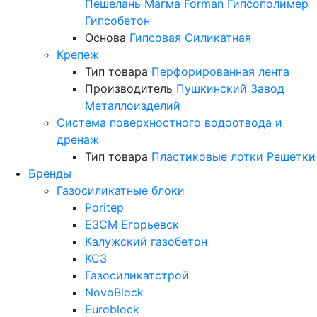
Пешелань
Магма
Forman
Гипсополимер
Гипсобетон
Основа
Гипсовая
Силикатная
Крепеж
Тип товара
Перфорированная лента
Производитель
Пушкинский Завод
Металлоизделий
Система поверхностного водоотвода и
дренаж
Тип товара
Пластиковые лотки
Решетки
Бренды
Газосиликатные блоки
Poritep
ЕЗСМ Егорьевск
Калужский газобетон
КСЗ
Газосиликатстрой
NovoBlock
Euroblock