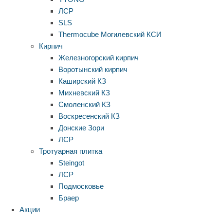
ЛСР
SLS
Thermocube
Могилевский КСИ
Кирпич
Железногорский кирпич
Воротынский кирпич
Каширский КЗ
Михневский КЗ
Смоленский КЗ
Воскресенский КЗ
Донские Зори
ЛСР
Тротуарная плитка
Steingot
ЛСР
Подмосковье
Браер
Акции