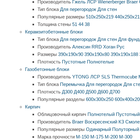
Производитель
Гжель
ЛСР
Wienerberger
Braer
Тип блока
Для перегородок
Для стен
Популярные размеры
510х250х219
440х250х21
Толщина стены
51
44
38
Керамзитобетонные блоки
Тип блока
Для перегородок
Для стен
Для фунд
Производитель
Алексин
RRD
Хоган Рус
Размеры
390х190х90
390х190х80
390х190х188
Плотность
Пустотные
Полнотелые
Газобетонные блоки
Производитель
YTONG
ЛСР
SLS
Thermocube
Тип блока
Перемычка
Для перегородок
Для ст
Плотность
Д300
Д400
Д500
Д600
Д700
Популярные разделы
600х300х250
600х400х20
Кирпич
Облицовочный кирпич
Полнотелый
Пустотный
Производитель
Braer
Воскресенский КЗ
Смоле
Популярные размеры
Одинарный
Полуторный
Марка прочности
М-150
М-175
М-200
М-300