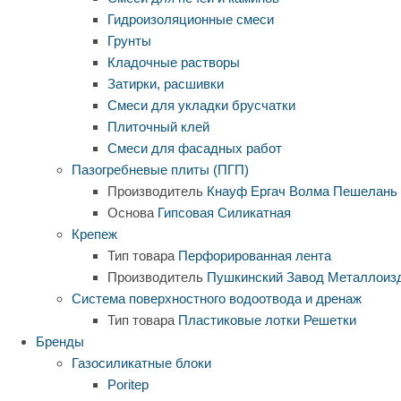
Гидроизоляционные смеси
Грунты
Кладочные растворы
Затирки, расшивки
Смеси для укладки брусчатки
Плиточный клей
Смеси для фасадных работ
Пазогребневые плиты (ПГП)
Производитель
Кнауф
Ергач
Волма
Пешелань
Основа
Гипсовая
Силикатная
Крепеж
Тип товара
Перфорированная лента
Производитель
Пушкинский Завод Металлоиз
Система поверхностного водоотвода и дренаж
Тип товара
Пластиковые лотки
Решетки
Бренды
Газосиликатные блоки
Poritep