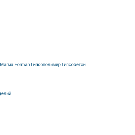
Магма
Forman
Гипсополимер
Гипсобетон
делий