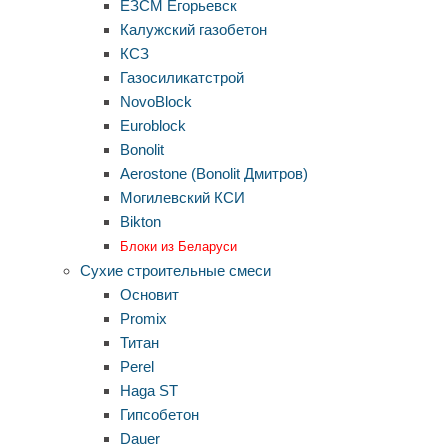
ЕЗСМ Егорьевск
Калужский газобетон
КСЗ
Газосиликатстрой
NovoBlock
Euroblock
Bonolit
Aerostone (Bonolit Дмитров)
Могилевский КСИ
Bikton
Блоки из Беларуси
Сухие строительные смеси
Основит
Promix
Титан
Perel
Haga ST
Гипсобетон
Dauer