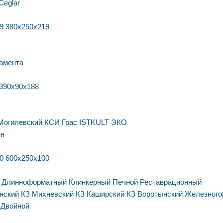
Ceglar
9
380х250х219
амента
390х90х188
Могилевский КСИ
Грас
ISTKULT
ЭКО
ен
0
600х250х100
Длинноформатный
Клинкерный
Печной
Реставрационный
нский КЗ
Михневский КЗ
Каширский КЗ
Воротынский
Железного
Двойной