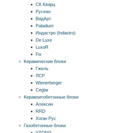
СК Кварц
Русеан
ВидАрт
Paladium
Индастро (Indastro)
De Luxe
LuxoR
Fix
Керамические блоки
Гжель
ЛСР
Wienerberger
Ceglar
Керамзитобетонные блоки
Алексин
RRD
Хоган Рус
Газобетонные блоки
YTONG