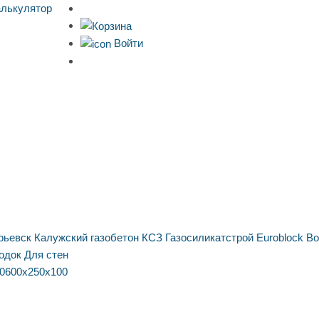
алькулятор
Войти
рьевск
Калужский газобетон
КСЗ
Газосиликатстрой
Euroblock
Bo
одок
Для стен
0
600х250х100