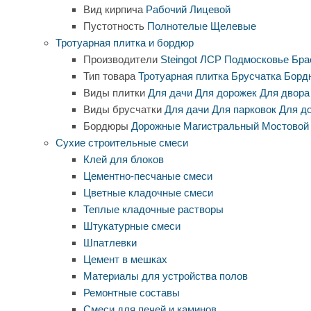
Вид кирпича
Рабочий
Лицевой
Пустотность
Полнотелые
Щелевые
Тротуарная плитка и бордюр
Производители
Steingot
ЛСР
Подмосковье
Бра
Тип товара
Тротуарная плитка
Брусчатка
Борд
Виды плитки
Для дачи
Для дорожек
Для двора
Виды брусчатки
Для дачи
Для парковок
Для д
Бордюры
Дорожные
Магистральный
Мостовой
Сухие строительные смеси
Клей для блоков
Цементно-песчаные смеси
Цветные кладочные смеси
Теплые кладочные растворы
Штукатурные смеси
Шпатлевки
Цемент в мешках
Материалы для устройства полов
Ремонтные составы
Смеси для печей и каминов