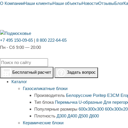
О Компании
Наши клиенты
Наши объекты
Новости
Отзывы
Блог
К
+7 495 150-09-65
|
8 800 222-64-65
Пн - Сб 9:00 — 20:00
Бесплатный расчет
Задать вопрос
Каталог
Газосиликатные блоки
Производитель
Белорусские
Poritep
ЕЗСМ Его
Тип блока
Перемычка
U-образные
Для перегор
Популярные размеры
600х300х300
600х300х20
Плотность
Д300
Д400
Д500
Д600
Керамические блоки