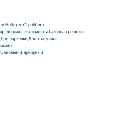
ер
Нобетек
Стройблок
юр, дорожные элементы
Газонная решетка
Для парковки
Для тротуаров
орожек
Садовый
Шарнирный