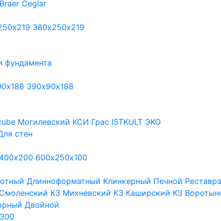
Braer
Ceglar
250х219
380х250х219
я фундамента
90х188
390х90х188
cube
Могилевский КСИ
Грас
ISTKULT
ЭКО
Для стен
400х200
600х250х100
тотный
Длинноформатный
Клинкерный
Печной
Реставр
Смоленский КЗ
Михневский КЗ
Каширский КЗ
Воротын
орный
Двойной
300