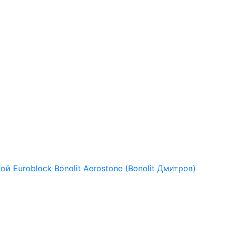
рой
Euroblock
Bonolit
Aerostone (Bonolit Дмитров)