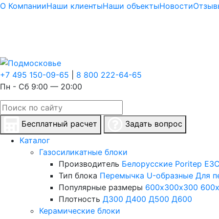
О Компании
Наши клиенты
Наши объекты
Новости
Отзыв
+7 495 150-09-65
|
8 800 222-64-65
Пн - Сб 9:00 — 20:00
Бесплатный расчет
Задать вопрос
Каталог
Газосиликатные блоки
Производитель
Белорусские
Poritep
ЕЗС
Тип блока
Перемычка
U-образные
Для п
Популярные размеры
600х300х300
600
Плотность
Д300
Д400
Д500
Д600
Керамические блоки