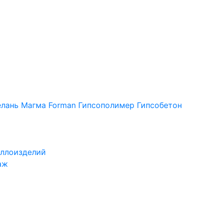
лань
Магма
Forman
Гипсополимер
Гипсобетон
ллоизделий
аж