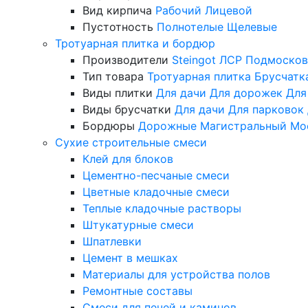
Вид кирпича
Рабочий
Лицевой
Пустотность
Полнотелые
Щелевые
Тротуарная плитка и бордюр
Производители
Steingot
ЛСР
Подмосков
Тип товара
Тротуарная плитка
Брусчатк
Виды плитки
Для дачи
Для дорожек
Для
Виды брусчатки
Для дачи
Для парковок
Бордюры
Дорожные
Магистральный
Мо
Сухие строительные смеси
Клей для блоков
Цементно-песчаные смеси
Цветные кладочные смеси
Теплые кладочные растворы
Штукатурные смеси
Шпатлевки
Цемент в мешках
Материалы для устройства полов
Ремонтные составы
Смеси для печей и каминов