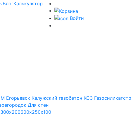
ы
Блог
Калькулятор
Войти
М Егорьевск
Калужский газобетон
КСЗ
Газосиликатст
ерегородок
Для стен
х300х200
600х250х100