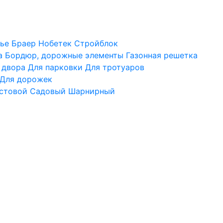
ье
Браер
Нобетек
Стройблок
а
Бордюр, дорожные элементы
Газонная решетка
 двора
Для парковки
Для тротуаров
Для дорожек
стовой
Садовый
Шарнирный