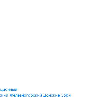
ационный
ский
Железногорский
Донские Зори