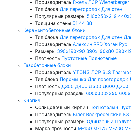
Производитель
Гжель
ЛСР
Wienerberger
Тип блока
Для перегородок
Для стен
Популярные размеры
510х250х219
440х
Толщина стены
51
44
38
Керамзитобетонные блоки
Тип блока
Для перегородок
Для стен
Дл
Производитель
Алексин
RRD
Хоган Рус
Размеры
390х190х90
390х190х80
390х1
Плотность
Пустотные
Полнотелые
Газобетонные блоки
Производитель
YTONG
ЛСР
SLS
Thermo
Тип блока
Перемычка
Для перегородок
Плотность
Д300
Д400
Д500
Д600
Д700
Популярные разделы
600х300х250
600х
Кирпич
Облицовочный кирпич
Полнотелый
Пус
Производитель
Braer
Воскресенский КЗ
Популярные размеры
Одинарный
Полут
Марка прочности
М-150
М-175
М-200
М-