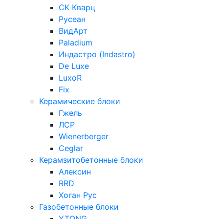
СК Кварц
Русеан
ВидАрт
Paladium
Индастро (Indastro)
De Luxe
LuxoR
Fix
Керамические блоки
Гжель
ЛСР
Wienerberger
Ceglar
Керамзитобетонные блоки
Алексин
RRD
Хоган Рус
Газобетонные блоки
YTONG