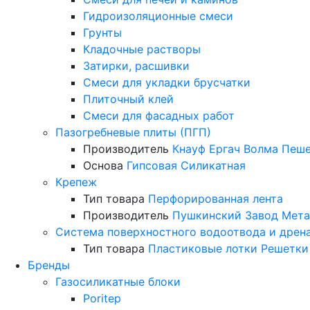
Гидроизоляционные смеси
Грунты
Кладочные растворы
Затирки, расшивки
Смеси для укладки брусчатки
Плиточный клей
Смеси для фасадных работ
Пазогребневые плиты (ПГП)
Производитель
Кнауф
Ергач
Волма
Пеше
Основа
Гипсовая
Силикатная
Крепеж
Тип товара
Перфорированная лента
Производитель
Пушкинский Завод Мета
Система поверхностного водоотвода и дрен
Тип товара
Пластиковые лотки
Решетки
Бренды
Газосиликатные блоки
Poritep