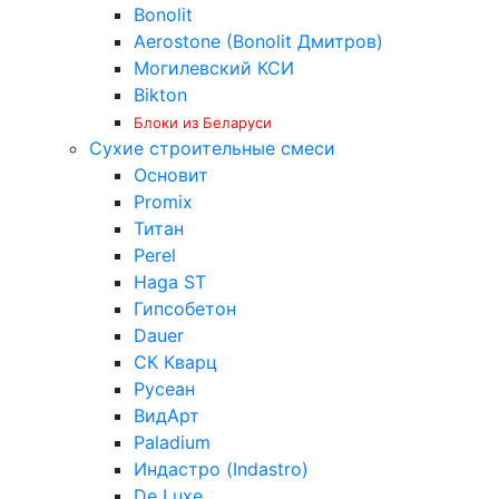
Bonolit
Aerostone (Bonolit Дмитров)
Могилевский КСИ
Bikton
Блоки из Беларуси
Сухие строительные смеси
Основит
Promix
Титан
Perel
Haga ST
Гипсобетон
Dauer
СК Кварц
Русеан
ВидАрт
Paladium
Индастро (Indastro)
De Luxe