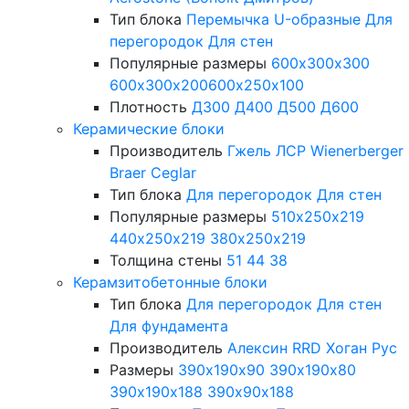
Тип блока
Перемычка
U-образные
Для
перегородок
Для стен
Популярные размеры
600х300х300
600х300х200
600х250х100
Плотность
Д300
Д400
Д500
Д600
Керамические блоки
Производитель
Гжель
ЛСР
Wienerberger
Braer
Ceglar
Тип блока
Для перегородок
Для стен
Популярные размеры
510х250х219
440х250х219
380х250х219
Толщина стены
51
44
38
Керамзитобетонные блоки
Тип блока
Для перегородок
Для стен
Для фундамента
Производитель
Алексин
RRD
Хоган Рус
Размеры
390х190х90
390х190х80
390х190х188
390х90х188