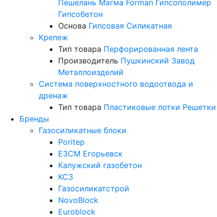
Пешелань
Магма
Forman
Гипсополимер
Гипсобетон
Основа
Гипсовая
Силикатная
Крепеж
Тип товара
Перфорированная лента
Производитель
Пушкинский Завод
Металлоизделий
Система поверхностного водоотвода и
дренаж
Тип товара
Пластиковые лотки
Решетки
Бренды
Газосиликатные блоки
Poritep
ЕЗСМ Егорьевск
Калужский газобетон
КСЗ
Газосиликатстрой
NovoBlock
Euroblock