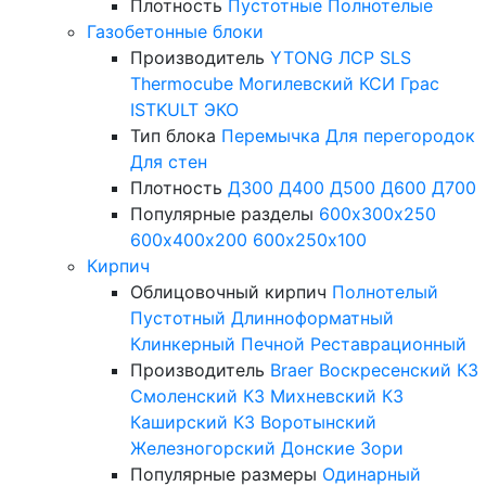
Плотность
Пустотные
Полнотелые
Газобетонные блоки
Производитель
YTONG
ЛСР
SLS
Thermocube
Могилевский КСИ
Грас
ISTKULT
ЭКО
Тип блока
Перемычка
Для перегородок
Для стен
Плотность
Д300
Д400
Д500
Д600
Д700
Популярные разделы
600х300х250
600х400х200
600х250х100
Кирпич
Облицовочный кирпич
Полнотелый
Пустотный
Длинноформатный
Клинкерный
Печной
Реставрационный
Производитель
Braer
Воскресенский КЗ
Смоленский КЗ
Михневский КЗ
Каширский КЗ
Воротынский
Железногорский
Донские Зори
Популярные размеры
Одинарный