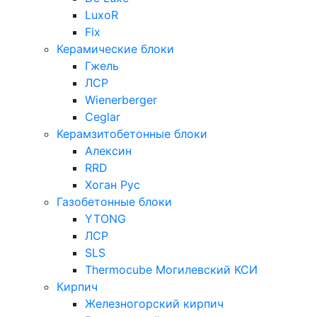
LuxoR
Fix
Керамические блоки
Гжель
ЛСР
Wienerberger
Ceglar
Керамзитобетонные блоки
Алексин
RRD
Хоган Рус
Газобетонные блоки
YTONG
ЛСР
SLS
Thermocube
Могилевский КСИ
Кирпич
Железногорский кирпич