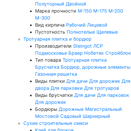
Полуторный
Двойной
Марка прочности
М-150
М-175
М-200
М-300
Вид кирпича
Рабочий
Лицевой
Пустотность
Полнотелые
Щелевые
Тротуарная плитка и бордюр
Производители
Steingot
ЛСР
Подмосковье
Браер
Нобетек
Стройблок
Тип товара
Тротуарная плитка
Брусчатка
Бордюр, дорожные элементы
Газонная решетка
Виды плитки
Для дачи
Для дорожек
Для
двора
Для парковки
Для тротуаров
Виды брусчатки
Для дачи
Для парковок
Для дорожек
Бордюры
Дорожные
Магистральный
Мостовой
Садовый
Шарнирный
Сухие строительные смеси
Клей для блоков