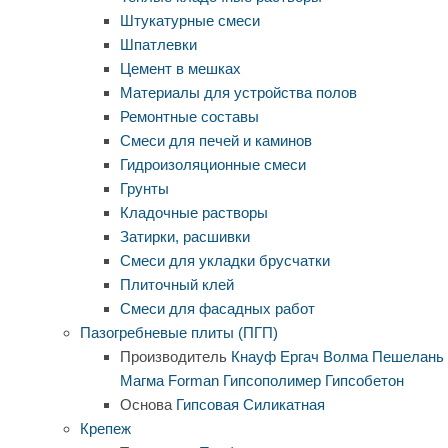
Штукатурные смеси
Шпатлевки
Цемент в мешках
Материалы для устройства полов
Ремонтные составы
Смеси для печей и каминов
Гидроизоляционные смеси
Грунты
Кладочные растворы
Затирки, расшивки
Смеси для укладки брусчатки
Плиточный клей
Смеси для фасадных работ
Пазогребневые плиты (ПГП)
Производитель
Кнауф
Ергач
Волма
Пешелань
Магма
Forman
Гипсополимер
Гипсобетон
Основа
Гипсовая
Силикатная
Крепеж