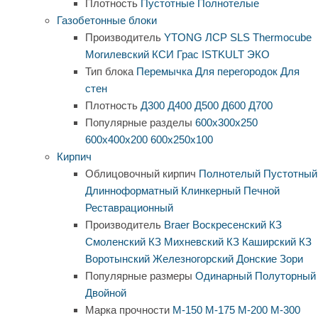
Плотность
Пустотные
Полнотелые
Газобетонные блоки
Производитель
YTONG
ЛСР
SLS
Thermocube
Могилевский КСИ
Грас
ISTKULT
ЭКО
Тип блока
Перемычка
Для перегородок
Для
стен
Плотность
Д300
Д400
Д500
Д600
Д700
Популярные разделы
600х300х250
600х400х200
600х250х100
Кирпич
Облицовочный кирпич
Полнотелый
Пустотный
Длинноформатный
Клинкерный
Печной
Реставрационный
Производитель
Braer
Воскресенский КЗ
Смоленский КЗ
Михневский КЗ
Каширский КЗ
Воротынский
Железногорский
Донские Зори
Популярные размеры
Одинарный
Полуторный
Двойной
Марка прочности
М-150
М-175
М-200
М-300