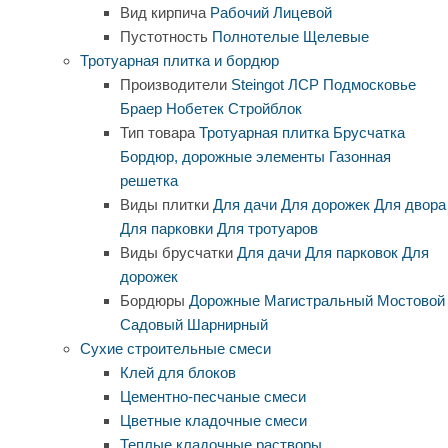
Вид кирпича
Рабочий
Лицевой
Пустотность
Полнотелые
Щелевые
Тротуарная плитка и бордюр
Производители
Steingot
ЛСР
Подмосковье
Браер
Нобетек
Стройблок
Тип товара
Тротуарная плитка
Брусчатка
Бордюр, дорожные элементы
Газонная
решетка
Виды плитки
Для дачи
Для дорожек
Для двора
Для парковки
Для тротуаров
Виды брусчатки
Для дачи
Для парковок
Для
дорожек
Бордюры
Дорожные
Магистральный
Мостовой
Садовый
Шарнирный
Сухие строительные смеси
Клей для блоков
Цементно-песчаные смеси
Цветные кладочные смеси
Теплые кладочные растворы