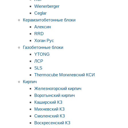
Wienerberger
Ceglar
Керамзитобетонные блоки
Алексин
RRD
Хоган Рус
Газобетонные блоки
YTONG
ЛСР
SLS
Thermocube
Могилевский КСИ
Кирпич
Железногорский кирпич
Воротынский кирпич
Каширский КЗ
Михневский КЗ
Смоленский КЗ
Воскресенский КЗ