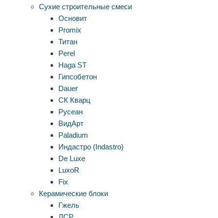
Сухие строительные смеси
Основит
Promix
Титан
Perel
Haga ST
Гипсобетон
Dauer
СК Кварц
Русеан
ВидАрт
Paladium
Индастро (Indastro)
De Luxe
LuxoR
Fix
Керамические блоки
Гжель
ЛСР