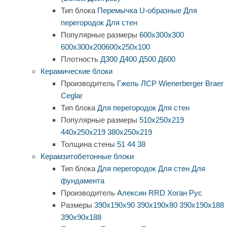
Тип блока
Перемычка
U-образные
Для
перегородок
Для стен
Популярные размеры
600х300х300
600х300х200
600х250х100
Плотность
Д300
Д400
Д500
Д600
Керамические блоки
Производитель
Гжель
ЛСР
Wienerberger
Braer
Ceglar
Тип блока
Для перегородок
Для стен
Популярные размеры
510х250х219
440х250х219
380х250х219
Толщина стены
51
44
38
Керамзитобетонные блоки
Тип блока
Для перегородок
Для стен
Для
фундамента
Производитель
Алексин
RRD
Хоган Рус
Размеры
390х190х90
390х190х80
390х190х188
390х90х188