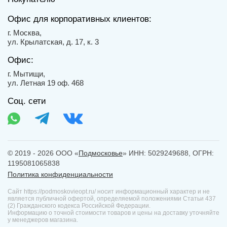
Офис для корпоративных клиентов:
г. Москва,
ул. Крылатская, д. 17, к. 3
Офис:
г. Мытищи,
ул. Летная 19 оф. 468
Соц. сети
© 2019 - 2026 ООО «
Подмосковье
» ИНН: 5029249688, ОГРН:
1195081065838
Политика конфиденциальности
Сайт https://podmoskovieopt.ru/ носит информационный характер и не
является публичной офертой, определяемой положениями Статьи 437
(2) Гражданского кодекса Российской Федерации.
Информацию о точной стоимости товаров и цены на доставку уточняйте
у менеджеров магазина.