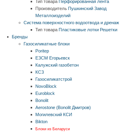
Тип товара
Перфорированная лента
Производитель
Пушкинский Завод
Металлоизделий
Система поверхностного водоотвода и дренаж
Тип товара
Пластиковые лотки
Решетки
Бренды
Газосиликатные блоки
Poritep
ЕЗСМ Егорьевск
Калужский газобетон
КСЗ
Газосиликатстрой
NovoBlock
Euroblock
Bonolit
Aerostone (Bonolit Дмитров)
Могилевский КСИ
Bikton
Блоки из Беларуси