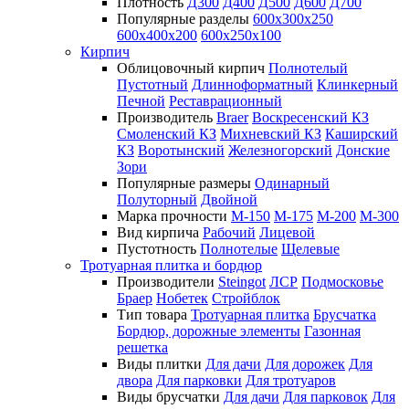
Плотность
Д300
Д400
Д500
Д600
Д700
Популярные разделы
600х300х250
600х400х200
600х250х100
Кирпич
Облицовочный кирпич
Полнотелый
Пустотный
Длинноформатный
Клинкерный
Печной
Реставрационный
Производитель
Braer
Воскресенский КЗ
Смоленский КЗ
Михневский КЗ
Каширский
КЗ
Воротынский
Железногорский
Донские
Зори
Популярные размеры
Одинарный
Полуторный
Двойной
Марка прочности
М-150
М-175
М-200
М-300
Вид кирпича
Рабочий
Лицевой
Пустотность
Полнотелые
Щелевые
Тротуарная плитка и бордюр
Производители
Steingot
ЛСР
Подмосковье
Браер
Нобетек
Стройблок
Тип товара
Тротуарная плитка
Брусчатка
Бордюр, дорожные элементы
Газонная
решетка
Виды плитки
Для дачи
Для дорожек
Для
двора
Для парковки
Для тротуаров
Виды брусчатки
Для дачи
Для парковок
Для