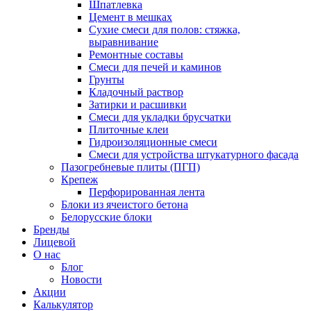
Шпатлевка
Цемент в мешках
Сухие смеси для полов: стяжка,
выравнивание
Ремонтные составы
Смеси для печей и каминов
Грунты
Кладочный раствор
Затирки и расшивки
Смеси для укладки брусчатки
Плиточные клеи
Гидроизоляционные смеси
Смеси для устройства штукатурного фасада
Пазогребневые плиты (ПГП)
Крепеж
Перфорированная лента
Блоки из ячеистого бетона
Белорусские блоки
Бренды
Лицевой
О нас
Блог
Новости
Акции
Калькулятор