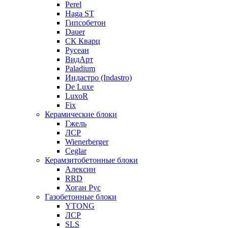
Perel
Haga ST
Гипсобетон
Dauer
СК Кварц
Русеан
ВидАрт
Paladium
Индастро (Indastro)
De Luxe
LuxoR
Fix
Керамические блоки
Гжель
ЛСР
Wienerberger
Ceglar
Керамзитобетонные блоки
Алексин
RRD
Хоган Рус
Газобетонные блоки
YTONG
ЛСР
SLS