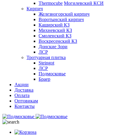
Thermocube
Могилевский КСИ
Кирпич
Железногорский кирпич
Воротынский кирпич
Каширский КЗ
Михневский КЗ
Смоленский КЗ
Воскресенский КЗ
Донские Зори
ЛСР
Тротуарная плитка
Steingot
ЛСР
Подмосковье
Браер
Акции
Доставка
Оплата
Оптовикам
Контакты