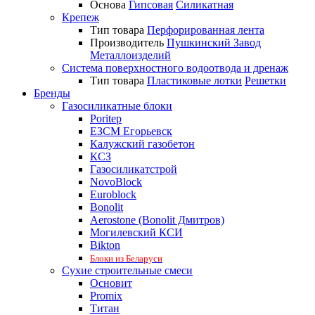
Основа
Гипсовая
Силикатная
Крепеж
Тип товара
Перфорированная лента
Производитель
Пушкинский Завод
Металлоизделий
Система поверхностного водоотвода и дренаж
Тип товара
Пластиковые лотки
Решетки
Бренды
Газосиликатные блоки
Poritep
ЕЗСМ Егорьевск
Калужский газобетон
КСЗ
Газосиликатстрой
NovoBlock
Euroblock
Bonolit
Aerostone (Bonolit Дмитров)
Могилевский КСИ
Bikton
Блоки из Беларуси
Сухие строительные смеси
Основит
Promix
Титан