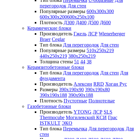
Тип блока
Перемычка
U-образные
Для
перегородок
Для стен
Популярные размеры
600х300х300
600х300х200
600х250х100
Плотность
Д300
Д400
Д500
Д600
Керамические блоки
Производитель
Гжель
ЛСР
Wienerberger
Braer
Ceglar
Тип блока
Для перегородок
Для стен
Популярные размеры
510х250х219
440х250х219
380х250х219
Толщина стены
51
44
38
Керамзитобетонные блоки
Тип блока
Для перегородок
Для стен
Для
фундамента
Производитель
Алексин
RRD
Хоган Рус
Размеры
390х190х90
390х190х80
390х190х188
390х90х188
Плотность
Пустотные
Полнотелые
Газобетонные блоки
Производитель
YTONG
ЛСР
SLS
Thermocube
Могилевский КСИ
Грас
ISTKULT
ЭКО
Тип блока
Перемычка
Для перегородок
Для
стен