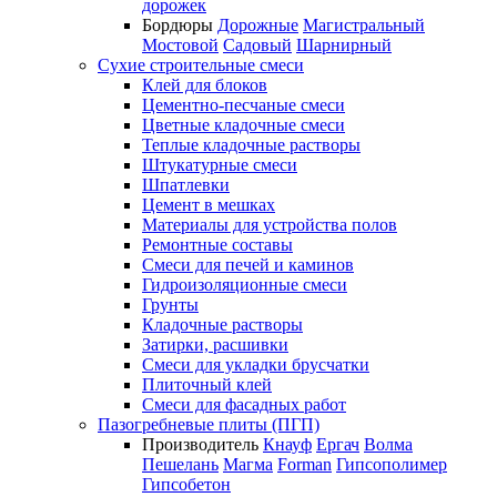
дорожек
Бордюры
Дорожные
Магистральный
Мостовой
Садовый
Шарнирный
Сухие строительные смеси
Клей для блоков
Цементно-песчаные смеси
Цветные кладочные смеси
Теплые кладочные растворы
Штукатурные смеси
Шпатлевки
Цемент в мешках
Материалы для устройства полов
Ремонтные составы
Смеси для печей и каминов
Гидроизоляционные смеси
Грунты
Кладочные растворы
Затирки, расшивки
Смеси для укладки брусчатки
Плиточный клей
Смеси для фасадных работ
Пазогребневые плиты (ПГП)
Производитель
Кнауф
Ергач
Волма
Пешелань
Магма
Forman
Гипсополимер
Гипсобетон