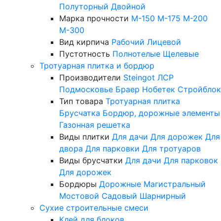
Полуторный
Двойной
Марка прочности
М-150
М-175
М-200
М-300
Вид кирпича
Рабочий
Лицевой
Пустотность
Полнотелые
Щелевые
Тротуарная плитка и бордюр
Производители
Steingot
ЛСР
Подмосковье
Браер
Нобетек
Стройблок
Тип товара
Тротуарная плитка
Брусчатка
Бордюр, дорожные элементы
Газонная решетка
Виды плитки
Для дачи
Для дорожек
Для
двора
Для парковки
Для тротуаров
Виды брусчатки
Для дачи
Для парковок
Для дорожек
Бордюры
Дорожные
Магистральный
Мостовой
Садовый
Шарнирный
Сухие строительные смеси
Клей для блоков