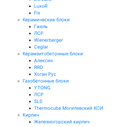
LuxoR
Fix
Керамические блоки
Гжель
ЛСР
Wienerberger
Ceglar
Керамзитобетонные блоки
Алексин
RRD
Хоган Рус
Газобетонные блоки
YTONG
ЛСР
SLS
Thermocube
Могилевский КСИ
Кирпич
Железногорский кирпич