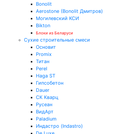
Bonolit
Aerostone (Bonolit Дмитров)
Могилевский КСИ
Bikton
Блоки из Беларуси
Сухие строительные смеси
Основит
Promix
Титан
Perel
Haga ST
Гипсобетон
Dauer
СК Кварц
Русеан
ВидАрт
Paladium
Индастро (Indastro)
De Luxe