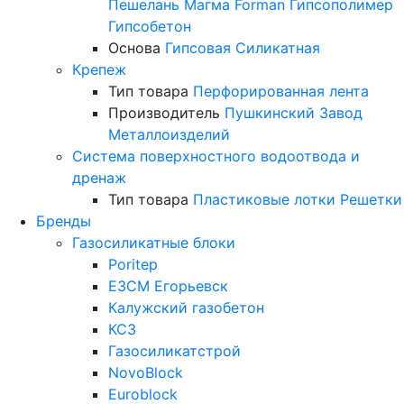
Пешелань
Магма
Forman
Гипсополимер
Гипсобетон
Основа
Гипсовая
Силикатная
Крепеж
Тип товара
Перфорированная лента
Производитель
Пушкинский Завод
Металлоизделий
Система поверхностного водоотвода и
дренаж
Тип товара
Пластиковые лотки
Решетки
Бренды
Газосиликатные блоки
Poritep
ЕЗСМ Егорьевск
Калужский газобетон
КСЗ
Газосиликатстрой
NovoBlock
Euroblock