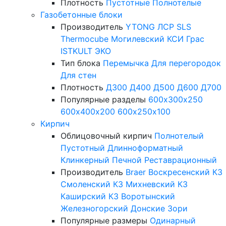
Плотность
Пустотные
Полнотелые
Газобетонные блоки
Производитель
YTONG
ЛСР
SLS
Thermocube
Могилевский КСИ
Грас
ISTKULT
ЭКО
Тип блока
Перемычка
Для перегородок
Для стен
Плотность
Д300
Д400
Д500
Д600
Д700
Популярные разделы
600х300х250
600х400х200
600х250х100
Кирпич
Облицовочный кирпич
Полнотелый
Пустотный
Длинноформатный
Клинкерный
Печной
Реставрационный
Производитель
Braer
Воскресенский КЗ
Смоленский КЗ
Михневский КЗ
Каширский КЗ
Воротынский
Железногорский
Донские Зори
Популярные размеры
Одинарный