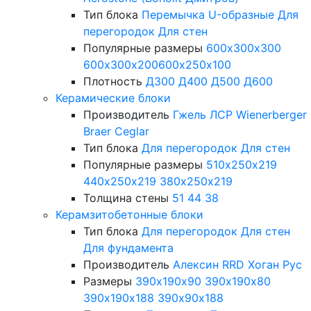
Тип блока
Перемычка
U-образные
Для
перегородок
Для стен
Популярные размеры
600х300х300
600х300х200
600х250х100
Плотность
Д300
Д400
Д500
Д600
Керамические блоки
Производитель
Гжель
ЛСР
Wienerberger
Braer
Ceglar
Тип блока
Для перегородок
Для стен
Популярные размеры
510х250х219
440х250х219
380х250х219
Толщина стены
51
44
38
Керамзитобетонные блоки
Тип блока
Для перегородок
Для стен
Для фундамента
Производитель
Алексин
RRD
Хоган Рус
Размеры
390х190х90
390х190х80
390х190х188
390х90х188