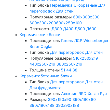
Тип блока
Перемычка
U-образные
Для
перегородок
Для стен
Популярные размеры
600х300х300
600х300х200
600х250х100
Плотность
Д300
Д400
Д500
Д600
Керамические блоки
Производитель
Гжель
ЛСР
Wienerberger
Braer
Ceglar
Тип блока
Для перегородок
Для стен
Популярные размеры
510х250х219
440х250х219
380х250х219
Толщина стены
51
44
38
Керамзитобетонные блоки
Тип блока
Для перегородок
Для стен
Для фундамента
Производитель
Алексин
RRD
Хоган Рус
Размеры
390х190х90
390х190х80
390х190х188
390х90х188