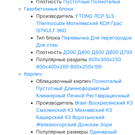
Плотность
Пустотные
Полнотелые
Газобетонные блоки
Производитель
YTONG
ЛСР
SLS
Thermocube
Могилевский КСИ
Грас
ISTKULT
ЭКО
Тип блока
Перемычка
Для перегородок
Для стен
Плотность
Д300
Д400
Д500
Д600
Д700
Популярные разделы
600х300х250
600х400х200
600х250х100
Кирпич
Облицовочный кирпич
Полнотелый
Пустотный
Длинноформатный
Клинкерный
Печной
Реставрационный
Производитель
Braer
Воскресенский КЗ
Смоленский КЗ
Михневский КЗ
Каширский КЗ
Воротынский
Железногорский
Донские Зори
Популярные размеры
Одинарный