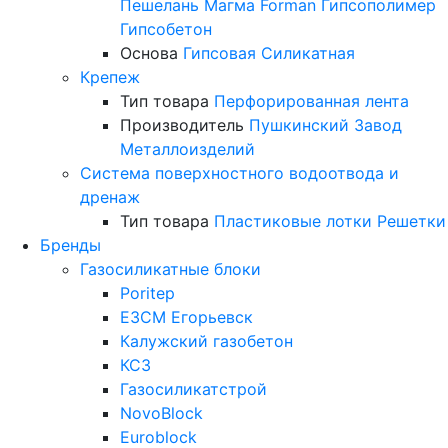
Пешелань
Магма
Forman
Гипсополимер
Гипсобетон
Основа
Гипсовая
Силикатная
Крепеж
Тип товара
Перфорированная лента
Производитель
Пушкинский Завод
Металлоизделий
Система поверхностного водоотвода и
дренаж
Тип товара
Пластиковые лотки
Решетки
Бренды
Газосиликатные блоки
Poritep
ЕЗСМ Егорьевск
Калужский газобетон
КСЗ
Газосиликатстрой
NovoBlock
Euroblock