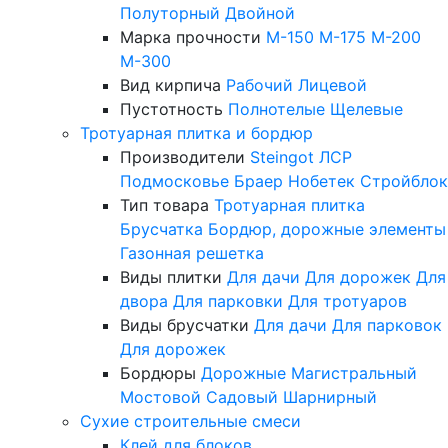
Полуторный
Двойной
Марка прочности
М-150
М-175
М-200
М-300
Вид кирпича
Рабочий
Лицевой
Пустотность
Полнотелые
Щелевые
Тротуарная плитка и бордюр
Производители
Steingot
ЛСР
Подмосковье
Браер
Нобетек
Стройблок
Тип товара
Тротуарная плитка
Брусчатка
Бордюр, дорожные элементы
Газонная решетка
Виды плитки
Для дачи
Для дорожек
Для
двора
Для парковки
Для тротуаров
Виды брусчатки
Для дачи
Для парковок
Для дорожек
Бордюры
Дорожные
Магистральный
Мостовой
Садовый
Шарнирный
Сухие строительные смеси
Клей для блоков