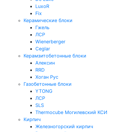
LuxoR
Fix
Керамические блоки
Гжель
ЛСР
Wienerberger
Ceglar
Керамзитобетонные блоки
Алексин
RRD
Хоган Рус
Газобетонные блоки
YTONG
ЛСР
SLS
Thermocube
Могилевский КСИ
Кирпич
Железногорский кирпич