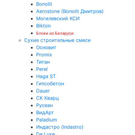
Bonolit
Aerostone (Bonolit Дмитров)
Могилевский КСИ
Bikton
Блоки из Беларуси
Сухие строительные смеси
Основит
Promix
Титан
Perel
Haga ST
Гипсобетон
Dauer
СК Кварц
Русеан
ВидАрт
Paladium
Индастро (Indastro)
De Luxe