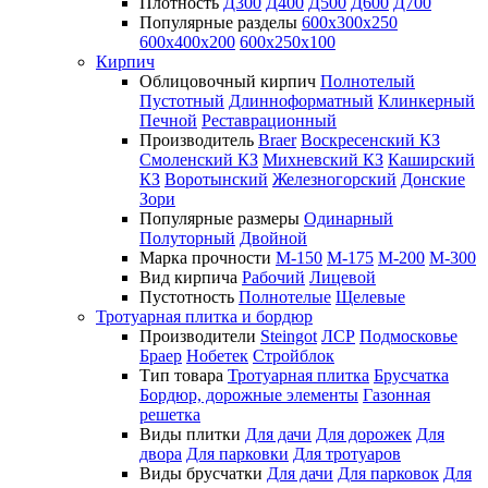
Плотность
Д300
Д400
Д500
Д600
Д700
Популярные разделы
600х300х250
600х400х200
600х250х100
Кирпич
Облицовочный кирпич
Полнотелый
Пустотный
Длинноформатный
Клинкерный
Печной
Реставрационный
Производитель
Braer
Воскресенский КЗ
Смоленский КЗ
Михневский КЗ
Каширский
КЗ
Воротынский
Железногорский
Донские
Зори
Популярные размеры
Одинарный
Полуторный
Двойной
Марка прочности
М-150
М-175
М-200
М-300
Вид кирпича
Рабочий
Лицевой
Пустотность
Полнотелые
Щелевые
Тротуарная плитка и бордюр
Производители
Steingot
ЛСР
Подмосковье
Браер
Нобетек
Стройблок
Тип товара
Тротуарная плитка
Брусчатка
Бордюр, дорожные элементы
Газонная
решетка
Виды плитки
Для дачи
Для дорожек
Для
двора
Для парковки
Для тротуаров
Виды брусчатки
Для дачи
Для парковок
Для