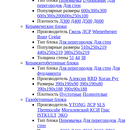
Тип блока
Перемычка
U-образные
Для
перегородок
Для стен
Популярные размеры
600х300х300
600х300х200
600х250х100
Плотность
Д300
Д400
Д500
Д600
Керамические блоки
Производитель
Гжель
ЛСР
Wienerberger
Braer
Ceglar
Тип блока
Для перегородок
Для стен
Популярные размеры
510х250х219
440х250х219
380х250х219
Толщина стены
51
44
38
Керамзитобетонные блоки
Тип блока
Для перегородок
Для стен
Для
фундамента
Производитель
Алексин
RRD
Хоган Рус
Размеры
390х190х90
390х190х80
390х190х188
390х90х188
Плотность
Пустотные
Полнотелые
Газобетонные блоки
Производитель
YTONG
ЛСР
SLS
Thermocube
Могилевский КСИ
Грас
ISTKULT
ЭКО
Тип блока
Перемычка
Для перегородок
Для
стен