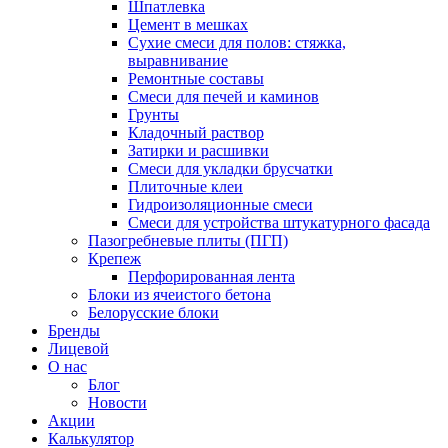
Шпатлевка
Цемент в мешках
Сухие смеси для полов: стяжка,
выравнивание
Ремонтные составы
Смеси для печей и каминов
Грунты
Кладочный раствор
Затирки и расшивки
Смеси для укладки брусчатки
Плиточные клеи
Гидроизоляционные смеси
Смеси для устройства штукатурного фасада
Пазогребневые плиты (ПГП)
Крепеж
Перфорированная лента
Блоки из ячеистого бетона
Белорусские блоки
Бренды
Лицевой
О нас
Блог
Новости
Акции
Калькулятор