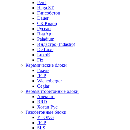
Perel
Haga ST
Гипсобетон
Dauer
СК Кварц
Русеан
ВидАрт
Paladium
Индастро (Indastro)
De Luxe
LuxoR
Fix
Керамические блоки
Гжель
ЛСР
Wienerberger
Ceglar
Керамзитобетонные блоки
Алексин
RRD
Хоган Рус
Газобетонные блоки
YTONG
ЛСР
SLS