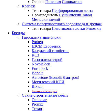
Основа
Гипсовая
Силикатная
Крепеж
Тип товара
Перфорированная лента
Производитель
Пушкинский Завод
Металлоизделий
Система поверхностного водоотвода и дренаж
Тип товара
Пластиковые лотки
Решетки
Бренды
Газосиликатные блоки
Poritep
ЕЗСМ Егорьевск
Калужский газобетон
КСЗ
Газосиликатстрой
NovoBlock
Euroblock
Bonolit
Aerostone (Bonolit Дмитров)
Могилевский КСИ
Bikton
Блоки из Беларуси
Сухие строительные смеси
Основит
Promix
Титан