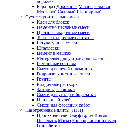
дорожек
Бордюры
Дорожные
Магистральный
Мостовой
Садовый
Шарнирный
Сухие строительные смеси
Клей для блоков
Цементно-песчаные смеси
Цветные кладочные смеси
Теплые кладочные растворы
Штукатурные смеси
Шпатлевки
Цемент в мешках
Материалы для устройства полов
Ремонтные составы
Смеси для печей и каминов
Гидроизоляционные смеси
Грунты
Кладочные растворы
Затирки, расшивки
Смеси для укладки брусчатки
Плиточный клей
Смеси для фасадных работ
Пазогребневые плиты (ПГП)
Производитель
Кнауф
Ергач
Волма
Пешелань
Магма
Forman
Гипсополимер
Гипсобетон