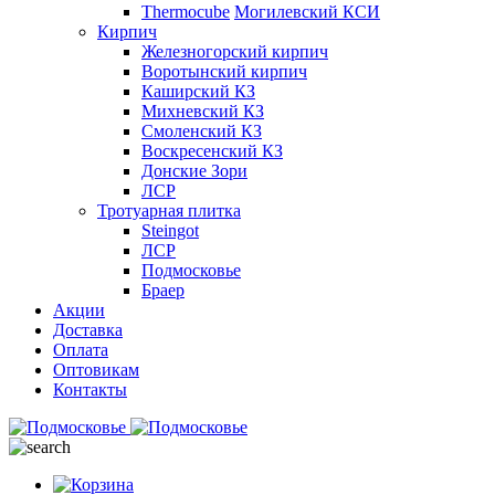
Thermocube
Могилевский КСИ
Кирпич
Железногорский кирпич
Воротынский кирпич
Каширский КЗ
Михневский КЗ
Смоленский КЗ
Воскресенский КЗ
Донские Зори
ЛСР
Тротуарная плитка
Steingot
ЛСР
Подмосковье
Браер
Акции
Доставка
Оплата
Оптовикам
Контакты