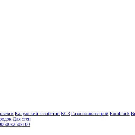
рьевск
Калужский газобетон
КСЗ
Газосиликатстрой
Euroblock
Bo
родок
Для стен
00
600х250х100