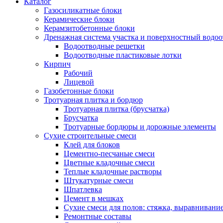
Каталог
Газосиликатные блоки
Керамические блоки
Керамзитобетонные блоки
Дренажная система участка и поверхностный водоо
Водоотводные решетки
Водоотводные пластиковые лотки
Кирпич
Рабочий
Лицевой
Газобетонные блоки
Тротуарная плитка и бордюр
Тротуарная плитка (брусчатка)
Брусчатка
Тротуарные бордюры и дорожные элементы
Сухие строительные смеси
Клей для блоков
Цементно-песчаные смеси
Цветные кладочные смеси
Теплые кладочные растворы
Штукатурные смеси
Шпатлевка
Цемент в мешках
Сухие смеси для полов: стяжка, выравнивани
Ремонтные составы