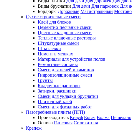
Виды плитки
Для дачи
Для дорожек
Для двор
Виды брусчатки
Для дачи
Для парковок
Для д
Бордюры
Дорожные
Магистральный
Мостово
Сухие строительные смеси
Клей для блоков
Цементно-песчаные смеси
Цветные кладочные смеси
Теплые кладочные растворы
Штукатурные смеси
Шпатлевки
Цемент в мешках
Материалы для устройства полов
Ремонтные составы
Смеси для печей и каминов
Гидроизоляционные смеси
Грунты
Кладочные растворы
Затирки, расшивки
Смеси для укладки брусчатки
Плиточный клей
Смеси для фасадных работ
Пазогребневые плиты (ПГП)
Производитель
Кнауф
Ергач
Волма
Пешелань
Основа
Гипсовая
Силикатная
Крепеж