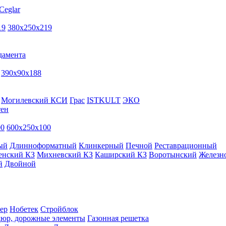
Ceglar
19
380х250х219
дамента
390х90х188
Могилевский КСИ
Грас
ISTKULT
ЭКО
тен
00
600х250х100
ый
Длинноформатный
Клинкерный
Печной
Реставрационный
енский КЗ
Михневский КЗ
Каширский КЗ
Воротынский
Железн
й
Двойной
ер
Нобетек
Стройблок
дюр, дорожные элементы
Газонная решетка