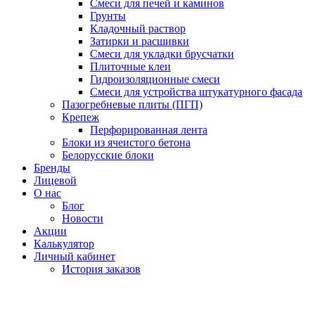
Смеси для печей и каминов
Грунты
Кладочный раствор
Затирки и расшивки
Смеси для укладки брусчатки
Плиточные клеи
Гидроизоляционные смеси
Смеси для устройства штукатурного фасада
Пазогребневые плиты (ПГП)
Крепеж
Перфорированная лента
Блоки из ячеистого бетона
Белорусские блоки
Бренды
Лицевой
О нас
Блог
Новости
Акции
Калькулятор
Личный кабинет
История заказов