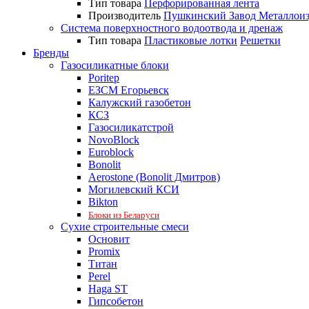
Тип товара
Перфорированная лента
Производитель
Пушкинский Завод Металлои
Система поверхностного водоотвода и дренаж
Тип товара
Пластиковые лотки
Решетки
Бренды
Газосиликатные блоки
Poritep
ЕЗСМ Егорьевск
Калужский газобетон
КСЗ
Газосиликатстрой
NovoBlock
Euroblock
Bonolit
Aerostone (Bonolit Дмитров)
Могилевский КСИ
Bikton
Блоки из Беларуси
Сухие строительные смеси
Основит
Promix
Титан
Perel
Haga ST
Гипсобетон