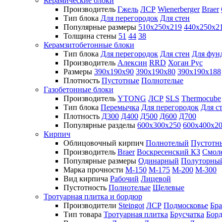
Керамические блоки
Производитель
Гжель
ЛСР
Wienerberger
Braer
Тип блока
Для перегородок
Для стен
Популярные размеры
510х250х219
440х250х2
Толщина стены
51
44
38
Керамзитобетонные блоки
Тип блока
Для перегородок
Для стен
Для фун
Производитель
Алексин
RRD
Хоган Рус
Размеры
390х190х90
390х190х80
390х190х188
Плотность
Пустотные
Полнотелые
Газобетонные блоки
Производитель
YTONG
ЛСР
SLS
Thermocube
Тип блока
Перемычка
Для перегородок
Для с
Плотность
Д300
Д400
Д500
Д600
Д700
Популярные разделы
600х300х250
600х400х2
Кирпич
Облицовочный кирпич
Полнотелый
Пустотн
Производитель
Braer
Воскресенский КЗ
Смол
Популярные размеры
Одинарный
Полуторны
Марка прочности
М-150
М-175
М-200
М-300
Вид кирпича
Рабочий
Лицевой
Пустотность
Полнотелые
Щелевые
Тротуарная плитка и бордюр
Производители
Steingot
ЛСР
Подмосковье
Бра
Тип товара
Тротуарная плитка
Брусчатка
Бор