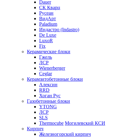
Dauer
СК Кварц
Русеан
ВидАрт
Paladium
Индастро (Indastro)
De Luxe
LuxoR
Fix
Керамические блоки
Гжель
ЛСР
Wienerberger
Ceglar
Керамзитобетонные блоки
Алексин
RRD
Хоган Рус
Газобетонные блоки
YTONG
ЛСР
SLS
Thermocube
Могилевский КСИ
Кирпич
Железногорский кирпич