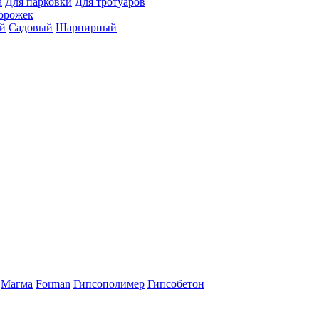
а
Для парковки
Для тротуаров
орожек
й
Садовый
Шарнирный
Магма
Forman
Гипсополимер
Гипсобетон