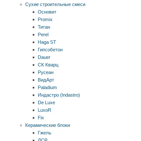
Сухие строительные смеси
Основит
Promix
Титан
Perel
Haga ST
Гипсобетон
Dauer
СК Кварц
Русеан
ВидАрт
Paladium
Индастро (Indastro)
De Luxe
LuxoR
Fix
Керамические блоки
Гжель
ЛСР