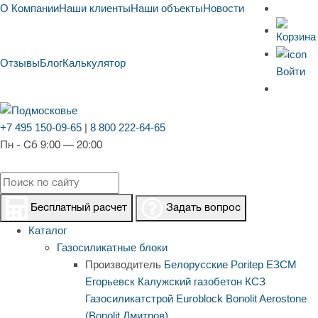
О Компании
Наши клиенты
Наши объекты
Новости
Отзывы
Блог
Калькулятор
Войти
+7 495 150-09-65
|
8 800 222-64-65
Пн - Сб 9:00 — 20:00
Бесплатный расчет
Задать вопрос
Каталог
Газосиликатные блоки
Производитель
Белорусские
Poritep
ЕЗСМ
Егорьевск
Калужский газобетон
КСЗ
Газосиликатстрой
Euroblock
Bonolit
Aerostone
(Bonolit Дмитров)