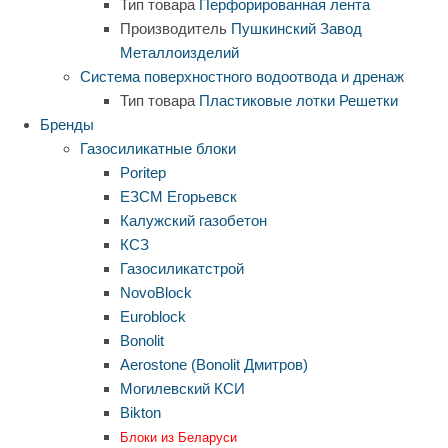
Тип товара
Перфорированная лента
Производитель
Пушкинский Завод
Металлоизделий
Система поверхностного водоотвода и дренаж
Тип товара
Пластиковые лотки
Решетки
Бренды
Газосиликатные блоки
Poritep
ЕЗСМ Егорьевск
Калужский газобетон
КСЗ
Газосиликатстрой
NovoBlock
Euroblock
Bonolit
Aerostone (Bonolit Дмитров)
Могилевский КСИ
Bikton
Блоки из Беларуси