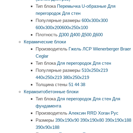
Тип блока
Перемычка
U-образные
Для
перегородок
Для стен
Популярные размеры
600х300х300
600х300х200
600х250х100
Плотность
Д300
Д400
Д500
Д600
Керамические блоки
Производитель
Гжель
ЛСР
Wienerberger
Braer
Ceglar
Тип блока
Для перегородок
Для стен
Популярные размеры
510х250х219
440х250х219
380х250х219
Толщина стены
51
44
38
Керамзитобетонные блоки
Тип блока
Для перегородок
Для стен
Для
фундамента
Производитель
Алексин
RRD
Хоган Рус
Размеры
390х190х90
390х190х80
390х190х188
390х90х188