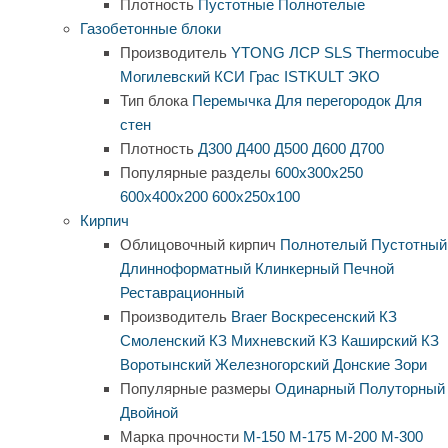
Плотность
Пустотные
Полнотелые
Газобетонные блоки
Производитель
YTONG
ЛСР
SLS
Thermocube
Могилевский КСИ
Грас
ISTKULT
ЭКО
Тип блока
Перемычка
Для перегородок
Для
стен
Плотность
Д300
Д400
Д500
Д600
Д700
Популярные разделы
600х300х250
600х400х200
600х250х100
Кирпич
Облицовочный кирпич
Полнотелый
Пустотный
Длинноформатный
Клинкерный
Печной
Реставрационный
Производитель
Braer
Воскресенский КЗ
Смоленский КЗ
Михневский КЗ
Каширский КЗ
Воротынский
Железногорский
Донские Зори
Популярные размеры
Одинарный
Полуторный
Двойной
Марка прочности
М-150
М-175
М-200
М-300