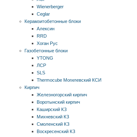
Wienerberger
Ceglar
Керамзитобетонные блоки
Алексин
RRD
Хоган Рус
Газобетонные блоки
YTONG
ЛСР
SLS
Thermocube
Могилевский КСИ
Кирпич
Железногорский кирпич
Воротынский кирпич
Каширский КЗ
Михневский КЗ
Смоленский КЗ
Воскресенский КЗ