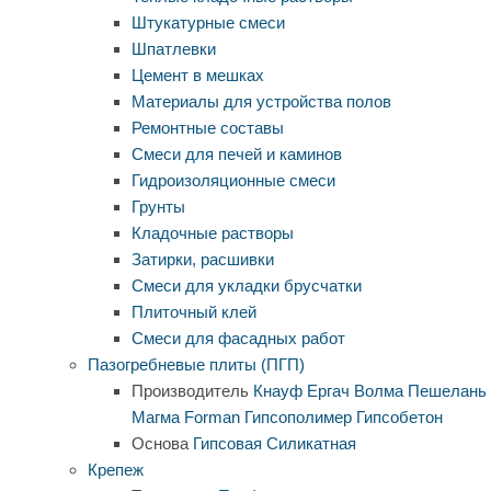
Штукатурные смеси
Шпатлевки
Цемент в мешках
Материалы для устройства полов
Ремонтные составы
Смеси для печей и каминов
Гидроизоляционные смеси
Грунты
Кладочные растворы
Затирки, расшивки
Смеси для укладки брусчатки
Плиточный клей
Смеси для фасадных работ
Пазогребневые плиты (ПГП)
Производитель
Кнауф
Ергач
Волма
Пешелань
Магма
Forman
Гипсополимер
Гипсобетон
Основа
Гипсовая
Силикатная
Крепеж