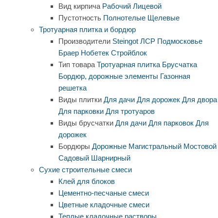
Вид кирпича
Рабочий
Лицевой
Пустотность
Полнотелые
Щелевые
Тротуарная плитка и бордюр
Производители
Steingot
ЛСР
Подмосковье
Браер
Нобетек
Стройблок
Тип товара
Тротуарная плитка
Брусчатка
Бордюр, дорожные элементы
Газонная
решетка
Виды плитки
Для дачи
Для дорожек
Для двора
Для парковки
Для тротуаров
Виды брусчатки
Для дачи
Для парковок
Для
дорожек
Бордюры
Дорожные
Магистральный
Мостовой
Садовый
Шарнирный
Сухие строительные смеси
Клей для блоков
Цементно-песчаные смеси
Цветные кладочные смеси
Теплые кладочные растворы