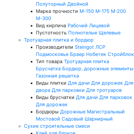
Полуторный
Двойной
Марка прочности
М-150
М-175
М-200
М-300
Вид кирпича
Рабочий
Лицевой
Пустотность
Полнотелые
Щелевые
Тротуарная плитка и бордюр
Производители
Steingot
ЛСР
Подмосковье
Браер
Нобетек
Стройблок
Тип товара
Тротуарная плитка
Брусчатка
Бордюр, дорожные элементы
Газонная решетка
Виды плитки
Для дачи
Для дорожек
Для
двора
Для парковки
Для тротуаров
Виды брусчатки
Для дачи
Для парковок
Для дорожек
Бордюры
Дорожные
Магистральный
Мостовой
Садовый
Шарнирный
Сухие строительные смеси
Клей для блоков