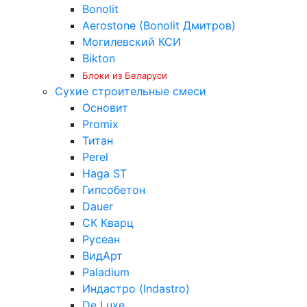
Bonolit
Aerostone (Bonolit Дмитров)
Могилевский КСИ
Bikton
Блоки из Беларуси
Сухие строительные смеси
Основит
Promix
Титан
Perel
Haga ST
Гипсобетон
Dauer
СК Кварц
Русеан
ВидАрт
Paladium
Индастро (Indastro)
De Luxe