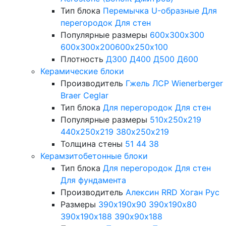
Тип блока
Перемычка
U-образные
Для
перегородок
Для стен
Популярные размеры
600х300х300
600х300х200
600х250х100
Плотность
Д300
Д400
Д500
Д600
Керамические блоки
Производитель
Гжель
ЛСР
Wienerberger
Braer
Ceglar
Тип блока
Для перегородок
Для стен
Популярные размеры
510х250х219
440х250х219
380х250х219
Толщина стены
51
44
38
Керамзитобетонные блоки
Тип блока
Для перегородок
Для стен
Для фундамента
Производитель
Алексин
RRD
Хоган Рус
Размеры
390х190х90
390х190х80
390х190х188
390х90х188