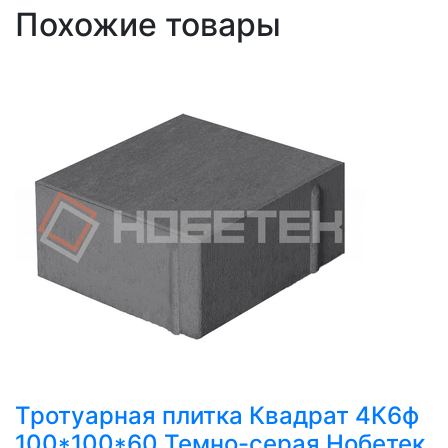
Похожие товары
Тротуарная плитка Квадрат 4К6ф
100*100*60 Темно-серая Нобетек