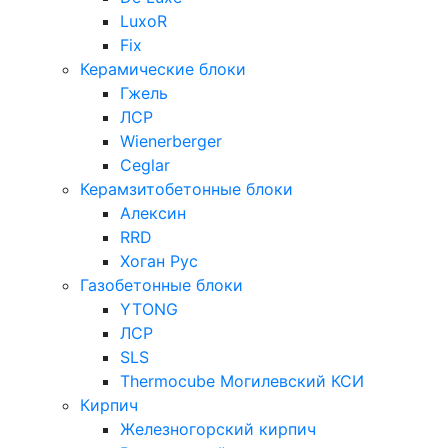
LuxoR
Fix
Керамические блоки
Гжель
ЛСР
Wienerberger
Ceglar
Керамзитобетонные блоки
Алексин
RRD
Хоган Рус
Газобетонные блоки
YTONG
ЛСР
SLS
Thermocube
Могилевский КСИ
Кирпич
Железногорский кирпич