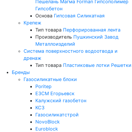
Пешелань
Магма
Forman
Гипсополимер
Гипсобетон
Основа
Гипсовая
Силикатная
Крепеж
Тип товара
Перфорированная лента
Производитель
Пушкинский Завод
Металлоизделий
Система поверхностного водоотвода и
дренаж
Тип товара
Пластиковые лотки
Решетки
Бренды
Газосиликатные блоки
Poritep
ЕЗСМ Егорьевск
Калужский газобетон
КСЗ
Газосиликатстрой
NovoBlock
Euroblock