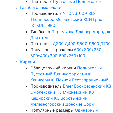
Плотность
Пустотные
Полнотелые
Газобетонные блоки
Производитель
YTONG
ЛСР
SLS
Thermocube
Могилевский КСИ
Грас
ISTKULT
ЭКО
Тип блока
Перемычка
Для перегородок
Для стен
Плотность
Д300
Д400
Д500
Д600
Д700
Популярные разделы
600х300х250
600х400х200
600х250х100
Кирпич
Облицовочный кирпич
Полнотелый
Пустотный
Длинноформатный
Клинкерный
Печной
Реставрационный
Производитель
Braer
Воскресенский КЗ
Смоленский КЗ
Михневский КЗ
Каширский КЗ
Воротынский
Железногорский
Донские Зори
Популярные размеры
Одинарный