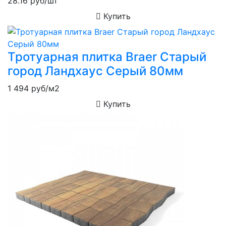
28.16
руб/шт
Купить
Тротуарная плитка Braer Старый
город Ландхаус Серый 80мм
1 494
руб/м2
Купить